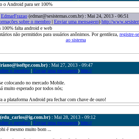
do o Android para ser 100%
:
EdmarFrazao
(edmar@sesistemas.com.br)
: Mai 24, 2013 - 06:51
ormações sobre o membro
|
Enviar uma mensagem
)
http://www.sesiste
a 100% falta android e web
tários não permitidos para usuários anônimos. Por gentileza,
registre-s
ao sistema
driano@isoftpr.com.br)
: Mai 27, 2013 - 09:47
sobre o membro
|
Enviar uma mensagem
)
http://
se colocando no mercado Mobile.
á muito esperado por todos nós;
ara a plataforma Android pra fechar com chave de ouro!
(edu_carlos@ig.com.br)
: Mai 28, 2013 - 09:12
sobre o membro
|
Enviar uma mensagem
)
http://
phi é mesmo muito bom ...