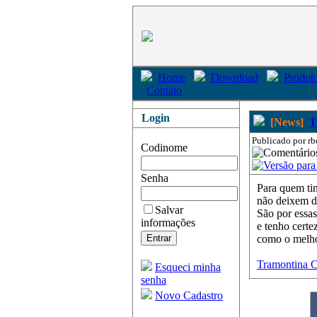
Home
Download
Produto
Contato
Login
[News]
T
Publicado por rb
Codinome
Senha
Para quem ti
não deixem de
Salvar
São por essa
informações
e tenho certe
como o melho
Tramontina C
Esqueci minha
senha
Novo Cadastro