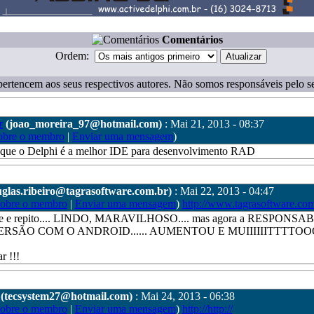
Comentários
Ordem:
ertencem aos seus respectivos autores. Não somos responsáveis pelo s
r
(joao_moreira_97@hotmail.com)
: Mai 21, 2013 - 08:37
obre o membro
|
Enviar uma mensagem
)
 que o Delphi é a melhor IDE para desenvolvimento RAD
uglas.ribeiro@tagrasoftware.com.br)
: Mai 22, 2013 - 04:47
sobre o membro
|
Enviar uma mensagem
)
http://www.tagrasoftware.com
face e repito.... LINDO, MARAVILHOSO.... mas agora a RESPONS
RSÃO COM O ANDROID...... AUMENTOU E MUIIIIIITTTTOOO 
r !!!
(tecsystem27@hotmail.com)
: Mai 24, 2013 - 06:38
sobre o membro
|
Enviar uma mensagem
)
http://http://