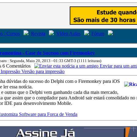
s / Cursos
Revista
Vídeo Aulas
Fórum
ramontina - Case de Sucesso com Firemonkey
oaro : Segunda, Maio 20, 2013 - 01:33 GMT-3 (1111 leituras)
6 Comentários
Enviar para um am
Versão para impressão
nha dúvidas do sucesso do Delphi com o Firemonkey para iOS
 ler essa notícia.
s e outras que o Delphi vem ganhando cada dia mais mercado,
za que assim que o compilador para Android sair estará consolidado no
r IDE para desenvolvimento Mobile.
ustomiza Software para Força de Venda