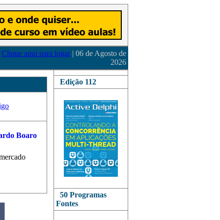
Clique aqui para logar
| 06 de Agosto de
2026
Edição 112
igo
 mercado
50 Programas
Fontes