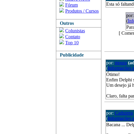
Esta só faltan
Fórum
Produtos / Cursos
por
(
Inf
Outros
Par
Colunistas
[ Comen
Contato
Top 10
Publicidade
por:
moura
(a
(
Informações 
Ótimo!
Enfim Delphi 
Um desejo já h
Claro, falta p
por:
Caduzera
(
Informações 
Bacana ... Del