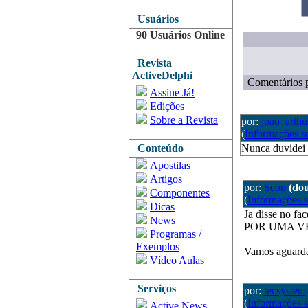
Usuários
90 Usuários Online
Revista
ActiveDelphi
Comentários p
Assine Já!
Edições
Sobre a Revista
por:
joao_arthu
(
Informações s
Conteúdo
Nunca duvidei
Apostilas
Artigos
por:
Seon
(do
Componentes
(
Informações 
Dicas
Ja disse no 
News
POR UMA VE
Programas /
Exemplos
Vamos aguarda
Vídeo Aulas
Serviços
por:
tecsystem
(
Informações 
Active News