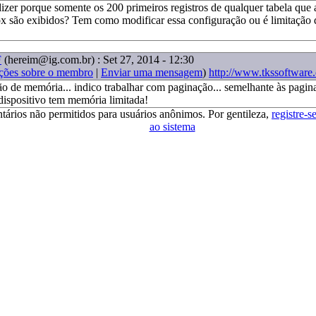
zer porque somente os 200 primeiros registros de qualquer tabela que 
box são exibidos? Tem como modificar essa configuração ou é limitação
F
(hereim@ig.com.br)
: Set 27, 2014 - 12:30
ções sobre o membro
|
Enviar uma mensagem
)
http://www.tkssoftware
ão de memória... indico trabalhar com paginação... semelhante às pagin
 dispositivo tem memória limitada!
tários não permitidos para usuários anônimos. Por gentileza,
registre-s
ao sistema