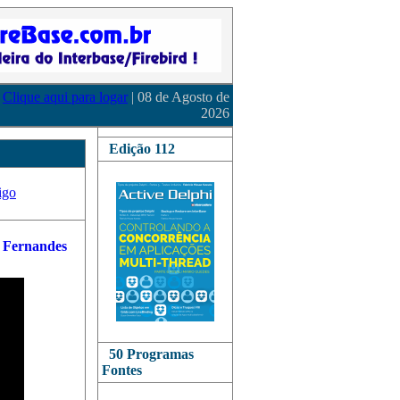
Clique aqui para logar
| 08 de Agosto de
2026
Edição 112
igo
50 Programas
Fontes