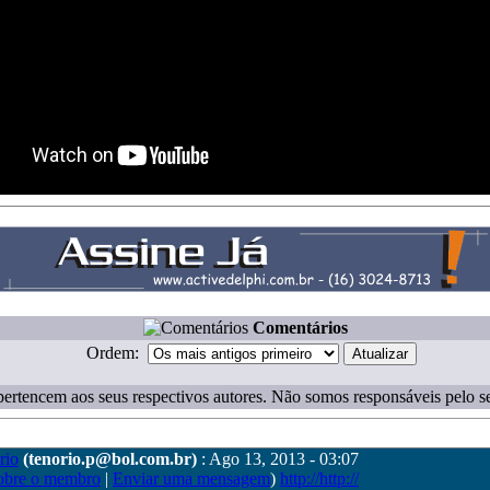
Comentários
Ordem:
ertencem aos seus respectivos autores. Não somos responsáveis pelo s
rio
(tenorio.p@bol.com.br)
: Ago 13, 2013 - 03:07
obre o membro
|
Enviar uma mensagem
)
http://http://