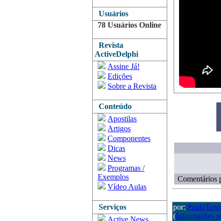
Usuários
78 Usuários Online
Revista
ActiveDelphi
Assine Já!
Edições
Sobre a Revista
Conteúdo
Apostilas
Artigos
Componentes
Dicas
News
Programas /
Exemplos
Comentários p
Vídeo Aulas
Serviços
por:
PauloTeno
(
Informações s
Active News