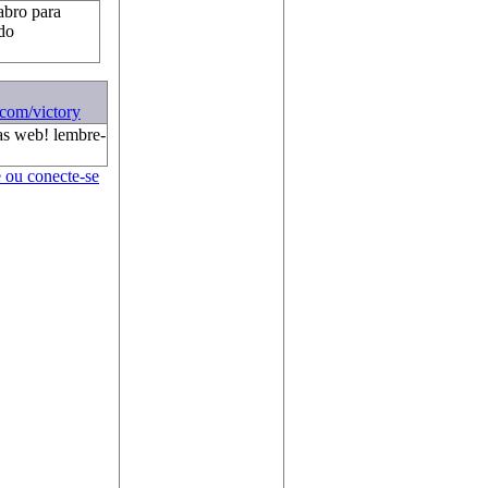
abro para
 do
.com/victory
as web! lembre-
e ou conecte-se