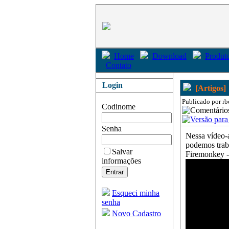
Home
Download
Produto
Contato
Login
[Artigos]
Publicado por rb
Codinome
Senha
Nessa vídeo-
podemos trab
Salvar
Firemonkey 
informações
Esqueci minha
senha
Novo Cadastro