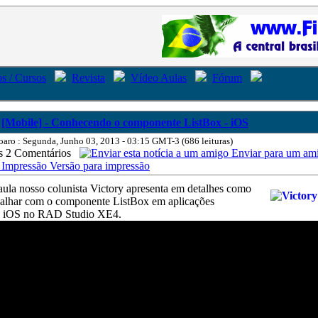
s / Cursos
Revista
Vídeo Aulas
Fórum
[Mobile] - Conhecendo o componente ListBox - iOS
oaro : Segunda, Junho 03, 2013 - 03:15 GMT-3 (686 leituras)
2 Comentários
Enviar para um am
Versão para impressão
aula nosso colunista Victory apresenta em detalhes como
alhar com o componente ListBox em aplicações
- iOS no RAD Studio XE4.