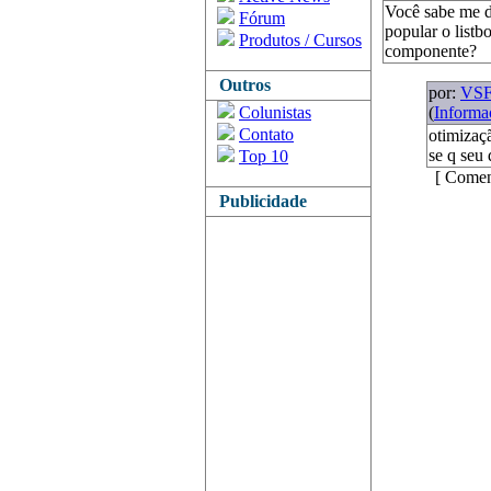
Você sabe me di
Fórum
popular o list
Produtos / Cursos
componente?
Outros
por:
VS
Colunistas
(
Informa
Contato
otimizaç
se q seu
Top 10
[ Comen
Publicidade