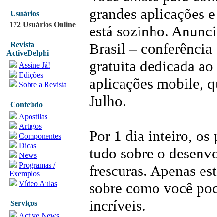
grandes aplicações e
Usuários
172 Usuários Online
está sozinho. Anun
Revista
Brasil – conferência
ActiveDelphi
gratuita dedicada a
Assine Já!
Edições
aplicações mobile, q
Sobre a Revista
Julho.
Conteúdo
Apostilas
Artigos
Por 1 dia inteiro, os
Componentes
Dicas
tudo sobre o desenv
News
Programas /
frescuras. Apenas es
Exemplos
Vídeo Aulas
sobre como você pod
incríveis.
Serviços
Active News