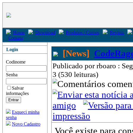
Home
Download
Produtos / Cursos
Revista
Contato
Login
[News]
CodeRage
Codinome
Publicado por rboaro : Se
3 (530 leituras)
Senha
come
Salvar
informações
amigo
Esqueci minha
impressão
senha
Novo Cadastro
Você existe para cons