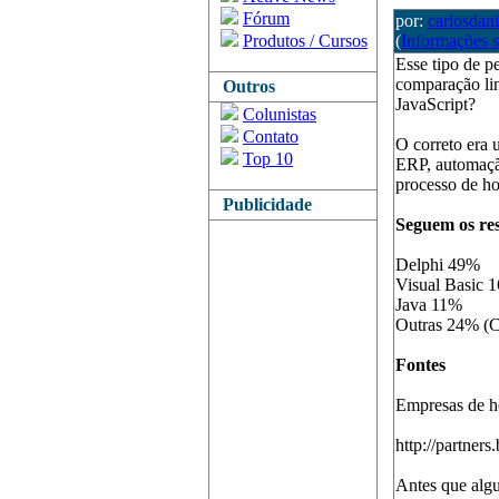
Fórum
por:
carlosdani
Produtos / Cursos
(
Informações 
Esse tipo de p
comparação lin
Outros
JavaScript?
Colunistas
Contato
O correto era
Top 10
ERP, automação
processo de ho
Publicidade
Seguem os re
Delphi 49%
Visual Basic 
Java 11%
Outras 24% (C
Fontes
Empresas de h
http://partner
Antes que algu