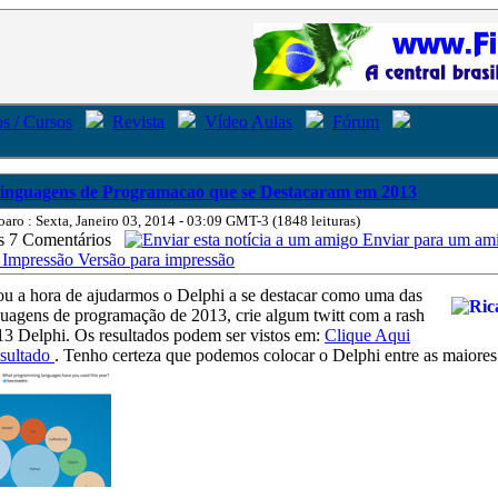
s / Cursos
Revista
Vídeo Aulas
Fórum
inguagens de Programacao que se Destacaram em 2013
oaro : Sexta, Janeiro 03, 2014 - 03:09 GMT-3 (1848 leituras)
7 Comentários
Enviar para um am
Versão para impressão
ou a hora de ajudarmos o Delphi a se destacar como uma das
guagens de programação de 2013, crie algum twitt com a rash
3 Delphi. Os resultados podem ser vistos em:
Clique Aqui
esultado
. Tenho certeza que podemos colocar o Delphi entre as maiores