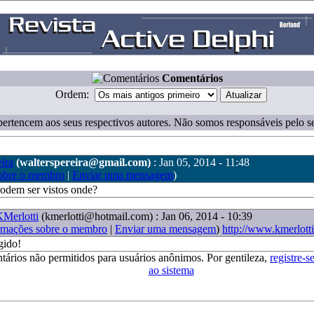
Comentários
Ordem:
ertencem aos seus respectivos autores. Não somos responsáveis pelo s
eira
(walterspereira@gmail.com)
: Jan 05, 2014 - 11:48
obre o membro
|
Enviar uma mensagem
)
podem ser vistos onde?
Merlotti
(kmerlotti@hotmail.com)
: Jan 06, 2014 - 10:39
rmações sobre o membro
|
Enviar uma mensagem
)
http://www.kmerlott
gido!
tários não permitidos para usuários anônimos. Por gentileza,
registre-s
ao sistema