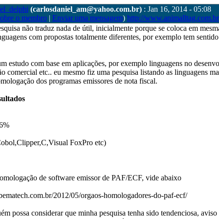
el_delphi
(carlosdaniel_am@yahoo.com.br)
: Jan 16, 2014 - 05:08
sobre o membro
|
Enviar uma mensagem
)
http://www.animalltag.com.br
esquisa não traduz nada de útil, inicialmente porque se coloca em mesm
guagens com propostas totalmente diferentes, por exemplo tem sentido
 um estudo com base em aplicações, por exemplo linguagens no desenv
 comercial etc.. eu mesmo fiz uma pesquisa listando as linguagens mai
mologação dos programas emissores de nota fiscal.
sultados
16%
obol,Clipper,C,Visual FoxPro etc)
omologação de software emissor de PAF/ECF, vide abaixo
s.bematech.com.br/2012/05/orgaos-homologadores-do-paf-ecf/
ém possa considerar que minha pesquisa tenha sido tendenciosa, aviso 