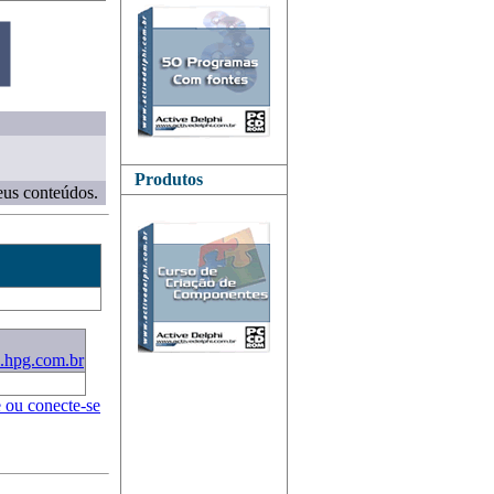
Produtos
eus conteúdos.
i.hpg.com.br
e ou conecte-se