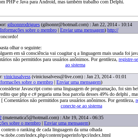
com PHP e Java para Android, mas também trabalho com Delphi.
por:
gilsonnrodrigues
(gilsonnr@hotmail.com)
: Jan 22, 2014 - 10:14
Informações sobre o membro
|
Enviar uma mensagem
)
http://
concordo!
basta olhar o seguinte:
alguem em sã consciência vai coagitar q a linguagem mais usada foi jav
tários não permitidos para usuários anônimos. Por gentileza,
registre-s
ao sistema
r:
viniciusalvess
(viniciusalvess@live.com)
: Jan 23, 2014 - 01:01
nformações sobre o membro
|
Enviar uma mensagem
)
 considerar Javascript como uma linguagem de programação, foi sim he
redito que php e c# pegaria uma boa parcela desses 49% do delphi , ma
[ Comentários não permitidos para usuários anônimos. Por gentileza,
r
conecte-se ao sistema
2
(matematica5@hotmail.com)
: Abr 19, 2014 - 06:35
ções sobre o membro
|
Enviar uma mensagem
)
te contem o ranking de cada linguagem da uma olhada
ww.tiobe.com/index.php/content/paperinfo/tpci/index.html