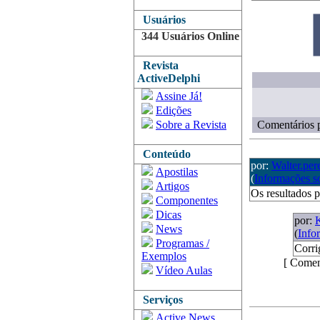
Usuários
344 Usuários Online
Revista
ActiveDelphi
Assine Já!
Edições
Sobre a Revista
Comentários p
Conteúdo
por:
Walter.per
Apostilas
(
Informações s
Artigos
Os resultados 
Componentes
Dicas
por:
K
News
(
Info
Programas /
Corri
Exemplos
[ Comen
Vídeo Aulas
Serviços
Active News