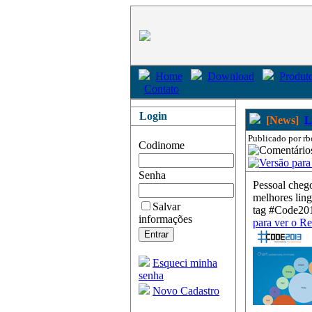
Home
Download
Produto
Contato
Login
[News]
L
Publicado por rb
Codinome
Senha
Pessoal cheg
melhores lin
Salvar
tag #Code201
informações
para ver o R
Esqueci minha
senha
Novo Cadastro