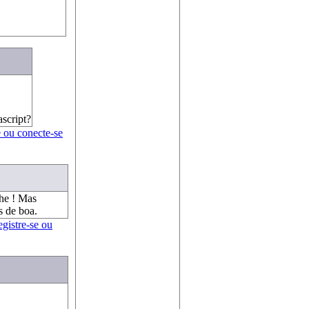
ascript?
e ou conecte-se
he ! Mas
s de boa.
egistre-se ou