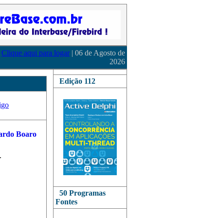
Clique aqui para logar
| 06 de Agosto de
2026
Edição 112
igo
.
50 Programas
Fontes