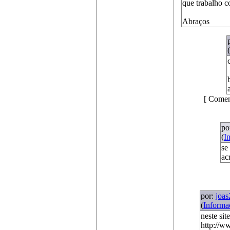
que trabalho 
Abraços
(
[ Comen
po
(
I
se
ac
por:
joas
(
Informa
neste si
http://w