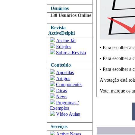
Usuários
130 Usuários Online
Revista
ActiveDelphi
Assine Já!
Edições
• Para escolher a 
Sobre a Revista
• Para escolher a 
Conteúdo
• Para escolher a 
Apostilas
Artigos
A votação está rol
Componentes
Dicas
Vote, marque os am
News
Programas /
Exemplos
Vídeo Aulas
Serviços
Active News