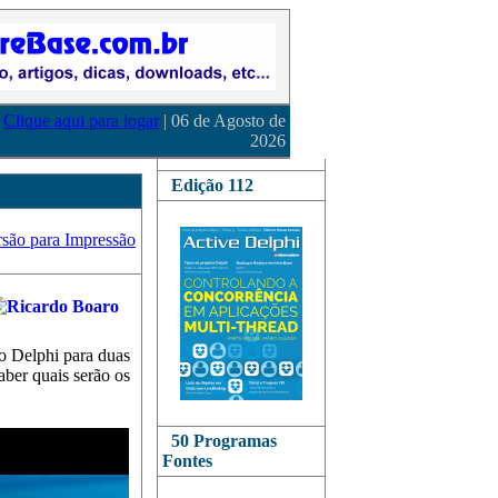
Clique aqui para logar
| 06 de Agosto de
2026
Edição 112
o Delphi para duas
ber quais serão os
50 Programas
Fontes