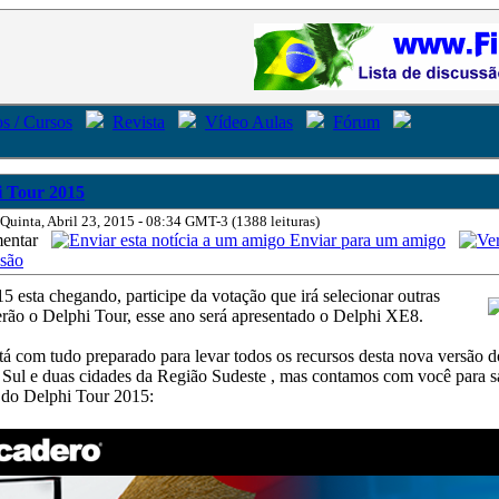
s / Cursos
Revista
Vídeo Aulas
Fórum
i Tour 2015
 Quinta, Abril 23, 2015 - 08:34 GMT-3 (1388 leituras)
mentar
Enviar para um amigo
ssão
 esta chegando, participe da votação que irá selecionar outras
erão o Delphi Tour, esse ano será apresentado o Delphi XE8.
á com tudo preparado para levar todos os recursos desta nova versão d
 Sul e duas cidades da Região Sudeste , mas contamos com você para sa
 do Delphi Tour 2015: