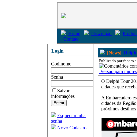
Home
Download
Produto
Contato
Login
[News]
Delph
Publicado por rboaro :
Codinome
co
Versão para impre
Senha
O Delphi Tour 2015
cidades que receb
Salvar
informações
A Embarcadero est
cidades da Região
próximos destinos
Esqueci minha
senha
Novo Cadastro