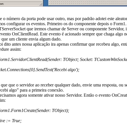
o número da porta pode usar outro, mas por padrão adotei este aleato
configurar os eventos. Primeiro os do componente depois o Form1
ServerSocket que iremos chamar de Server ou componente Servidor, 
evento OnClientRead. Este evento é acionado sempre que chaga algo no
e que um cliente envia algum dado.
dito antes nossa aplicação ira apenas confirmar que recebeu algo, ent
edure assim:
orm1.ServidorClientRead(Sender: TObject; Socket: TCustomWinSocke
ket.Connections[0].SendText('Recebi algo');
 que que o servidor ao receber qualquer dado, envie uma resposta, ou s
cebi algo” para a primeira conexão.
precisamos agora somente ativar nosso Servidor. Então o evento OnCrea
sim:
Form1.Form1Create(Sender: TObject);
ive := True;