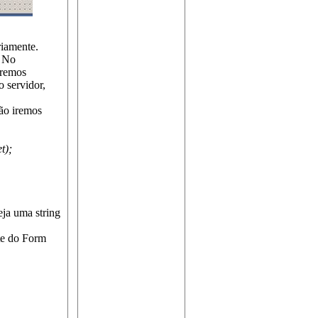
riamente.
. No
iremos
 servidor,
ão iremos
t);
eja uma string
te do Form