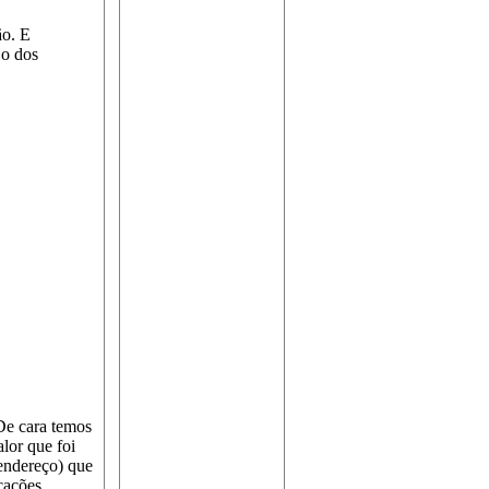
ão. E
jo dos
De cara temos
lor que foi
(endereço) que
icações