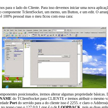
para o lado do Cliente. Para isso devemos iniciar uma nova aplicaç
o componente TclientSocket, um memo, um Button, e um edit. O arran
é 100% pessoal mas o meu ficou com essa cara:
nentes posicionados, iremos alterar algumas propriedade básicas. 
NAME
do TClientSocket para CLIENTE e iremos atribuir o mesmo va
iedade
Port
do servido para a do cliente isso é 2255. e claro o Address
P, no nosso caso o 127.0.0.1 que é o de
LOOPBACK
, pois as duas apl