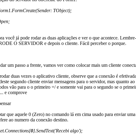
Form1.FormCreate(Sender: TObject);
pen;
a você já pode rodar as duas aplicações e ver o que acontece. Lembre
DE O SERVIDOR e depois o cliente. Fácil perceber o porque.
 dar um passo a frente, vamos ver como colocar mais um cliente conect
odar duas vezes o aplicativo cliente, observe que a conexão é efetivad
 deste segundo cliente enviar mensagens para o servidor, mas quanto ao
todos vão para o o primeiro =/ e somente vai para o segundo se o primeir
... e comprove
pensar
otar que aquele 0 (Zero) no comando lá em cima usado para enviar uma 
refere ao numero da conexão destino.
ket.Connections[
0
].SendText('Recebi algo');