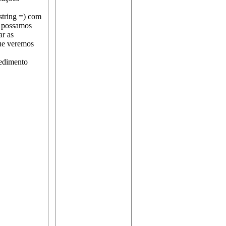
tring =) com
e possamos
ar as
Que veremos
cedimento