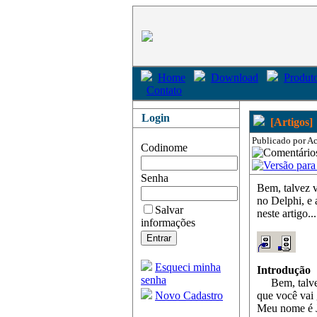
Home
Download
Produto
Contato
Login
[Artigos]
Publicado por Ac
Codinome
Senha
Bem, talvez v
no Delphi, e 
Salvar
neste artigo...
informações
Esqueci minha
Introdução
senha
Bem, talvez 
Novo Cadastro
que você vai
Meu nome é J