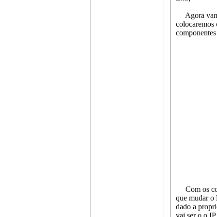
Agora vamos 
colocaremos 
componentes 
Com os compo
que mudar o
dado a propr
vai ser o o I