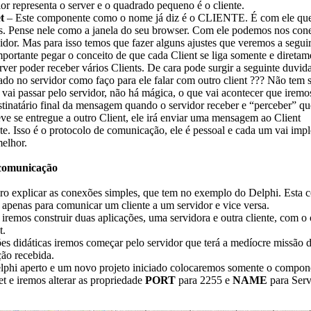
or representa o server e o quadrado pequeno é o cliente.
t
– Este componente como o nome já diz é o CLIENTE. É com ele qu
es. Pense nele como a janela do seu browser. Com ele podemos nos con
idor. Mas para isso temos que fazer alguns ajustes que veremos a seguir
portante pegar o conceito de que cada Client se liga somente e direta
rver poder receber vários Clients. De cara pode surgir a seguinte duvida
igado no servidor como faço para ele falar com outro client ??? Não tem
vai passar pelo servidor, não há mágica, o que vai acontecer que iremo
stinatário final da mensagem quando o servidor receber e “perceber” qu
e se entregue a outro Client, ele irá enviar uma mensagem ao Client
e. Isso é o protocolo de comunicação, ele é pessoal e cada um vai imp
elhor.
 comunicação
o explicar as conexões simples, que tem no exemplo do Delphi. Esta 
 apenas para comunicar um cliente a um servidor e vice versa.
 iremos construir duas aplicações, uma servidora e outra cliente, com o 
t.
 didáticas iremos começar pelo servidor que terá a medíocre missão d
ão recebida.
 aperto e um novo projeto iniciado colocaremos somente o compon
 e iremos alterar as propriedade
PORT
para 2255 e
NAME
para Serv