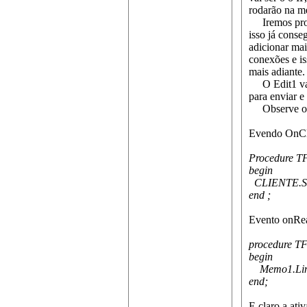
rodarão na m
Iremos progr
isso já conse
adicionar mai
conexões e is
mais adiante.
O Edit1 vai s
para enviar e
Observe os c
Evendo OnCl
Procedure TF
begin
CLIENTE.Soc
end ;
Evento onRea
procedure TF
begin
Memo1.Lines
end;
E claro a ati