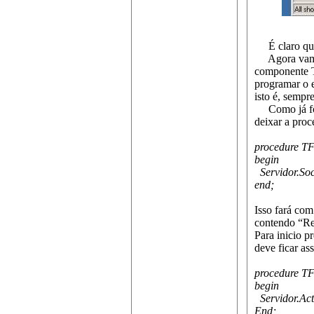
É claro que 
Agora vamos 
componente T
programar o 
isto é, sempr
Como já foi 
deixar a proc
procedure TF
begin
Servidor.Soc
end;
Isso fará com
contendo “Re
Para inicio 
deve ficar as
procedure T
begin
Servidor.Act
End;