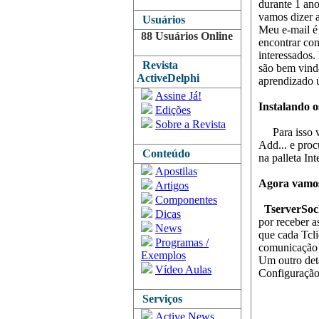
durante 1 ano
vamos dizer 
Usuários
Meu e-mail é
88 Usuários Online
encontrar con
interessados
Revista
são bem vinda
ActiveDelphi
aprendizado ú
Assine Já!
Instalando o
Edições
Sobre a Revista
Para isso vá 
Add... e pro
Conteúdo
na palleta Int
Apostilas
Agora vamos
Artigos
Componentes
TserverSoc
Dicas
por receber 
News
que cada Tcl
Programas /
comunicação 
Exemplos
Um outro deta
Vídeo Aulas
Configuração
Serviços
Active News