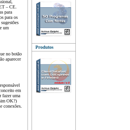
sional,
FET – CE.
as para
os para os
 sugestões
 e um
Produtos
que no botão
ão aparecer
esponsável
conceito em
r fazer uma
ssim OK?)
de conexões.