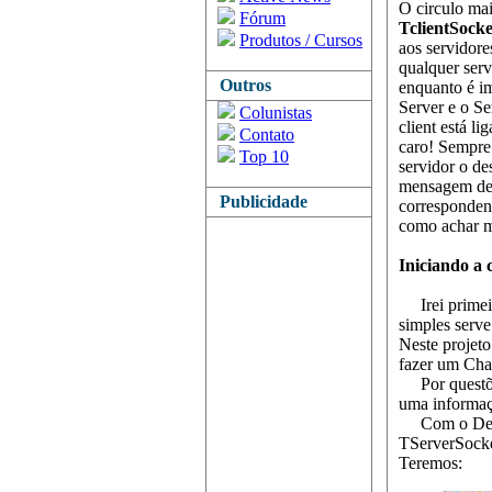
O circulo mai
Fórum
TclientSocke
Produtos / Cursos
aos servidor
qualquer serv
Outros
enquanto é im
Server e o Se
Colunistas
client está l
Contato
caro! Sempre 
Top 10
servidor o de
mensagem dev
Publicidade
correspondent
como achar m
Iniciando a
Irei primeir
simples serve
Neste projeto
fazer um Cha
Por questões
uma informaç
Com o Delphi
TServerSocket
Teremos: