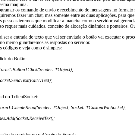
esma maquina.
amar os comando de envio e recebimento de mensagens no formato s
guiremos fazer um chat, mas somente entre as duas aplicações, para qu
s pessoas teremos que modificar a maneira como o servidor vai gerenci
so requer mais cuidados, conceito de alocação dinâmica e ponteiros. 
er a entrada de texto que vai ser enviada o botão vai executar o pro
 no memo guardaremos as respostas do servidor.
ódigos e veja como é simples:
ick do Botão:
orm1.Button1Click(Sender: TObject);
ket.SendText(Edit1.Text);
d do TclientSocket:
orm1.ClienteRead(Sender: TObject; Socket: TCustomWinSocket);
.Add(Socket.ReceiveText);
vação do servidor no onCreate do Form1: