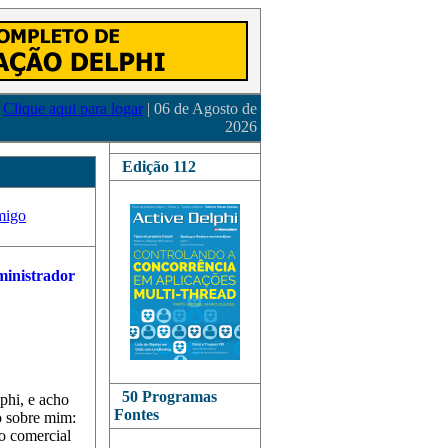
Clique aqui para logar
| 06 de Agosto de
2026
Edição 112
migo
50 Programas
phi, e acho
Fontes
o sobre mim:
o comercial