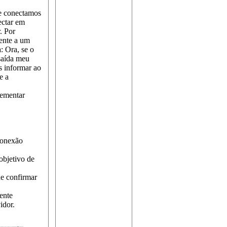
e conectamos
ectar em
. Por
mente a um
: Ora, se o
 saída meu
s informar ao
e a
lementar
conexão
objetivo de
e confirmar
ente
idor.