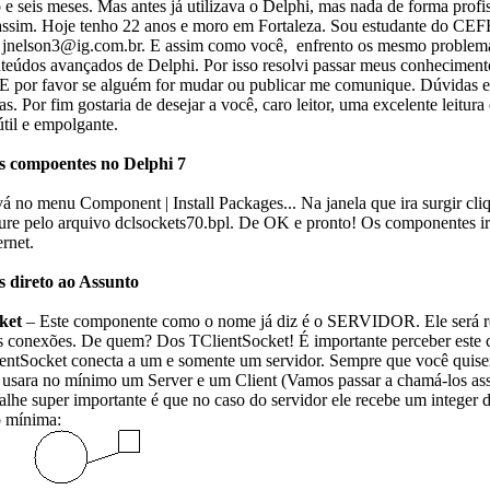
 e seis meses. Mas antes já utilizava o Delphi, mas nada de forma profis
assim. Hoje tenho 22 anos e moro em Fortaleza. Sou estudante do CE
 jnelson3@ig.com.br. E assim como você, enfrento os mesmo problem
teúdos avançados de Delphi. Por isso resolvi passar meus conheciment
. E por favor se alguém for mudar ou publicar me comunique. Dúvidas e
s. Por fim gostaria de desejar a você, caro leitor, uma excelente leitura
til e empolgante.
s compoentes no Delphi 7
no menu Component | Install Packages... Na janela que ira surgir cli
cure pelo arquivo dclsockets70.bpl. De OK e pronto! Os componentes ir
ernet.
 direto ao Assunto
ket
– Este componente como o nome já diz é o SERVIDOR. Ele será r
as conexões. De quem? Dos TClientSocket! É importante perceber este 
ientSocket conecta a um e somente um servidor. Sempre que você quise
usara no mínimo um Server e um Client (Vamos passar a chamá-los a
lhe super importante é que no caso do servidor ele recebe um integer 
 mínima: