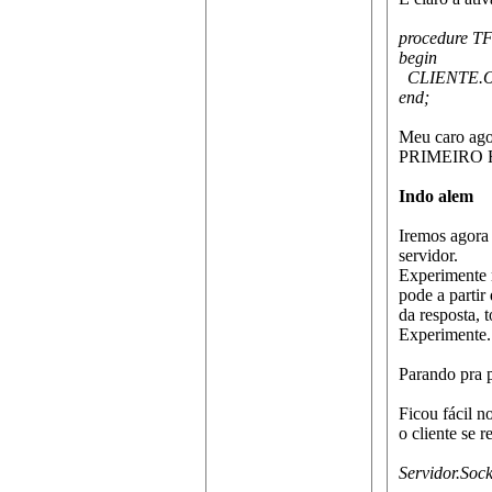
procedure T
begin
CLIENTE.O
end;
Meu caro agor
PRIMEIRO RO
Indo alem
Iremos agora
servidor.
Experimente r
pode a partir
da resposta, 
Experimente.
Parando pra 
Ficou fácil n
o cliente se 
Servidor.Soc