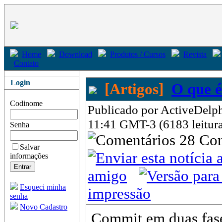
Home
Download
Produtos / Cursos
Revista
Contato
Login
[Artigos]
O que é
Codinome
Publicado por ActiveDelph
11:41 GMT-3 (6183 leitura
Senha
28 Co
Salvar
informações
amigo
Esqueci minha
impressão
senha
Novo Cadastro
Commit em duas fase