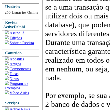
se a uma transação 
Usuários
250 Usuários Online
utilizar dois ou mai
Revista
database), que podem
ActiveDelphi
servidores diferentes
Assine Já!
Edições
Durante uma transaç
Sobre a Revista
característica garan
Conteúdo
realizado em todos o
Apostilas
Artigos
em nenhum, ou seja,
Componentes
Dicas
nada.
News
Programas /
Exemplos
Vídeo Aulas
Por exemplo, se sua 
2 banco de dados e 
Serviços
Active News