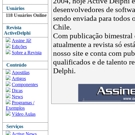
2004, hoje Active Delphi é 
desenvolvedores de softwar
Usuários
118 Usuários Online
sendo enviada para todos o
Chile.
Revista
ActiveDelphi
Com publicação bimestral e
Assine Já!
atualmente a revista só est
Edições
nosso site e conta com pub
Sobre a Revista
qualificados e de talento 
Conteúdo
Delphi.
Apostilas
Artigos
Componentes
Dicas
News
Programas /
Exemplos
Vídeo Aulas
Serviços
Active News