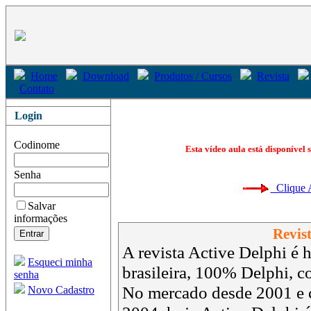
Home
Download
Produtos / Cursos
Revista
Contato
Login
Codinome
Esta vídeo aula está disponível 
Senha
Clique Aq
Salvar
informações
Revist
A revista Active Delphi é h
Esqueci minha
brasileira, 100% Delphi, 
senha
No mercado desde 2001 e 
Novo Cadastro