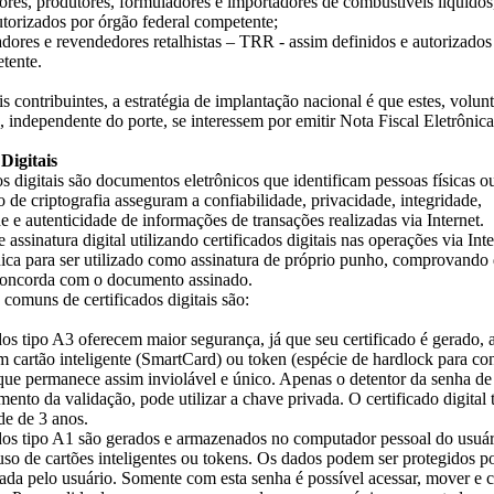
res, produtores, formuladores e importadores de combustíveis líquidos
utorizados por órgão federal competente;
ores e revendedores retalhistas – TRR - assim definidos e autorizados
tente.
s contribuintes, a estratégia de implantação nacional é que estes, volun
 independente do porte, se interessem por emitir Nota Fiscal Eletrônica
Digitais
os digitais são documentos eletrônicos que identificam pessoas físicas ou
o de criptografia asseguram a confiabilidade, privacidade, integridade,
de e autenticidade de informações de transações realizadas via Internet.
 assinatura digital utilizando certificados digitais nas operações via Int
dica para ser utilizado como assinatura de próprio punho, comprovando
 concorda com o documento assinado.
 comuns de certificados digitais são:
os tipo A3 oferecem maior segurança, já que seu certificado é gerado,
 cartão inteligente (SmartCard) ou token (espécie de hardlock para co
ue permanece assim inviolável e único. Apenas o detentor da senha de
ento da validação, pode utilizar a chave privada. O certificado digital
de de 3 anos.
os tipo A1 são gerados e armazenados no computador pessoal do usuár
uso de cartões inteligentes ou tokens. Os dados podem ser protegidos 
iada pelo usuário. Somente com esta senha é possível acessar, mover e c