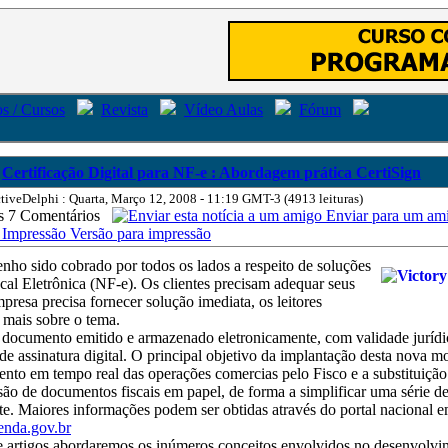
s / Cursos
Revista
Vídeo Aulas
Fórum
Certificação Digital para NF-e : Abordagem prática CertiSign
tiveDelphi : Quarta, Março 12, 2008 - 11:19 GMT-3 (4913 leituras)
7 Comentários
Enviar para um am
Versão para impressão
nho sido cobrado por todos os lados a respeito de soluções
cal Eletrônica (NF-e). Os clientes precisam adequar seus
mpresa precisa fornecer solução imediata, os leitores
 mais sobre o tema.
documento emitido e armazenado eletronicamente, com validade jurídi
de assinatura digital. O principal objetivo da implantação desta nova m
to em tempo real das operações comercias pelo Fisco e a substituiçã
são de documentos fiscais em papel, de forma a simplificar uma série d
te. Maiores informações podem ser obtidas através do portal nacional 
enda.gov.br
de artigos abordaremos os inúmeros conceitos envolvidos no desenvolvi