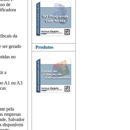
sso de
ificadora
iscais da
 ser gerado
Produtos
ntidas no
ir a
tipo A1 ou A3
blicas
nte pela
das empresas
ade, Salvador
s disponíveis
teoria