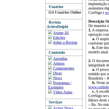
implantação d
Usuários
assinatura di
114 Usuários Online
CertSign (
ww
Descrição Si
Revista
De maneira si
ActiveDelphi
1.
A empresa e
Assine Já!
operação com
Edições
a.
O arquiv
Sobre a Revista
conforme padr
b.
Este do
modelo atual 
Conteúdo
Apostilas
2.
O documento
Artigos
integridade d
Componentes
a.
O proces
Dicas
emitido por a
News
Brasileira – 
b.
Neste ar
Programas /
www.certisig
Exemplos
c.
A escolha
Vídeo Aulas
CertSign ser 
líderes deste
Serviços
– Ba. No enta
Active News
no mercado, t