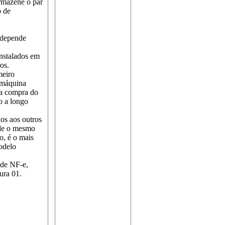
rmazene o par
o de
o depende
instalados em
os.
meiro
 máquina
da compra do
to a longo
os aos outros
nde o mesmo
o, é o mais
odelo
 de NF-e,
ura 01.