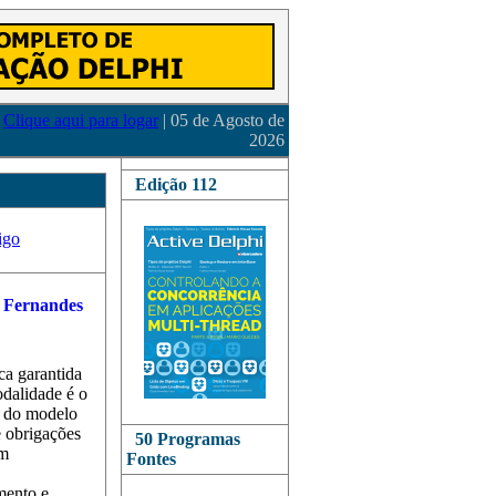
Clique aqui para logar
| 05 de Agosto de
2026
Edição 112
igo
ca garantida
odalidade é o
o do modelo
e obrigações
50 Programas
em
Fontes
mento e