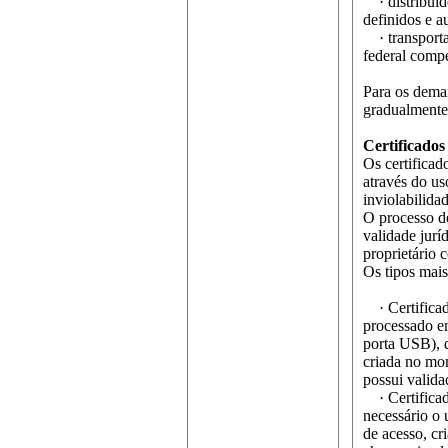
· distribuido
definidos e a
· transportad
federal compe
Para os demai
gradualmente,
Certificados 
Os certificad
através do us
inviolabilida
O processo de
validade jurí
proprietário
Os tipos mais
· Certificad
processado em
porta USB), q
criada no mom
possui valida
· Certificad
necessário o 
de acesso, cr