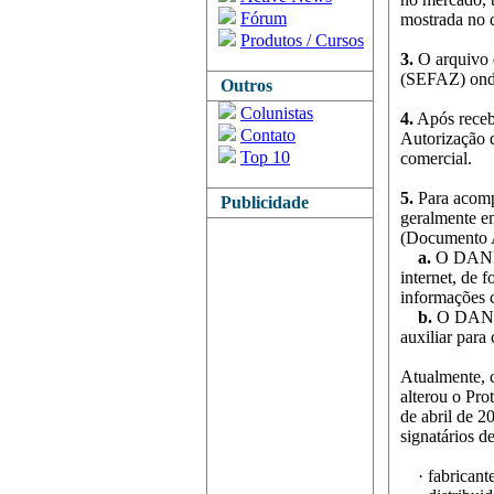
Fórum
mostrada no 
Produtos / Cursos
3.
O arquivo 
(SEFAZ) onde 
Outros
Colunistas
4.
Após receb
Contato
Autorização d
Top 10
comercial.
5.
Para acomp
Publicidade
geralmente e
(Documento A
a.
O DANFE 
internet, de 
informações 
b.
O DANFE 
auxiliar para
Atualmente, 
alterou o Pro
de abril de 2
signatários d
· fabricantes