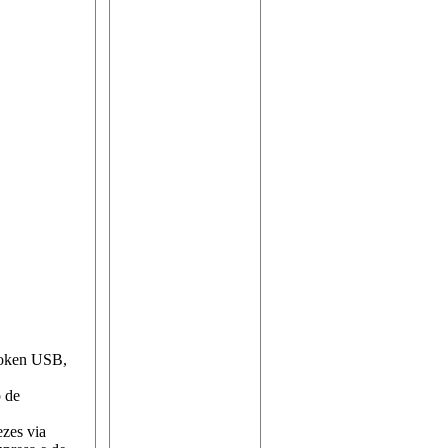
 token USB,
o de
ezes via