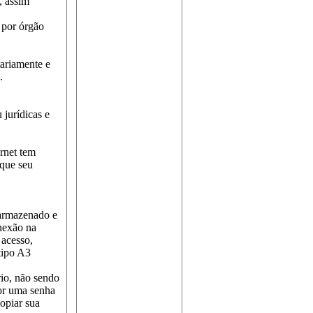
, assim
 por órgão
tariamente e
.
 jurídicas e
ernet tem
 que seu
 armazenado e
nexão na
 acesso,
 tipo A3
io, não sendo
por uma senha
opiar sua