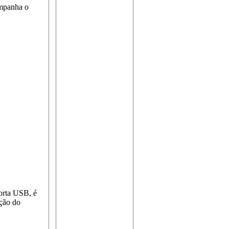
ompanha o
porta USB, é
cção do