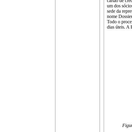
cartão de cré
um dos sócio
sede da repre
nome Dossier
Todo o proce
dias úteis. A
Figur