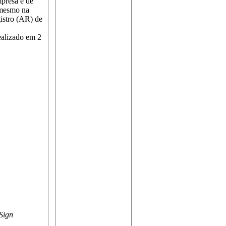
mpresa e de
 mesmo na
gistro (AR) de
ealizado em 2
tSign