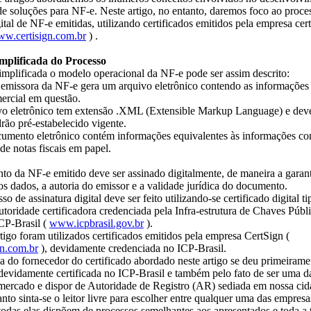
e soluções para NF-e. Neste artigo, no entanto, daremos foco ao proce
gital de NF-e emitidas, utilizando certificados emitidos pela empresa cert
w.certisign.com.br
) .
mplificada do Processo
mplificada o modelo operacional da NF-e pode ser assim descrito:
missora da NF-e gera um arquivo eletrônico contendo as informações f
ercial em questão.
o eletrônico tem extensão .XML (Extensible Markup Language) e deve
ão pré-estabelecido vigente.
cumento eletrônico contém informações equivalentes às informações co
de notas fiscais em papel.
 da NF-e emitido deve ser assinado digitalmente, de maneira a garant
os dados, a autoria do emissor e a validade jurídica do documento.
so de assinatura digital deve ser feito utilizando-se certificado digital 
utoridade certificadora credenciada pela Infra-estrutura de Chaves Pú
ICP-Brasil (
www.icpbrasil.gov.br
).
tigo foram utilizados certificados emitidos pela empresa CertSign (
n.com.br
), devidamente credenciada no ICP-Brasil.
 do fornecedor do certificado abordado neste artigo se deu primeirame
devidamente certificada no ICP-Brasil e também pelo fato de ser uma 
 mercado e dispor de Autoridade de Registro (AR) sediada em nossa cid
nto sinta-se o leitor livre para escolher entre qualquer uma das empresa
odas elas dispõem de processos semelhantes aos apresentados e toda a 