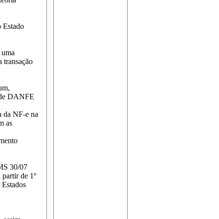
o Estado
e uma
a transação
um,
da de DANFE
a da NF-e na
m as
umento
CMS 30/07
partir de 1º
s Estados