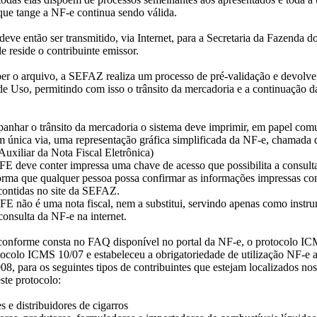
que tange a NF-e continua sendo válida.
deve então ser transmitido, via Internet, para a Secretaria da Fazenda d
reside o contribuinte emissor.
er o arquivo, a SEFAZ realiza um processo de pré-validação e devolv
e Uso, permitindo com isso o trânsito da mercadoria e a continuação d
anhar o trânsito da mercadoria o sistema deve imprimir, em papel com
m única via, uma representação gráfica simplificada da NF-e, chama
uxiliar da Nota Fiscal Eletrônica)
deve conter impressa uma chave de acesso que possibilita a consult
forma que qualquer pessoa possa confirmar as informações impressas co
contidas no site da SEFAZ.
não é uma nota fiscal, nem a substitui, servindo apenas como instr
 consulta da NF-e na internet.
conforme consta no FAQ disponível no portal da NF-e, o protocolo I
tocolo ICMS 10/07 e estabeleceu a obrigatoriedade de utilização NF-e a 
008, para os seguintes tipos de contribuintes que estejam localizados no
este protocolo:
 e distribuidores de cigarros