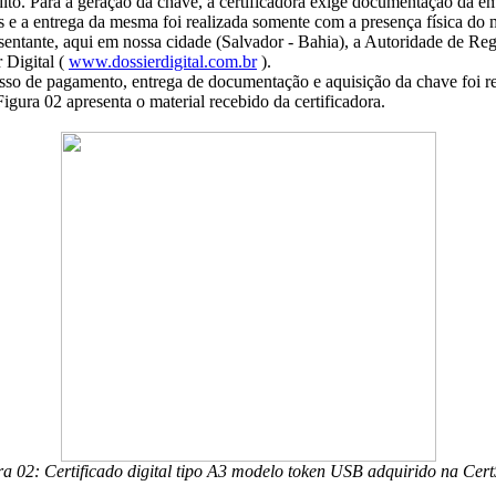
dito. Para a geração da chave, a certificadora exige documentação da e
s e a entrega da mesma foi realizada somente com a presença física do
sentante, aqui em nossa cidade (Salvador - Bahia), a Autoridade de Re
 Digital (
www.dossierdigital.com.br
).
sso de pagamento, entrega de documentação e aquisição da chave foi r
 Figura 02 apresenta o material recebido da certificadora.
a 02: Certificado digital tipo A3 modelo token USB adquirido na Cer