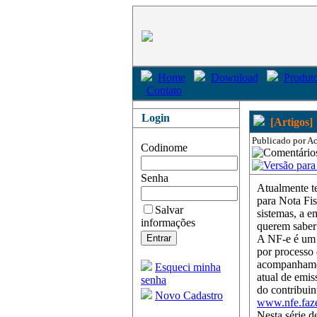
Home
Download
Produto
Contato
Login
[Artigos]
Publicado por Ac
Codinome
Senha
Atualmente te
para Nota Fis
Salvar
sistemas, a e
informações
querem saber
A NF-e é um 
por processo 
acompanhamen
Esqueci minha
atual de emis
senha
do contribuin
Novo Cadastro
www.nfe.faz
Nesta série 