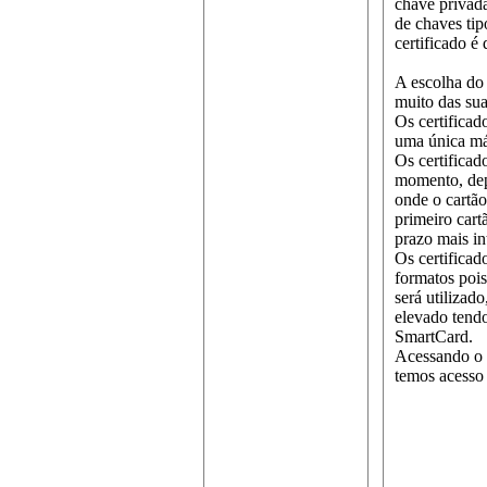
chave privad
de chaves tip
certificado é
A escolha do 
muito das sua
Os certificad
uma única má
Os certificad
momento, dep
onde o cartão
primeiro cart
prazo mais in
Os certifica
formatos poi
será utilizad
elevado tend
SmartCard.
Acessando o s
temos acesso 