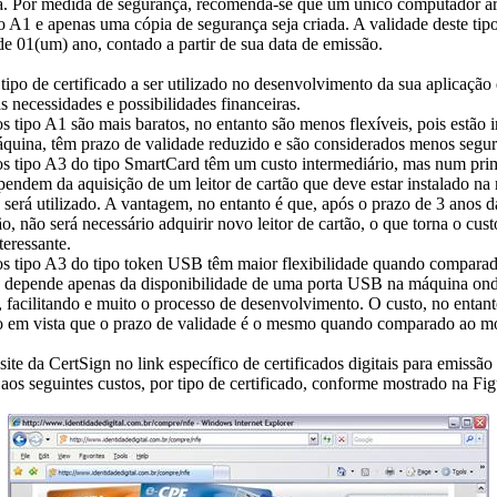
a. Por medida de segurança, recomenda-se que um único computador a
o A1 e apenas uma cópia de segurança seja criada. A validade deste tip
 de 01(um) ano, contado a partir de sua data de emissão.
tipo de certificado a ser utilizado no desenvolvimento da sua aplicaçã
s necessidades e possibilidades financeiras.
os tipo A1 são mais baratos, no entanto são menos flexíveis, pois estão 
quina, têm prazo de validade reduzido e são considerados menos segur
os tipo A3 do tipo SmartCard têm um custo intermediário, mas num pri
endem da aquisição de um leitor de cartão que deve estar instalado na
 será utilizado. A vantagem, no entanto é que, após o prazo de 3 anos 
ão, não será necessário adquirir novo leitor de cartão, o que torna o cus
teressante.
dos tipo A3 do tipo token USB têm maior flexibilidade quando comparad
s depende apenas da disponibilidade de uma porta USB na máquina o
o, facilitando e muito o processo de desenvolvimento. O custo, no entant
o em vista que o prazo de validade é o mesmo quando comparado ao m
ite da CertSign no link específico de certificados digitais para emissão
aos seguintes custos, por tipo de certificado, conforme mostrado na Fig