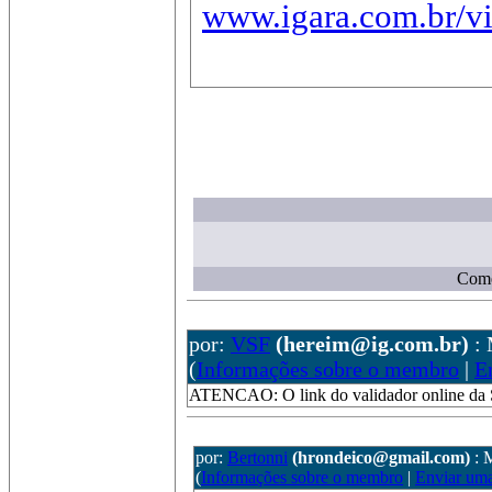
www.igara.com.br/vi
Come
por:
VSF
(hereim@ig.com.br)
:
(
Informações sobre o membro
|
E
ATENCAO: O link do validador online da 
por:
Bertonni
(hrondeico@gmail.com)
: 
(
Informações sobre o membro
|
Enviar um