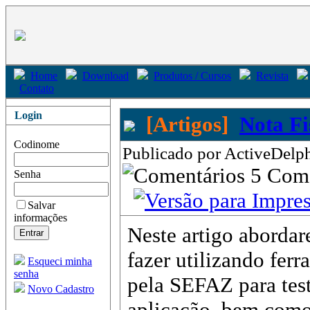
Home
Download
Produtos / Cursos
Revista
Contato
Login
[Artigos]
Nota Fi
Codinome
Publicado por ActiveDelph
5 Com
Senha
Salvar
informações
Neste artigo abordar
fazer utilizando fer
Esqueci minha
senha
pela SEFAZ para test
Novo Cadastro
aplicação, bem como t