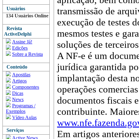
transmissão de arqui
Usuários
134 Usuários Online
execução de testes d
Revista
mesmos testes e gara
ActiveDelphi
Assine Já!
soluções de terceiros
Edições
A NF-e é um documen
Sobre a Revista
jurídica garantida po
Conteúdo
Apostilas
implantação desta n
Artigos
operações comercias 
Componentes
Dicas
documentos fiscais e
News
Programas /
contribuinte. Maiore
Exemplos
Vídeo Aulas
www.nfe.fazenda.go
Serviços
Em artigos anteriore
Active News