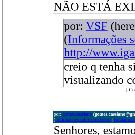
NÃO ESTÁ EXI
por:
VSF
(her
(
Informações 
http://www.iga
creio q tenha 
visualizando c
[ Co
por:
gomes.cassiano
(gomes.cassiano@gm
(
Informações sobre o membro
|
Enviar um
Senhores, estamo