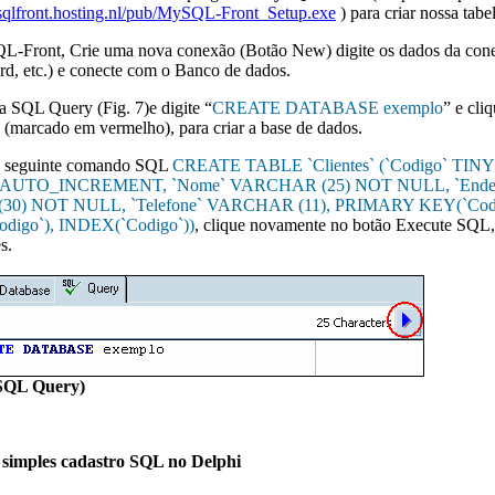
ysqlfront.hosting.nl/pub/MySQL-Front_Setup.exe
) para criar nossa tabe
-Front, Crie uma nova conexão (Botão New) digite os dados da cone
rd, etc.) e conecte com o Banco de dados.
a SQL Query (Fig. 7)e digite “
CREATE DATABASE exemplo
” e cli
(marcado em vermelho), para criar a base de dados.
o seguinte comando SQL
CREATE TABLE `Clientes` (`Codigo` TINY
AUTO_INCREMENT, `Nome` VARCHAR (25) NOT NULL, `Ender
0) NOT NULL, `Telefone` VARCHAR (11), PRIMARY KEY(`Codi
igo`), INDEX(`Codigo`))
, clique novamente no botão Execute SQL, 
s.
 SQL Query)
simples cadastro SQL no Delphi