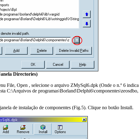
Janela Directories)
nu File, Open , selecione o arquivo ZMySql6.dpk (Onde o n.º 6 indica
asta C:\Arquivos de programas\Borland\Delphi6\componentes\zeosdbo, 
 janela de instalação de componentes (Fig.5). Clique no botão Install.