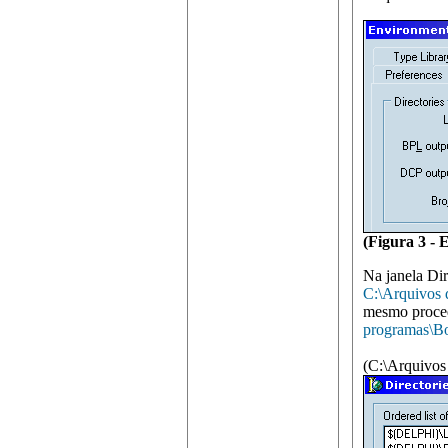
(Figura 3 -
Na janela Dir
C:\Arquivos 
mesmo proced
programas\B
(C:\Arquivos