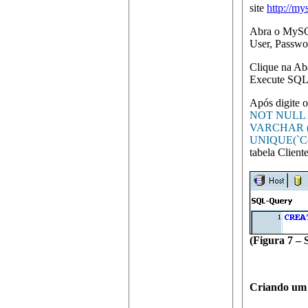
site
http://m
Abra o MySQL
User, Passwo
Clique na Ab
Execute SQL 
Após digite 
NOT NULL 
VARCHAR (3
UNIQUE(`Cod
tabela Cliente
(Figura 7 –
Criando um 