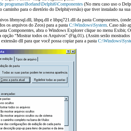
de programas\Borland\Delphi6\Componentes
(No meu caso uso o Delph
o caminho para o diretório do Delphi(versão) que tiver instalado na su
ivos libmysql.dll, libpq.dll e libpq721.dll da pasta Componentes, (ond
os os arquivos do Zeos) para a pasta
C:\Windows\System
. Caso não ap
pasta Componentes, abra o Windows Explorer clique no menu Exibir, 
 a opção “Mostrar todos os Arquivos” (Fig.01). (Assim serão mostrados
extensão dll para que você possa copiar para a pasta
C:\Windows\Sys