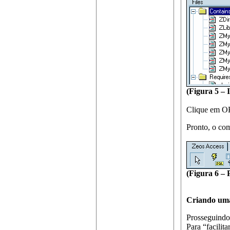
(Figura 5 –
Clique em OK
Pronto, o com
(Figura 6 – 
Criando um
Prosseguind
Para “facilit