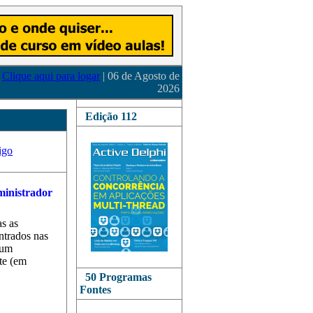
Clique aqui para logar
| 06 de Agosto de
2026
Edição 112
igo
as as
ontrados nas
hum
te (em
50 Programas
Fontes