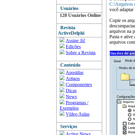
C:\Arquivos 
Usuários
você adaptar 
128 Usuários Online
Copie os arqu
descompactad
Revista
arquivos na 
ActiveDelphi
Pasta e ative
Assine Já!
arquivos com 
Edições
Sobre a Revista
Conteúdo
Apostilas
Artigos
Componentes
Dicas
News
Programas /
Exemplos
Vídeo Aulas
Serviços
Active News