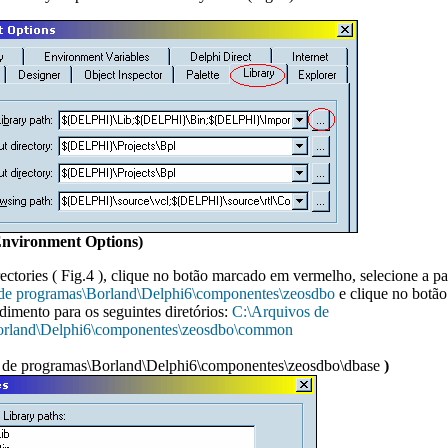
 Environment Options)
ectories ( Fig.4 ), clique no botão marcado em vermelho, selecione a pa
de programas\Borland\Delphi6\componentes\zeosdbo
e clique no botã
imento para os seguintes diretórios:
C:\Arquivos de
orland\Delphi6\componentes\zeosdbo\common
 de programas\Borland\Delphi6\componentes\zeosdbo\dbase
)