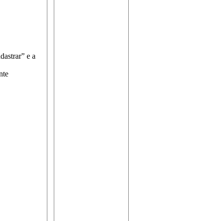
dastrar” e a
nte