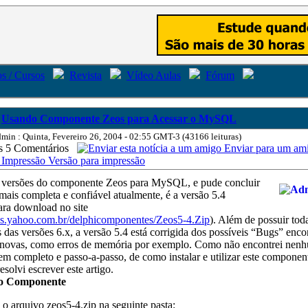
s / Cursos
Revista
Vídeo Aulas
Fórum
Usando Componente Zeos para Acessar o MySQL
min : Quinta, Fevereiro 26, 2004 - 02:55 GMT-3 (43166 leituras)
5 Comentários
Enviar para um am
Versão para impressão
as versões do componente Zeos para MySQL, e pude concluir
mais completa e confiável atualmente, é a versão 5.4
ara download no site
ties.yahoo.com.br/delphicomponentes/Zeos5-4.Zip
). Além de possuir tod
as das versões 6.x, a versão 5.4 está corrigida dos possíveis “Bugs” enc
 novas, como erros de memória por exemplo. Como não encontrei nen
m completo e passo-a-passo, de como instalar e utilizar este componen
esolvi escrever este artigo.
do Componente
 arquivo zeos5-4.zip na seguinte pasta: