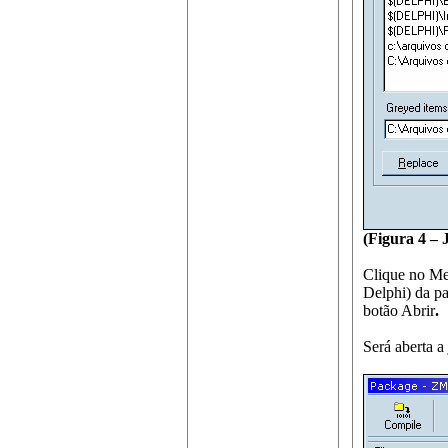
(Figura 4 – 
Clique no Me
Delphi) da p
botão Abrir
.
Será aberta a