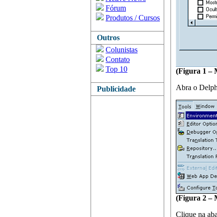
Fórum
Produtos / Cursos
Outros
Colunistas
Contato
Top 10
(Figura 1 – 
Abra o Delph
Publicidade
(Figura 2 –
Clique na aba