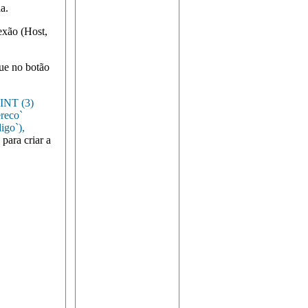
la.
xão (Host,
que no botão
INT (3)
eco`
go`),
para criar a