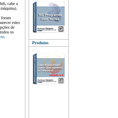
i6, cabe a
a máquina).
e foram
arecer estes
Opções de
 todos os
tem
.
Produtos