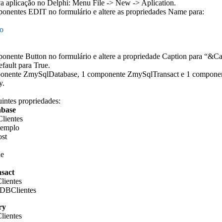
a aplicação no Delphi: Menu File -> New -> Aplication.
ponentes EDIT no formulário e altere as propriedades Name para:
o
onente Button no formulário e altere a propriedade Caption para “&Ca
fault para True.
ponente ZmySqlDatabase, 1 componente ZmySqlTransact e 1 compone
y.
uintes propriedades:
base
ientes
xemplo
ost
ue
sact
ientes
DBClientes
ry
ientes