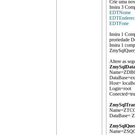
Crie uma nov
Insira 3 Com
EDTNome
EDTEnderec
EDTFone
Insira 1 Comp
proriedade De
Insira 1 com
ZmySqlQuer
Altere as seg
ZmySqlData
Name=ZDBCl
DataBase=e
Host= localh
Login=root
Conected=tr
ZmySqlTran
Name=ZTCCl
DataBase= Z
ZmySqlQue
Name=ZSQCl