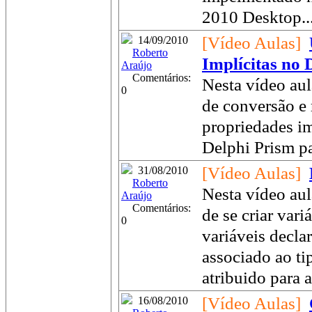
2010 Desktop..
[Vídeo Aulas]
14/09/2010
Roberto
Implícitas no 
Araújo
Comentários:
Nesta vídeo aul
0
de conversão e
propriedades i
Delphi Prism p
[Vídeo Aulas]
31/08/2010
Roberto
Nesta vídeo aul
Araújo
Comentários:
de se criar vari
0
variáveis decla
associado ao ti
atribuido para a
[Vídeo Aulas]
16/08/2010