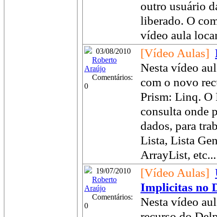
outro usuário d
liberado. O co
vídeo aula loca
[Vídeo Aulas]
03/08/2010
Roberto
Nesta vídeo aul
Araújo
Comentários:
com o novo rec
0
Prism: Linq. O
consulta onde 
dados, para tra
Lista, Lista G
ArrayList, etc...
[Vídeo Aulas]
19/07/2010
Roberto
Implicitas no 
Araújo
Comentários:
Nesta vídeo aul
0
recurso do Del