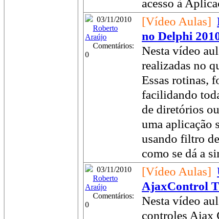
acesso à Aplica
[Vídeo Aulas]
03/11/2010
Roberto
no Delphi 201
Araújo
Comentários:
Nesta vídeo aul
0
realizadas no qu
Essas rotinas, 
facilidando tod
de diretórios o
uma aplicação s
usando filtro d
como se dá a si
[Vídeo Aulas]
03/11/2010
Roberto
AjaxControl T
Araújo
Comentários:
Nesta vídeo aul
0
controles Ajax 