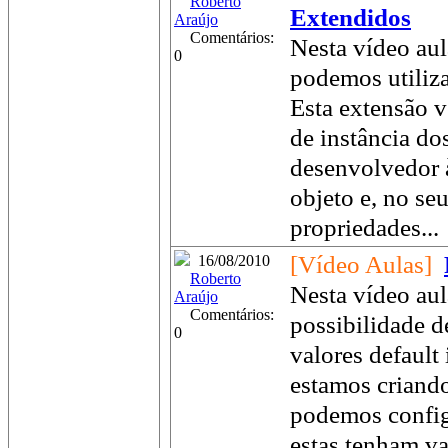
Roberto
Extendidos
Araújo
Comentários:
Nesta vídeo aul
0
podemos utiliza
Esta extensão ve
de instância do
desenvolvedor 
objeto e, no se
propriedades...
[Vídeo Aulas]
16/08/2010
Roberto
Nesta vídeo aul
Araújo
Comentários:
possibilidade 
0
valores default
estamos criando
podemos config
estas tenham va