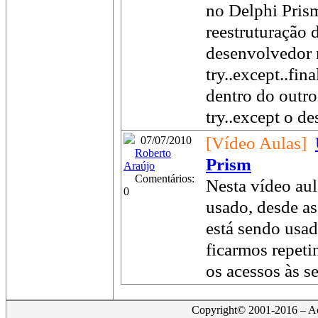
no Delphi Pris
reestruturação 
desenvolvedor n
try..except..fin
dentro do outr
try..except o des
[Vídeo Aulas]
07/07/2010
Roberto
Prism
Araújo
Comentários:
Nesta vídeo aul
0
usado, desde as
está sendo usa
ficarmos repet
os acessos às se
Copyright© 2001-2016 – Act