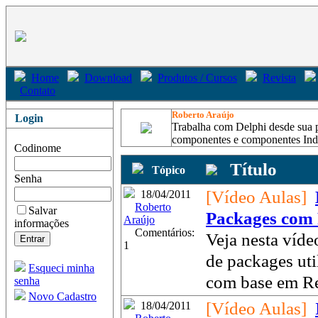
Home
Download
Produtos / Cursos
Revista
Contato
Roberto Araújo
Login
Trabalha com Delphi desde sua p
componentes e componentes Indy,
Codinome
Título
Tópico
Senha
[Vídeo Aulas]
18/04/2011
Roberto
Salvar
Packages com 
Araújo
informações
Comentários:
Veja nesta víde
1
de packages uti
Esqueci minha
com base em Ref
senha
Novo Cadastro
[Vídeo Aulas]
18/04/2011