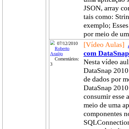
JSON, array con
tais como: Stri
exemplo; Esses
por meio de uma
[Vídeo Aulas]
07/12/2010
Roberto
com DataSnap
Araújo
Comentários:
Nesta vídeo aul
3
DataSnap 2010
de dados por m
DataSnap 2010
consumir esse 
meio de uma ap
componentes no
SQLConnection 