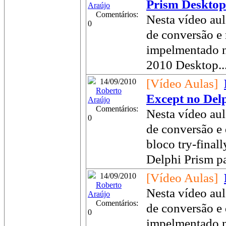
Prism Desktop
Araújo
Comentários:
Nesta vídeo aul
0
de conversão e
impelmentado n
2010 Desktop..
[Vídeo Aulas]
14/09/2010
Roberto
Except no Del
Araújo
Comentários:
Nesta vídeo aul
0
de conversão e 
bloco try-final
Delphi Prism p
[Vídeo Aulas]
14/09/2010
Roberto
Nesta vídeo aul
Araújo
Comentários:
de conversão e 
0
impelmentado n