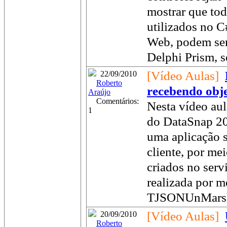
mostrar que tod
utilizados no 
Web, podem ser
Delphi Prism, s
[Vídeo Aulas]
22/09/2010
Roberto
recebendo obj
Araújo
Comentários:
Nesta vídeo aul
1
do DataSnap 20
uma aplicação 
cliente, por me
criados no serv
realizada por 
TJSONUnMarsha
[Vídeo Aulas]
20/09/2010
Roberto