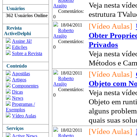
Roberto
Veja nesta víde
Araújo
Usuários
Comentários:
estrutura TValue
362 Usuários Online
0
[Vídeo Aulas]
18/04/2011
Revista
Roberto
ActiveDelphi
Obter Proprie
Araújo
Assine Já!
Comentários:
Privados
0
Edições
Veja nesta víde
Sobre a Revista
Métodos e Camp
Conteúdo
[Vídeo Aulas]
18/02/2011
Apostilas
Roberto
Artigos
Objeto com N
Araújo
Componentes
Comentários:
Veja nesta víde
Dicas
0
News
Objeto em runt
Programas /
alguns problem
Exemplos
Vídeo Aulas
quais suas soluç
Serviços
[Vídeo Aulas]
18/02/2011
Roberto
Active News