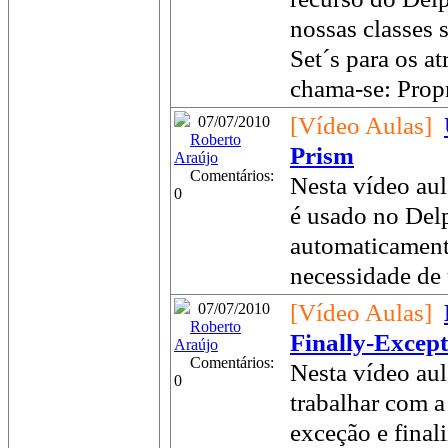
nossas classes 
Set´s para os at
chama-se: Propr
[Vídeo Aulas]
07/07/2010
Roberto
Prism
Araújo
Comentários:
Nesta vídeo aul
0
é usado no Delp
automaticamente
necessidade de u
[Vídeo Aulas]
07/07/2010
Roberto
Finally-Except
Araújo
Comentários:
Nesta vídeo aul
0
trabalhar com a
exceção e fina