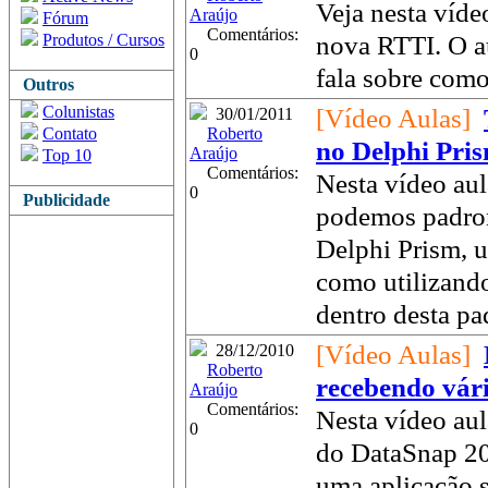
Veja nesta víde
Araújo
Fórum
Comentários:
nova RTTI. O au
Produtos / Cursos
0
fala sobre como
Outros
Colunistas
[Vídeo Aulas]
30/01/2011
Contato
Roberto
no Delphi Pri
Araújo
Top 10
Comentários:
Nesta vídeo aul
0
Publicidade
podemos padro
Delphi Prism, 
como utilizando
dentro desta pa
[Vídeo Aulas]
28/12/2010
Roberto
recebendo vár
Araújo
Comentários:
Nesta vídeo aul
0
do DataSnap 20
uma aplicação s