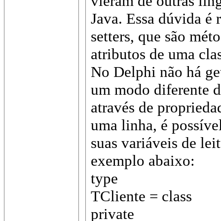
vieram de outras li
Java. Essa dúvida é r
setters, que são méto
atributos de uma cla
No Delphi não há get
um modo diferente de
através de proprieda
uma linha, é possíve
suas variáveis de lei
exemplo abaixo:
type
TCliente = class
private