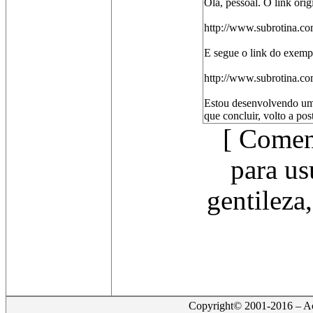
Olá, pessoal. O link origi
http://www.subrotina.co
E segue o link do exemp
http://www.subrotina.co
Estou desenvolvendo u
que concluir, volto a po
[ Comen
para us
gentileza
Copyright© 2001-2016 – Act