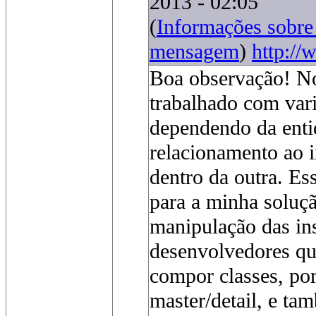
2013 - 02:05
(
Informações sobr
mensagem
)
http://
Boa observação! No
trabalhado com vari
dependendo da enti
relacionamento ao 
dentro da outra. Es
para a minha soluçã
manipulação das ins
desenvolvedores qu
compor classes, po
master/detail, e t