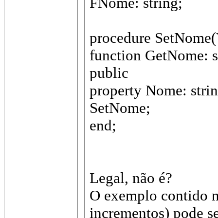
FNome: string;
procedure SetNome(V
function GetNome: s
public
property Nome: stri
SetNome;
end;
Legal, não é?
O exemplo contido n
incrementos) pode se