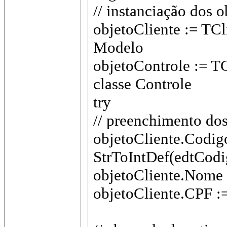
// instanciação dos o
objetoCliente := TCli
Modelo
objetoControle := TC
classe Controle
try
// preenchimento do
objetoCliente.Codig
StrToIntDef(edtCodig
objetoCliente.Nome 
objetoCliente.CPF :