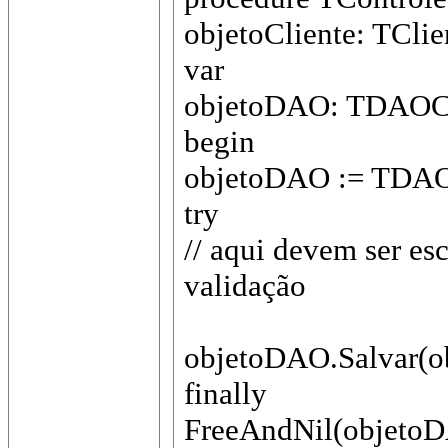
objetoCliente: TClie
var
objetoDAO: TDAOCl
begin
objetoDAO := TDAOC
try
// aqui devem ser esc
validação
objetoDAO.Salvar(ob
finally
FreeAndNil(objeto