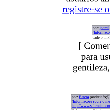
registre-se 
por:
joemil
(
Informaçõ
cade o lin
[ Comen
para us
gentileza
por:
Batera
(andreinfo@
(
Informações sobre o m
http://www.subrotina.co