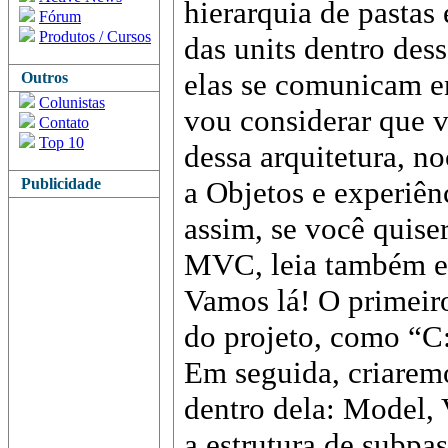
hierarquia de pastas
Fórum
Produtos / Cursos
das units dentro des
elas se comunicam en
Outros
Colunistas
vou considerar que 
Contato
Top 10
dessa arquitetura, n
Publicidade
a Objetos e experiê
assim, se você quise
MVC, leia também es
Vamos lá! O primeiro 
do projeto, como “C
Em seguida, criarem
dentro dela: Model, 
a estrutura de subpa