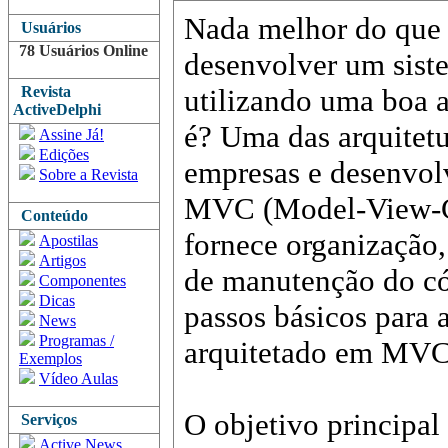
Nada melhor do que
Usuários
78 Usuários Online
desenvolver um sist
Revista
utilizando uma boa a
ActiveDelphi
é? Uma das arquitetu
Assine Já!
Edições
empresas e desenvol
Sobre a Revista
MVC (Model-View-Co
Conteúdo
fornece organização,
Apostilas
Artigos
de manutenção do có
Componentes
Dicas
passos básicos para 
News
Programas /
arquitetado em MVC 
Exemplos
Vídeo Aulas
O objetivo principal 
Serviços
Active News