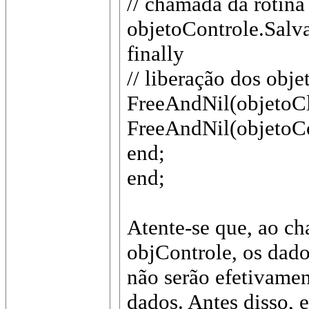
// chamada da rotina
objetoControle.Salva
finally
// liberação dos obj
FreeAndNil(objetoCl
FreeAndNil(objetoCo
end;
end;
Atente-se que, ao c
objControle, os dado
não serão efetivame
dados. Antes disso, 