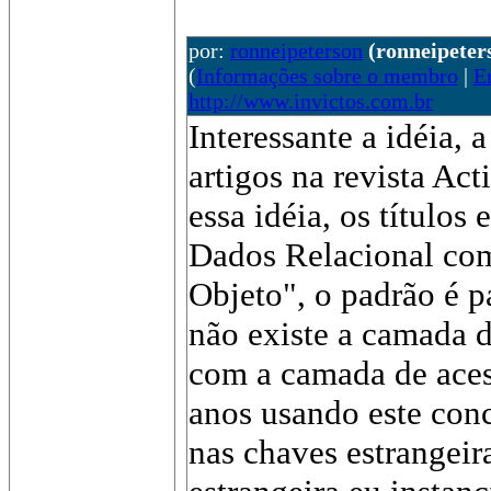
por:
ronneipeterson
(ronneipete
(
Informações sobre o membro
|
E
http://www.invictos.com.br
Interessante a idéia, 
artigos na revista Ac
essa idéia, os títulos
Dados Relacional com
Objeto", o padrão é
não existe a camada d
com a camada de aces
anos usando este conc
nas chaves estrangeir