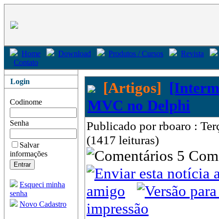
Home
Download
Produtos / Cursos
Revista
Contato
Login
[Artigos]
[Interm
MVC no Delphi
Codinome
Senha
Publicado por rboaro : Te
(1417 leituras)
Salvar
5 Com
informações
Esqueci minha
amigo
senha
Novo Cadastro
impressão