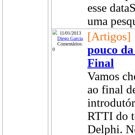
esse dataS
uma pesqu
[Artigos]
11/01/2013
Diego Garcia
Comentários:
pouco da
0
Final
Vamos ch
ao final d
introdutó
RTTI do 
Delphi. N