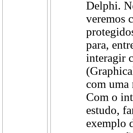
Delphi. Ne
veremos c
protegido
para, entr
interagir
(Graphica
com uma m
Com o int
estudo, fa
exemplo d