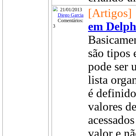
[Artigos]
21/01/2013
Diego Garcia
Comentários:
em Delph
3
Basicamen
são tipos
pode ser 
lista orga
é definid
valores de
acessados
valor e n