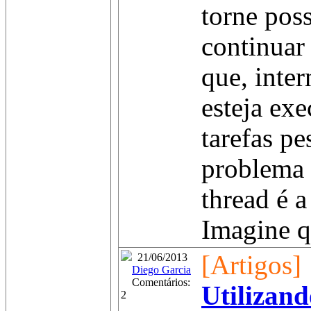
torne poss
continuar
que, inte
esteja ex
tarefas p
problema 
thread é a
Imagine q
[Artigos]
21/06/2013
Diego Garcia
Comentários:
Utilizan
2