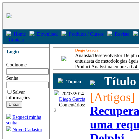
Home
Download
Produtos / Cursos
Revista
Contato
Diego Garcia
Login
Analista/Desenvolvedor Delphi 
entusiasta de metodologias ágei
Codinome
Product Analyst na empresa G4 
Título
Senha
Tópico
Salvar
[Artigos]
20/03/2014
informações
Diego Garcia
Comentários:
Recuper
3
Esqueci minha
uma requ
senha
Novo Cadastro
Delphi