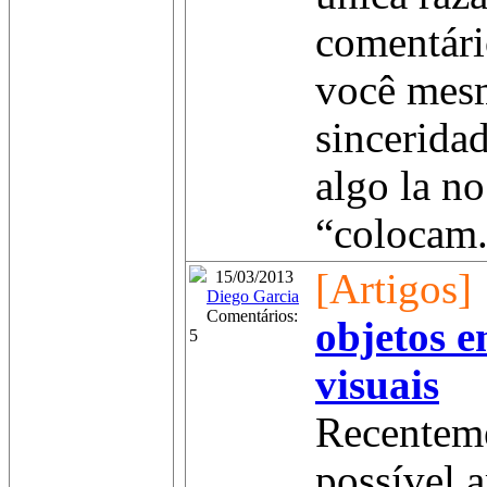
comentári
você mes
sincerida
algo la no
“colocam.
[Artigos]
15/03/2013
Diego Garcia
Comentários:
objetos 
5
visuais
Recenteme
possível 