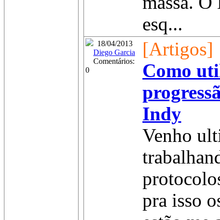
massa. O 
esq...
[Artigos]
18/04/2013
Diego Garcia
Comentários:
Como util
0
progress
Indy
Venho ul
trabalhan
protocolo
pra isso 