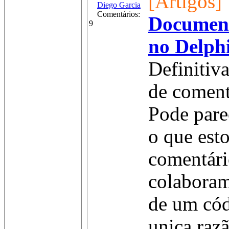
[Artigos]
Diego Garcia
Comentários:
Document
9
no Delph
Definitiv
de coment
Pode pare
o que est
comentári
colaboram
de um cód
unica raz