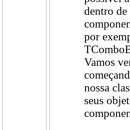
dentro de 
component
por exemp
TComboBox
Vamos ver 
começando
nossa clas
seus obje
componen