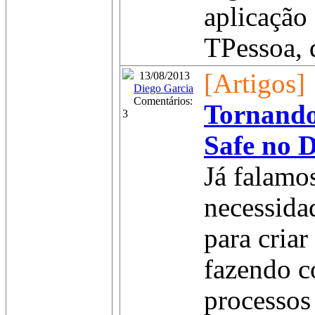
aplicação 
TPessoa, q
[Artigos]
13/08/2013
Diego Garcia
Comentários:
Tornando
3
Safe no D
Já falamo
necessidad
para criar
fazendo c
processos