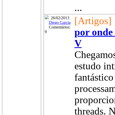
...
[Artigos]
26/02/2013
Diego Garcia
Comentários:
por onde
9
V
Chegamos 
estudo in
fantástic
processam
proporcio
threads. N