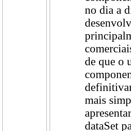
no dia a 
desenvolv
principal
comerciais
de que o 
component
definitiv
mais simp
apresenta
dataSet pa