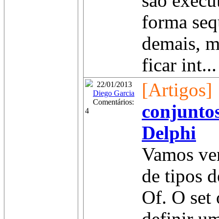
são execu
forma seq
demais, m
ficar int...
[Artigos]
22/01/2013
Diego Garcia
Comentários:
conjunto
4
Delphi
Vamos ver
de tipos 
Of. O set