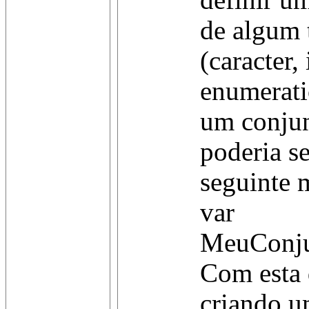
definir u
de algum 
(caracter,
enumerati
um conjun
poderia s
seguinte 
var
MeuConjun
Com esta 
criando um