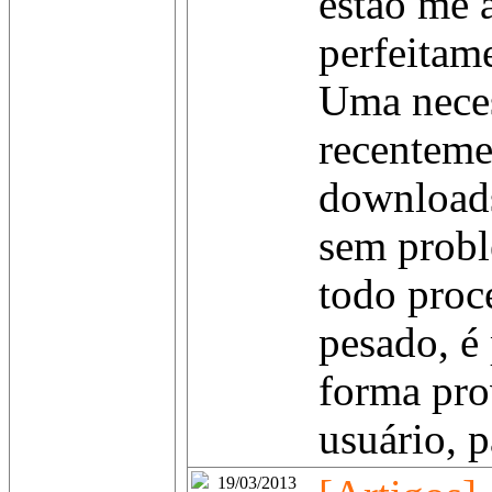
estão me 
perfeitam
Uma neces
recentemen
downloads
sem prob
todo proc
pesado, é
forma pro
usuário, p
19/03/2013