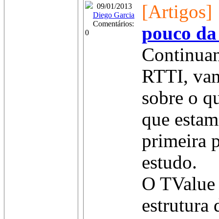
[Artigos]
09/01/2013
Diego Garcia
Comentários:
pouco da
0
Continuan
RTTI, va
sobre o q
que estam
primeira 
estudo.
O TValue 
estrutura 