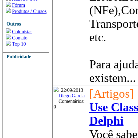
Fórum
(NFe),Co
Produtos / Cursos
Transport
Outros
Colunistas
etc.
Contato
Top 10
Publicidade
Para ajud
existem...
[Artigos]
22/09/2013
Diego Garcia
Comentários:
Use Clas
0
Delphi
Você sabe