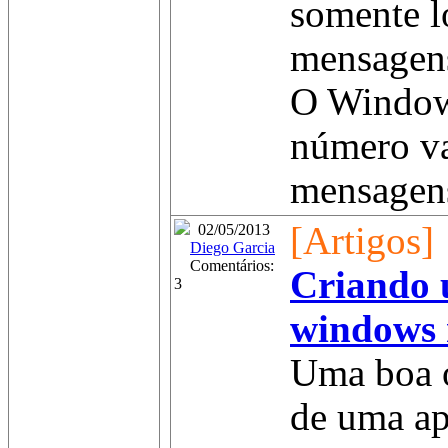
somente lo
mensagen
O Window
número va
mensagens
[Artigos]
02/05/2013
Diego Garcia
Comentários:
Criando 
3
windows 
Uma boa o
de uma ap