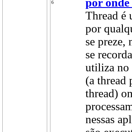
por onde
6
Thread é 
por qualq
se preze,
se recorda
utiliza n
(a thread 
thread) o
processam
nessas ap