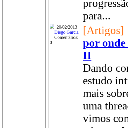
progressã
para...
[Artigos]
20/02/2013
Diego Garcia
Comentários:
por onde
0
II
Dando con
estudo in
mais sobr
uma threa
vimos com