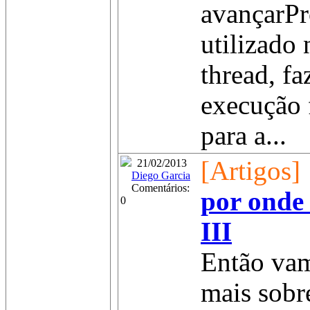
avançarPr
utilizado
thread, f
execução 
para a...
[Artigos]
21/02/2013
Diego Garcia
Comentários:
por onde
0
III
Então vam
mais sobr