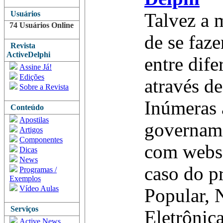
Usuários
Talvez a 
74 Usuários Online
de se faz
Revista
ActiveDelphi
entre dife
Assine Já!
Edições
através d
Sobre a Revista
Inúmeras 
Conteúdo
Apostilas
govername
Artigos
Componentes
com webse
Dicas
News
caso do p
Programas /
Exemplos
Vídeo Aulas
Popular, 
Serviços
Eletrônic
Active News