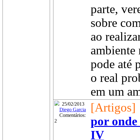
parte, ve
sobre com
ao realiz
ambiente 
pode até 
o real pr
em um amb
[Artigos]
25/02/2013
Diego Garcia
Comentários:
por onde
2
IV