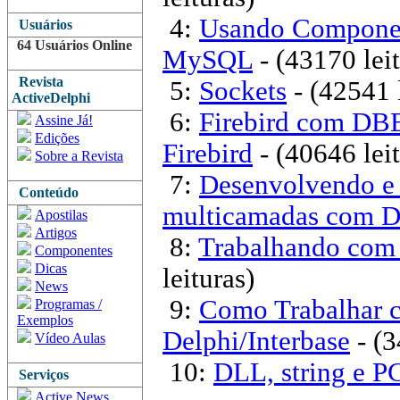
4:
Usando Componen
Usuários
64 Usuários Online
MySQL
- (43170 leit
Revista
5:
Sockets
- (42541 l
ActiveDelphi
6:
Firebird com DBE
Assine Já!
Edições
Firebird
- (40646 leit
Sobre a Revista
7:
Desenvolvendo e 
Conteúdo
multicamadas com D
Apostilas
Artigos
8:
Trabalhando com 
Componentes
Dicas
leituras)
News
9:
Como Trabalhar 
Programas /
Exemplos
Delphi/Interbase
- (3
Vídeo Aulas
10:
DLL, string e P
Serviços
Active News