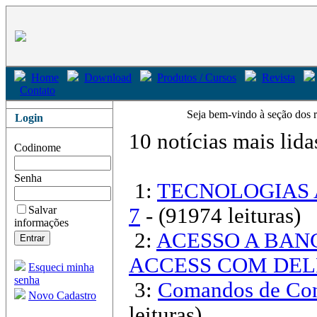
Home
Download
Produtos / Cursos
Revista
Contato
Seja bem-vindo à seção dos r
Login
10 notícias mais lida
Codinome
Senha
1:
TECNOLOGIAS 
Salvar
7
- (91974 leituras)
informações
2:
ACESSO A BAN
ACCESS COM DEL
Esqueci minha
senha
3:
Comandos de Con
Novo Cadastro
leituras)