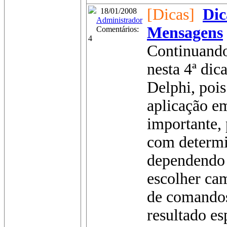
[Dicas]
Dic
18/01/2008
Administrador
Mensagens
Comentários:
4
Continuando
nesta 4ª di
Delphi, pois
aplicação em
importante, 
com determi
dependendo
escolher cam
de comandos,
resultado e