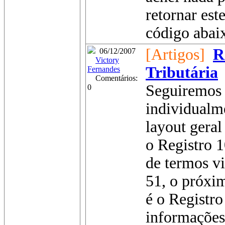
retornar est
código abaix
[Artigos]
R
06/12/2007
Victory
Tributária
Fernandes
Comentários:
Seguiremos 
0
individualm
layout geral
o Registro 1
de termos vi
51, o próxim
é o Registr
informações 