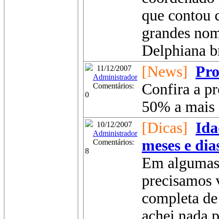
que contou 
grandes no
Delphiana bra
[News]
Pro
11/12/2007
Administrador
Confira a p
Comentários:
0
50% a mais d
[Dicas]
Ida
10/12/2007
Administrador
meses e dia
Comentários:
8
Em algumas 
precisamos 
completa de
achei nada 