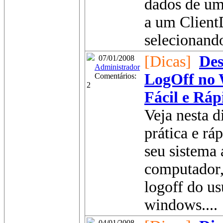
dados de um
a um Client
selecionand
[Dicas]
Des
07/01/2008
Administrador
LogOff no 
Comentários:
2
Fácil e Ráp
Veja nesta 
prática e r
seu sistema 
computador, 
logoff do us
windows....
04/01/2008