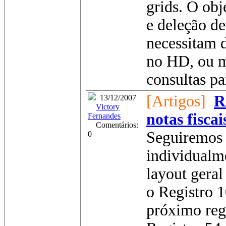
grids. O obj
e deleção de
necessitam d
no HD, ou m
consultas pa
[Artigos]
R
13/12/2007
Victory
notas fiscai
Fernandes
Comentários:
Seguiremos 
0
individualm
layout geral
o Registro 1
próximo regi