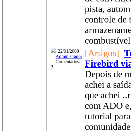
pista, autom
controle de 
armazename
combustível.
[Artigos]
T
22/01/2008
Administrador
Firebird v
Comentários:
3
Depois de mu
achei a saí
que achei ..
com ADO e, 
tutorial par
comunidade.