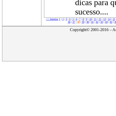
dicas para q
sucesso....
<< Anterior
1
|
2
|
3
|
4
|
5
|
6
|
7
|
8
|
9
|
10
|
11
|
12
|
13
|
14
|
15
36
|
37
|
38
|
39
|
40
|
41
|
42
|
43
|
44
|
45
|
4
Copyright© 2001-2016 – Act