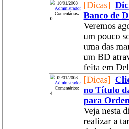
[Dicas]
Dic
10/01/2008
Administrador
Banco de D
Comentários:
0
Veremos ago
um pouco so
uma das man
um BD atrav
feita em Del
[Dicas]
Cli
09/01/2008
Administrador
no Título 
Comentários:
4
para Orde
Veja nesta 
realizar a t