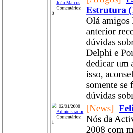
João Marcos
Estrutura (
Comentários:
0
Olá amigos l
anterior rec
dúvidas sob
Delphi e Pon
dedicar um a
isso, aconse
somente se f
dúvidas sobr
[News]
Fel
02/01/2008
Administrador
Nós da Acti
Comentários:
1
2008 com mu