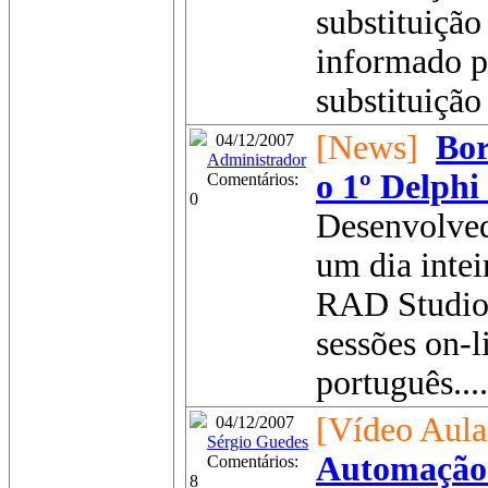
substituição 
informado p
substituição 
[News]
Bor
04/12/2007
Administrador
o 1º Delphi
Comentários:
0
Desenvolved
um dia intei
RAD Studio
sessões on-l
português....
[Vídeo Aula
04/12/2007
Sérgio Guedes
Automação 
Comentários:
8