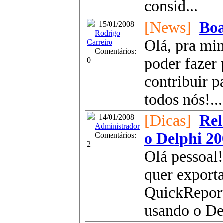
consid...
[News]
Boa
15/01/2008
Rodrigo
Olá, pra mi
Carreiro
Comentários:
poder fazer
0
contribuir p
todos nós!...
[Dicas]
Rel
14/01/2008
Administrador
o Delphi 2
Comentários:
2
Olá pessoal
quer exporta
QuickReport
usando o Del