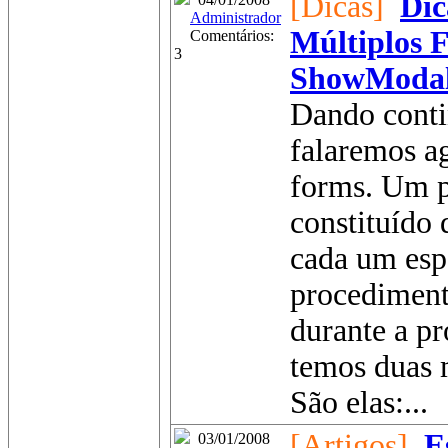
[Dicas]
Dic
Administrador
Múltiplos 
Comentários:
3
ShowModa
Dando contin
falaremos a
forms. Um p
constituído 
cada um esp
procediment
durante a p
temos duas 
São elas:...
[Artigos]
E
03/01/2008