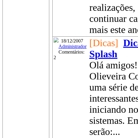
realizações,
continuar c
mais este an
[Dicas]
Dic
18/12/2007
Administrador
Splash
Comentários:
2
Olá amigos!
Olieveira Co
uma série de
interessante
iniciando n
sistemas. E
serão:...