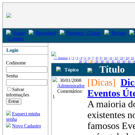
Home
Download
Produtos / Cursos
Revista
Contato
Login
<< Anterior
1
|
2
|
3
|
4
|
5
|
6
|
7
|
8
|
9
|
10
|
11
|
12
|
13
|
14
|
15
36
|
37
|
38
|
39
|
40
|
41
|
42
|
43
|
44
|
45
|
4
Codinome
Título
Tópico
Senha
[Dicas]
Dic
30/01/2008
Administrador
Salvar
Eventos Úte
Comentários:
informações
1
A maioria d
existentes n
Esqueci minha
senha
famosos Eve
Novo Cadastro