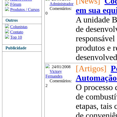
[News]
Cod
Administrador
Fórum
em sua equ
Comentários:
Produtos / Cursos
0
A unidade B
Outros
Colunistas
de desenvol
Contato
responsável 
Top 10
produtos e 
Publicidade
desenvolvedo
[Artigos]
P
24/01/2008
Victory
Automação
Fernandes
Comentários:
O processo 
2
de combustí
etapas, tais
de conveniê