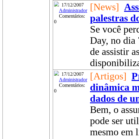
[News]
Ass
17/12/2007
Administrador
palestras d
Comentários:
0
Se você perd
Day, no dia
de assistir a
disponibiliza
[Artigos]
P
17/12/2007
Administrador
dinâmica m
Comentários:
0
dados de u
Bem, o assu
pode ser uti
mesmo em li