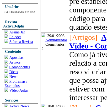
pré estabele
Usuários
componente
84 Usuários Online
código para
Revista
quando este
ActiveDelphi
Assine Já!
[Artigos]
A
29/01/2008
Edições
Administrador
Sobre a Revista
Vídeo - Co
Comentários:
2
Conteúdo
Como já tiv
Apostilas
relação a co
Artigos
Componentes
resolvi criar
Dicas
News
que possa a
Programas /
Exemplos
estiver com
Vídeo Aulas
interessar pe
Serviços
Active News
28/01/2008