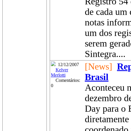
Registro 54
de cada um d
notas inform
um dos regi
serem gerad
Sintegra....
[News]
Rep
12/12/2007
Kelver
Brasil
Merlotti
Comentários:
Aconteceu ne
0
dezembro de
Day para o B
diretamente 
coordenado 