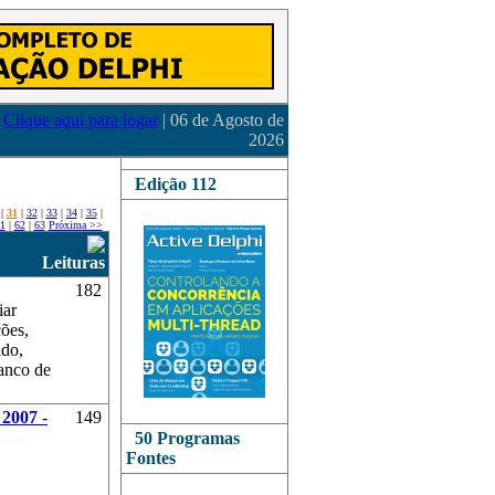
Clique aqui para logar
| 06 de Agosto de
2026
Edição 112
|
31
|
32
|
33
|
34
|
35
|
1
|
62
|
63
Próxima >>
Leituras
182
iar
ções,
ado,
banco de
2007 -
149
50 Programas
Fontes