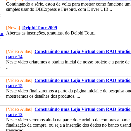
Continuando a série, estou de volta para mostrar como funciona um
simples usando DBExpress e Firebird, com Driver UIB...
:
[News]
Delphi Tour 2009
8
Abertas as inscrições, gratuitas, do Delphi Tour...
or
:
[Vídeo Aulas]
Construindo uma Loja Virtual com RAD Studio 
8
parte 14
Neste vídeo criaremos a página inicial de nosso projeto e a parte de
...
:
[Vídeo Aulas]
Construindo uma Loja Virtual com RAD Studio 
8
parte 15
Neste vídeo finalizaremos a parte da página inicial e de pesquisa on
mostraemos os detalhes dos produtos. ...
:
[Vídeo Aulas]
Construindo uma Loja Virtual com RAD Studio 
8
parte 12
Neste vídeo veremos ainda na parte do carrinho de compras a parte
finalização da compra, ou seja a inserção dos dados no banco usan
:
transação. ...