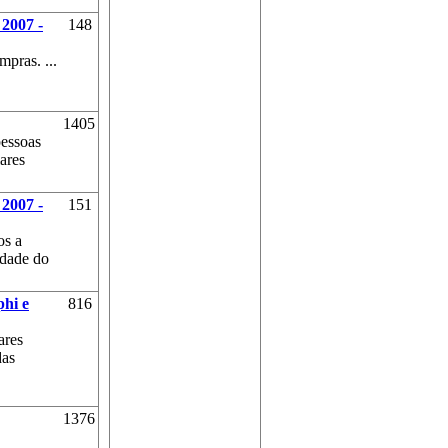
2007 -
148
mpras. ...
1405
pessoas
ares
2007 -
151
os a
idade do
phi e
816
ares
das
1376