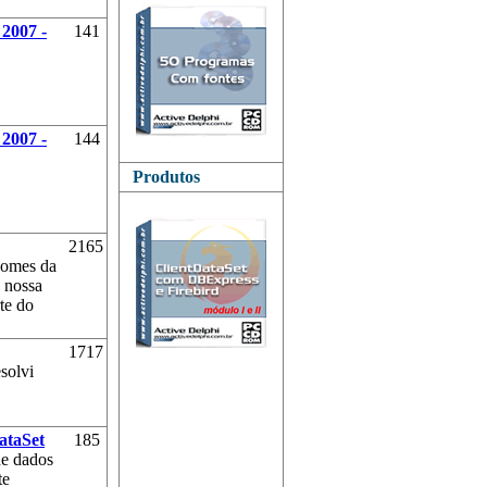
2007 -
141
2007 -
144
Produtos
2165
nomes da
 nossa
te do
1717
solvi
ataSet
185
de dados
te