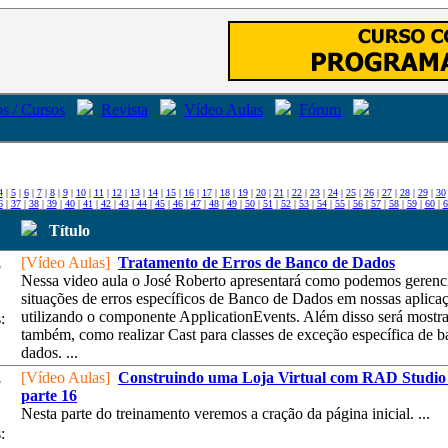
s / Cursos
Revista
Vídeo Aulas
Fórum
4
|
5
|
6
|
7
|
8
|
9
|
10
|
11
|
12
|
13
|
14
|
15
|
16
|
17
|
18
|
19
|
20
|
21
|
22
|
23
|
24
|
25
|
26
|
27
|
28
|
29
|
30
6
|
37
|
38
|
39
|
40
|
41
|
42
|
43
|
44
|
45
|
46
|
47
|
48
|
49
|
50
|
51
|
52
|
53
|
54
|
55
|
56
|
57
|
58
|
59
|
60
|
6
Título
[Vídeo Aulas]
Tratamento de Erros de Banco de Dados
8
Nessa video aula o José Roberto apresentará como podemos gerenc
situações de erros específicos de Banco de Dados em nossas aplica
utilizando o componente ApplicationEvents. Além disso será mostr
:
também, como realizar Cast para classes de exceção específica de 
dados. ...
[Vídeo Aulas]
Construindo uma Loja Virtual com RAD Studio 
8
parte 16
Nesta parte do treinamento veremos a cração da página inicial. ...
: