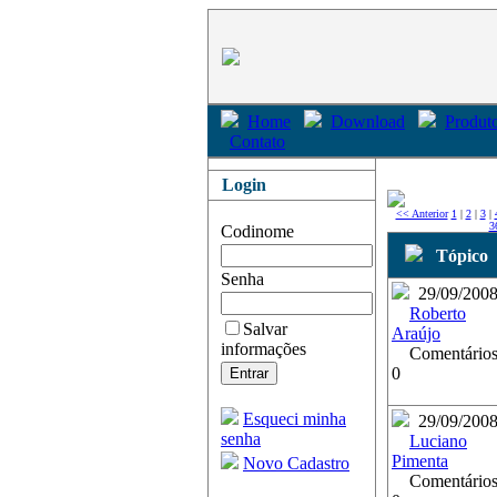
Home
Download
Produto
Contato
Login
<< Anterior
1
|
2
|
3
|
3
Codinome
Tópico
Senha
29/09/200
Roberto
Salvar
Araújo
informações
Comentários
0
Esqueci minha
29/09/200
senha
Luciano
Pimenta
Novo Cadastro
Comentários