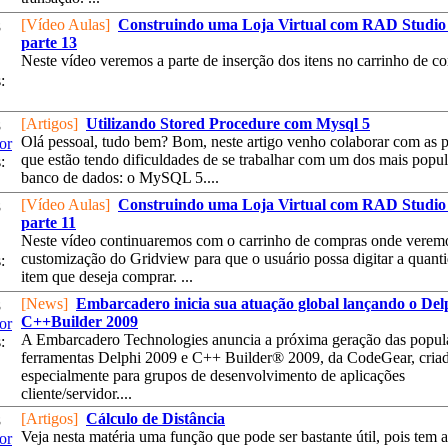
[Vídeo Aulas]
Construindo uma Loja Virtual com RAD Studio 
8
parte 13
Neste vídeo veremos a parte de inserção dos itens no carrinho de co
:
[Artigos]
Utilizando Stored Procedure com Mysql 5
8
Olá pessoal, tudo bem? Bom, neste artigo venho colaborar com as 
or
que estão tendo dificuldades de se trabalhar com um dos mais popul
:
banco de dados: o MySQL 5....
[Vídeo Aulas]
Construindo uma Loja Virtual com RAD Studio 
8
parte 11
Neste vídeo continuaremos com o carrinho de compras onde verem
customização do Gridview para que o usuário possa digitar a quant
:
item que deseja comprar. ...
[News]
Embarcadero inicia sua atuação global lançando o Del
8
C++Builder 2009
or
A Embarcadero Technologies anuncia a próxima geração das popul
:
ferramentas Delphi 2009 e C++ Builder® 2009, da CodeGear, cria
especialmente para grupos de desenvolvimento de aplicações
cliente/servidor....
[Artigos]
Cálculo de Distância
8
Veja nesta matéria uma função que pode ser bastante útil, pois tem a
or