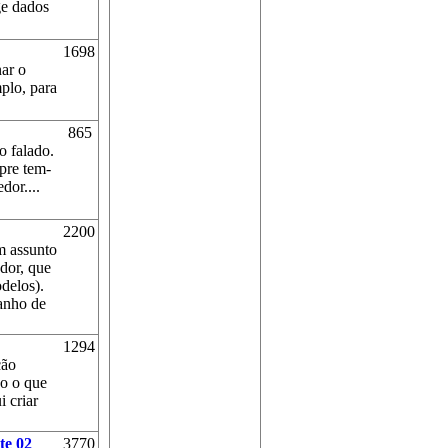
ege dados
1698
nar o
plo, para
865
o falado.
mpre tem-
dor....
2200
m assunto
dor, que
delos).
anho de
1294
ção
do o que
 criar
te 02
3770