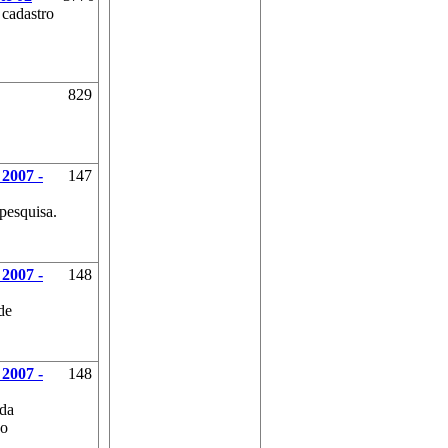
 cadastro
829
2007 -
147
 pesquisa.
2007 -
148
de
2007 -
148
 da
do