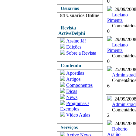
0
Usuários
29/09/200
Luciano
84 Usuários Online
Pimenta
Comentários
Revista
0
ActiveDelphi
29/09/200
Assine Já!
Luciano
Edições
Pimenta
Sobre a Revista
Comentários
0
Conteúdo
25/09/200
Apostilas
Administrad
Artigos
Comentários
Componentes
6
Dicas
News
24/09/200
Programas /
Administrad
Exemplos
Comentários
Vídeo Aulas
2
24/09/200
Serviços
Roberto
Araújo
Active News