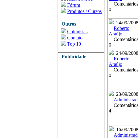
Comentários
Fórum
0
Produtos / Cursos
24/09/200
Outros
Roberto
Colunistas
Araújo
Contato
Comentários
Top 10
0
24/09/200
Publicidade
Roberto
Araújo
Comentários
0
23/09/200
Administrad
Comentários
4
16/09/200
Administrad