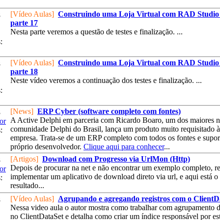
[Vídeo Aulas]
Construindo uma Loja Virtual com RAD Studio 
8
parte 17
Nesta parte veremos a questão de testes e finalização. ...
:
[Vídeo Aulas]
Construindo uma Loja Virtual com RAD Studio 
8
parte 18
Neste vídeo veremos a continuação dos testes e finalização. ...
:
[News]
ERP Cyber (software completo com fontes)
8
A Active Delphi em parceria com Ricardo Boaro, um dos maiores 
or
comunidade Delphi do Brasil, lança um produto muito requisitado à
:
empresa. Trata-se de um ERP completo com todos os fontes e supor
próprio desenvolvedor.
Clique aqui para conhecer
...
[Artigos]
Download com Progresso via UrlMon (Http)
8
Depois de procurar na net e não encontrar um exemplo completo, re
or
implementar um aplicativo de download direto via url, e aqui está o
:
resultado...
[Vídeo Aulas]
Agrupando e agregando registros com o ClientD
8
Nessa video aula o autor mostra como trabalhar com agrupamento 
no ClientDataSet e detalha como criar um índice responsável por es