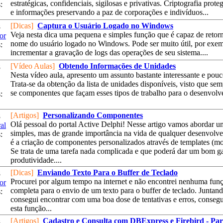
estratégicas, confidenciais, sigilosas e privativas. Criptografia prot
:
e informações preservando a paz de corporações e indivíduos...
[Dicas]
Captura o Usuário Logado no Windows
8
Veja nesta dica uma pequena e simples função que é capaz de retor
or
nome do usuário logado no Windows. Pode ser muito útil, por exem
:
incrementar a gravação de logs das operações de seu sistema....
[Vídeo Aulas]
Obtendo Informações de Unidades
8
Nesta vídeo aula, apresento um assunto bastante interessante e pouc
Trata-se da obtenção da lista de unidades disponíveis, visto que se
se componentes que façam esses tipos de trabalho para o desenvolve
:
[Artigos]
Personalizando Componentes
8
Olá pessoal do portal Active Delphi! Nesse artigo vamos abordar u
al
simples, mas de grande importância na vida de qualquer desenvolve
:
é a criação de componentes personalizados através de templates (mo
Se trata de uma tarefa nada complicada e que poderá dar um bom g
produtividade....
[Dicas]
Enviando Texto Para o Buffer de Teclado
8
Procurei por algum tempo na internet e não encontrei nenhuma fun
or
completa para o envio de um texto para o buffer de teclado. Juntan
:
consegui encontrar com uma boa dose de tentativas e erros, consegui
esta função...
[Artigos]
Cadastro e Consulta com DBExpress e Firebird - Par
8