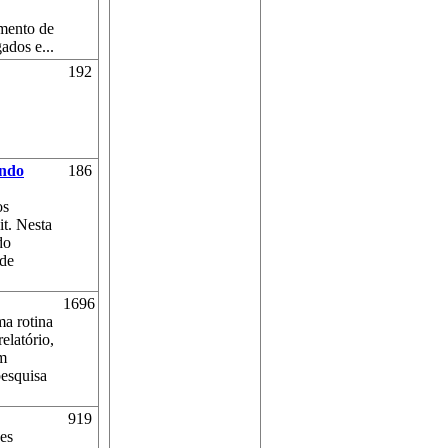
amento de
ados e...
192
ando
186
os
it. Nesta
do
 de
1696
ma rotina
elatório,
em
pesquisa
919
ões