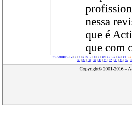
profission
nessa revi
que é Act
que com o
<< Anterior
1
|
2
|
3
|
4
|
5
|
6
|
7
|
8
|
9
|
10
|
11
|
12
|
13
|
14
|
15
36
|
37
|
38
|
39
|
40
|
41
|
42
|
43
|
44
|
45
|
4
Copyright© 2001-2016 – Act