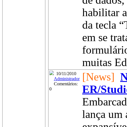
de dados, 
habilitar 
da tecla 
em se tra
formulári
muitas Edi
[News]
N
10/11/2010
Administrador
Comentários:
ER/Stud
0
Embarcad
lança um 
expansíve