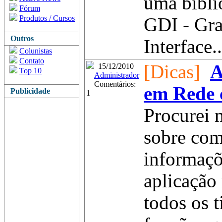
uma bibli
Fórum
Produtos / Cursos
GDI - Gra
Outros
Interface..
Colunistas
Contato
[Dicas]
A
15/12/2010
Top 10
Administrador
Comentários:
em Rede 
Publicidade
1
Procurei 
sobre com
informaçõ
aplicação 
todos os 