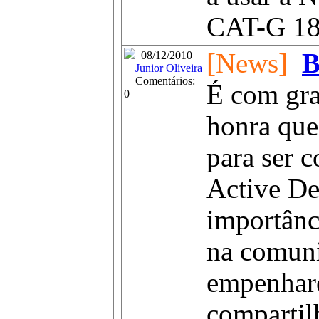
CAT-G 18
[News]
B
08/12/2010
Junior Oliveira
Comentários:
É com gra
0
honra que
para ser c
Active De
importânc
na comun
empenhar
compartil