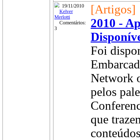
[Artigos]
19/11/2010
Kelver
Merlotti
2010 - Ap
Comentários:
3
Disponíve
Foi dispo
Embarcad
Network o
pelos pal
Conferenc
que traze
conteúdos