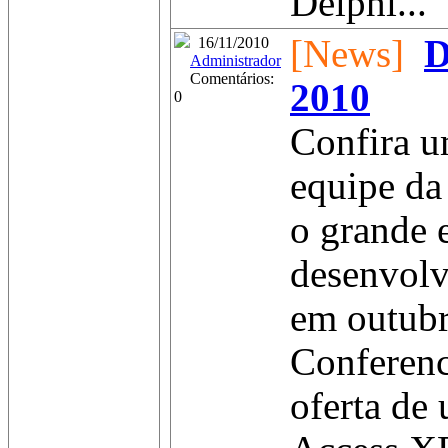
Delphi...
[News]
D
16/11/2010
Administrador
Comentários:
2010
0
Confira u
equipe da
o grande 
desenvolv
em outubr
Conferenc
oferta de 