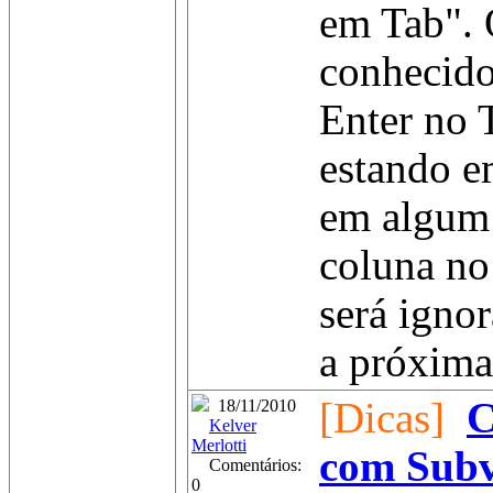
em Tab". 
conhecido
Enter no 
estando e
em algum
coluna no 
será ignor
a próxima 
[Dicas]
C
18/11/2010
Kelver
Merlotti
com Subv
Comentários:
0