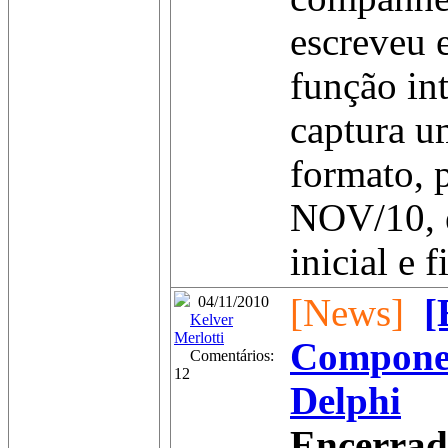
escreveu 
função int
captura u
formato, 
NOV/10, e
inicial e f
[News]
04/11/2010
Kelver
Merlotti
Componen
Comentários:
12
Delphi
Encerrad