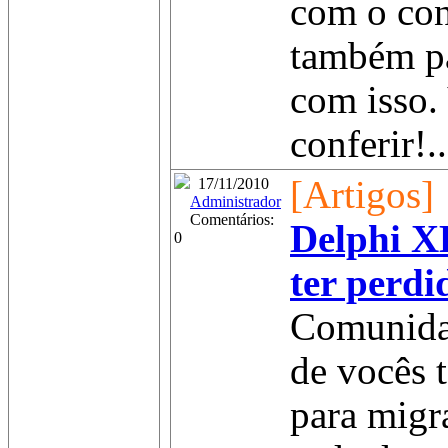
com o con
também pa
com isso.
conferir!..
[Artigos]
17/11/2010
Administrador
Comentários:
Delphi X
0
ter perdi
Comunida
de vocês 
para migr