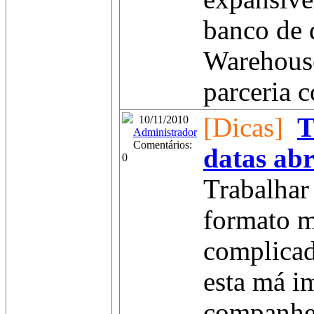
banco de 
Warehouse
parceria c
[Dicas]
T
10/11/2010
Administrador
Comentários:
datas ab
0
Trabalhar
formato m
complicad
esta má i
companhe