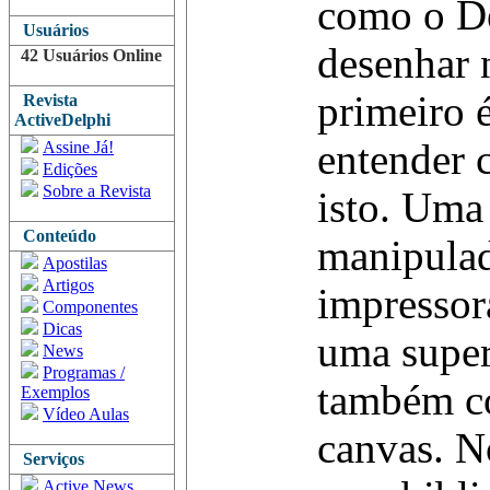
como o De
Usuários
desenhar 
42 Usuários Online
primeiro 
Revista
ActiveDelphi
entender
Assine Já!
Edições
Sobre a Revista
isto. Uma 
Conteúdo
manipulad
Apostilas
Artigos
impressor
Componentes
Dicas
uma super
News
Programas /
também c
Exemplos
Vídeo Aulas
canvas. N
Serviços
Active News