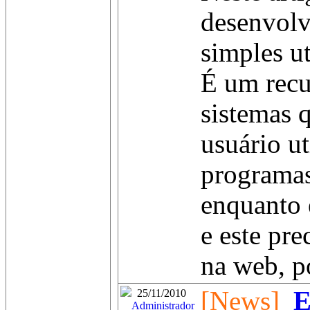
desenvol
simples ut
É um recu
sistemas 
usuário ut
programa
enquanto 
e este pre
na web, p
[News]
E
25/11/2010
Administrador