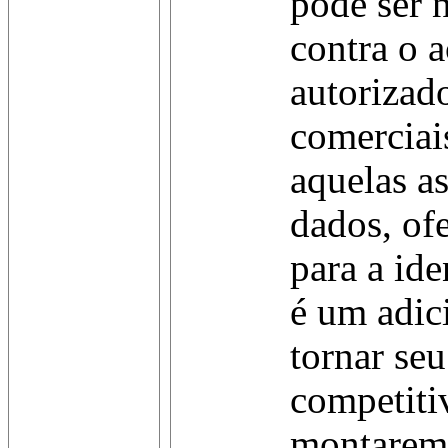
pode ser n
contra o 
autorizad
comerciai
aquelas a
dados, of
para a ide
é um adic
tornar se
competitiv
montaremo