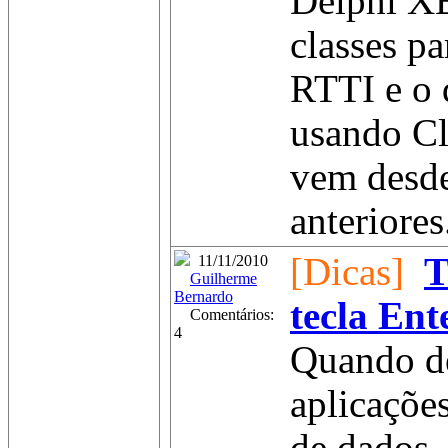
Delphi X
classes pa
RTTI e o 
usando Cl
vem desde
anteriores.
[Dicas]
T
11/11/2010
Guilherme
Bernardo
tecla Ent
Comentários:
4
Quando d
aplicaçõe