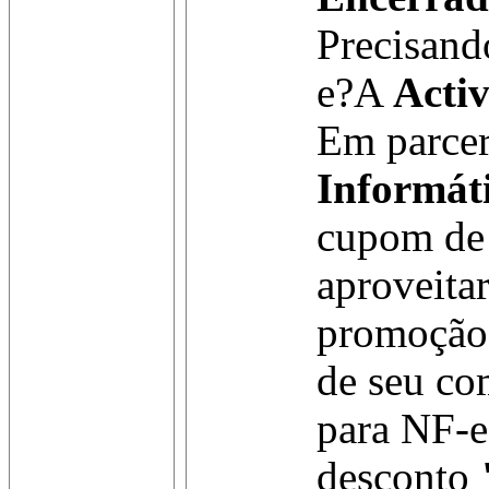
Precisand
e?A
Activ
Em parce
Informát
cupom de 
aproveita
promoção 
de seu co
para NF-
desconto