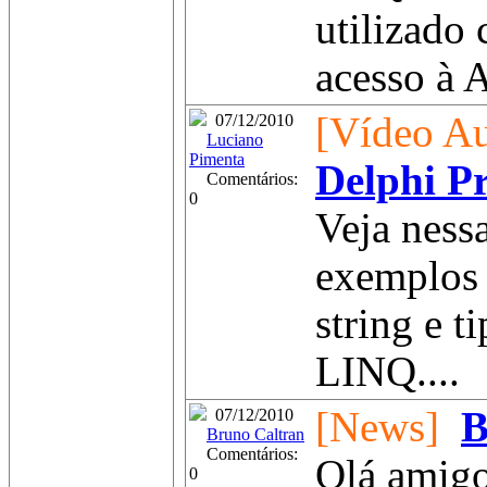
utilizado
acesso à A
[Vídeo Au
07/12/2010
Luciano
Pimenta
Delphi Pr
Comentários:
0
Veja ness
exemplos 
string e t
LINQ....
[News]
B
07/12/2010
Bruno Caltran
Comentários:
Olá amigo
0