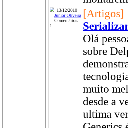
[Artigos]
13/12/2010
Junior Oliveira
Comentários:
Serializa
1
Olá pesso
sobre Del
demonstra
tecnologi
muito mel
desde a v
ultima ve
Generics 