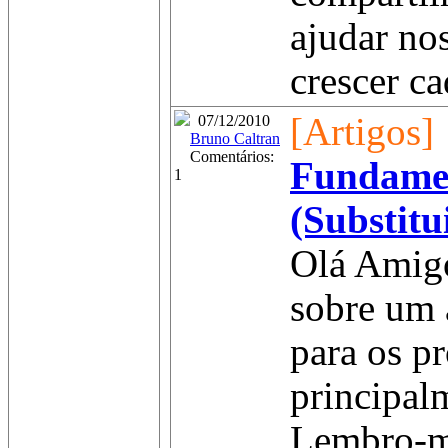
ajudar no
crescer ca
[Artigos]
07/12/2010
Bruno Caltran
Comentários:
Fundame
1
(Substitu
Olá Amigo
sobre um 
para os p
principalm
Lembro-m