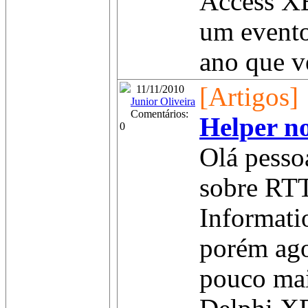
Access XE
um evento
ano que ve
[Artigos]
11/11/2010
Junior Oliveira
Comentários:
Helper n
0
Olá pesso
sobre RT
Informati
porém ago
pouco mai