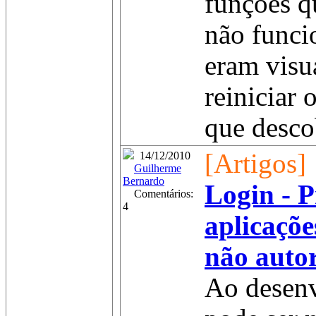
funções q
não funci
eram visu
reiniciar 
que descob
[Artigos]
14/12/2010
Guilherme
Bernardo
Login - 
Comentários:
4
aplicaçõe
não auto
Ao desenv