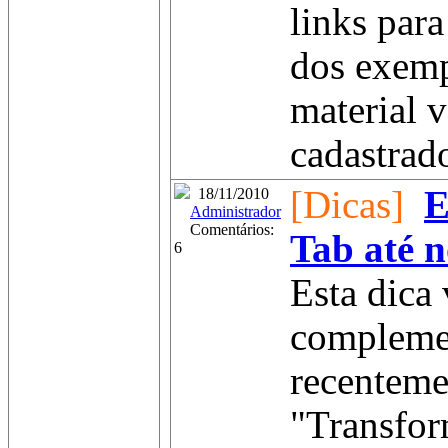
links par
dos exemp
material v
cadastrad
[Dicas]
E
18/11/2010
Administrador
Comentários:
Tab até 
6
Esta dica
complemen
recenteme
"Transfor