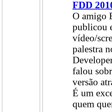
FDD 201
O amigo E
publicou 
vídeo/scr
palestra n
Develope
falou sobr
versão at
É um exce
quem quer