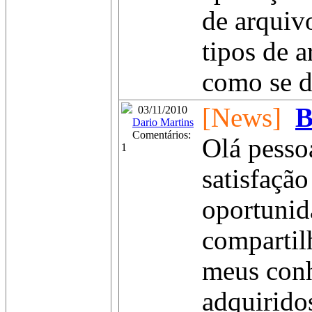
de arquivo
tipos de 
como se dá
[News]
B
03/11/2010
Dario Martins
Comentários:
Olá pesso
1
satisfação
oportunid
compartil
meus con
adquirido