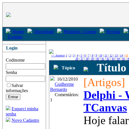
Home
Download
Produtos / Cursos
Revista
Contato
Login
<< Anterior
1
|
2
|
3
|
4
|
5
|
6
|
7
|
8
|
9
|
10
|
11
|
12
|
13
|
14
|
15
36
|
37
|
38
|
39
|
40
|
41
|
42
|
43
|
44
|
45
|
4
Codinome
Título
Tópico
Senha
[Artigos]
16/12/2010
Guilherme
Salvar
Bernardo
informações
Delphi -
Comentários:
1
TCanvas
Esqueci minha
senha
Hoje fala
Novo Cadastro