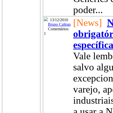
poder...
[News]
N
13/12/2010
Bruno Caltran
Comentários:
obrigatór
1
específic
Vale lembr
salvo alg
excepcion
varejo, ap
industria
a usar a 