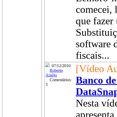
comecei, 
que fazer
Substitui
software 
fiscais...
[Vídeo Au
07/12/2010
Roberto
Araújo
Banco de
Comentários:
3
DataSna
Nesta víd
apresenta