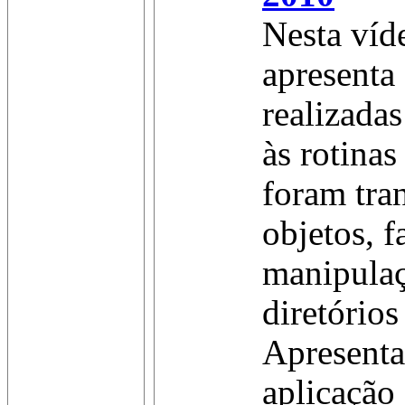
Nesta víd
apresenta
realizadas
às rotinas
foram tra
objetos, f
manipulaç
diretórios
Apresent
aplicação