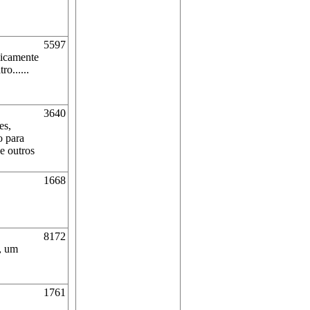
5597
micamente
o......
3640
es,
o para
e outros
1668
8172
a, um
1761