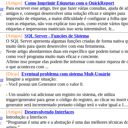
[Artigos]
Como Imprimir Etiquetas com o QuickReport
5
Para escrever esse artigo, tive que fazer várias consultas, ajuda de a
or
amigos e, consegui desenvolver uma solução eficaz e simples para
:
impressão de etiquetas, a maior dificuldade é configurar a folha qu
com as etiquetas, não vou explicar isso pois, como existe vários tip
etiquetas e impressoras matriciais isso seria interminável. Ir...
[Artigos]
SQL Server - Funções de Sistema
5
O SQL Server apresenta algumas funções criadas de forma nativa q
muito úteis para quem desenvolve com esta ferramenta.
Neste artigo abordaremos duas em específico que podem tornar o 
:
como você programa muito mais eficaz e conciente.
Afirmo isso porque elas podem lhe informar com maior riqueza de 
o que aconteceu com ...
[Dicas]
Eventual problema com sistema Mult-Usuário
5
Imagine a seguinte situação:
or
- Você possui um Generator com o valor 0.
:
- Um usuário vai adicionar um registro no sistema, ele utiliza
trigger/generator para gerar o código do registro, ao clicar no insert 
generator será incrementado portanto código terá o valor igual a 1...
[Artigos]
Desenvolvendo Interfaces
5
Introdução a Interfaces
to
“Programar é uma arte e a abstração é uma das melhores técnicas d
:
artista.”