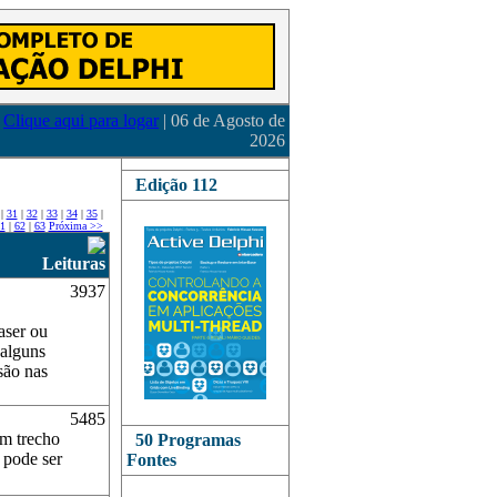
Clique aqui para logar
| 06 de Agosto de
2026
Edição 112
|
31
|
32
|
33
|
34
|
35
|
1
|
62
|
63
Próxima >>
Leituras
3937
aser ou
 alguns
são nas
5485
um trecho
50 Programas
 pode ser
Fontes