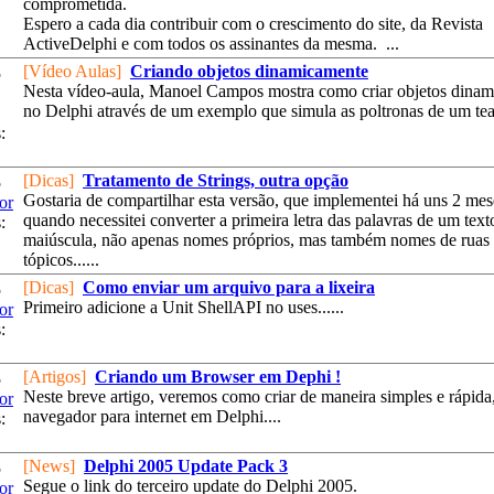
comprometida.
Espero a cada dia contribuir com o crescimento do site, da Revista
ActiveDelphi e com todos os assinantes da mesma. ...
[Vídeo Aulas]
Criando objetos dinamicamente
5
Nesta vídeo-aula, Manoel Campos mostra como criar objetos dina
no Delphi através de um exemplo que simula as poltronas de um teatr
:
[Dicas]
Tratamento de Strings, outra opção
5
Gostaria de compartilhar esta versão, que implementei há uns 2 mes
or
quando necessitei converter a primeira letra das palavras de um text
:
maiúscula, não apenas nomes próprios, mas também nomes de ruas 
tópicos......
[Dicas]
Como enviar um arquivo para a lixeira
5
Primeiro adicione a Unit ShellAPI no uses......
or
:
[Artigos]
Criando um Browser em Dephi !
5
Neste breve artigo, veremos como criar de maneira simples e rápid
or
navegador para internet em Delphi....
:
[News]
Delphi 2005 Update Pack 3
5
Segue o link do terceiro update do Delphi 2005.
or