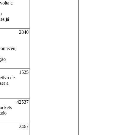
volta a
u
es já
2840
conteceu,
ção
1525
etivo de
zer a
42537
sockets
rado
2467