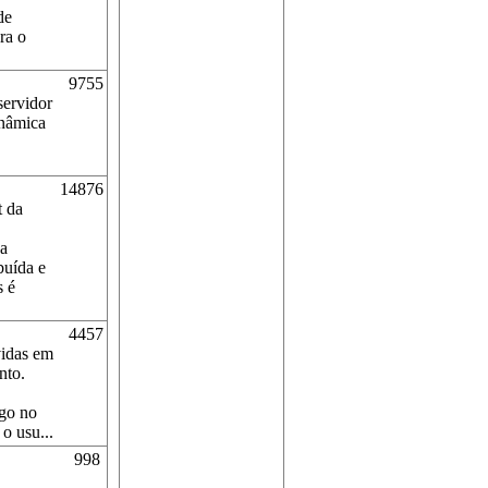
de
ra o
9755
servidor
inâmica
14876
t da
 a
buída e
s é
4457
vidas em
nto.
igo no
o usu...
998