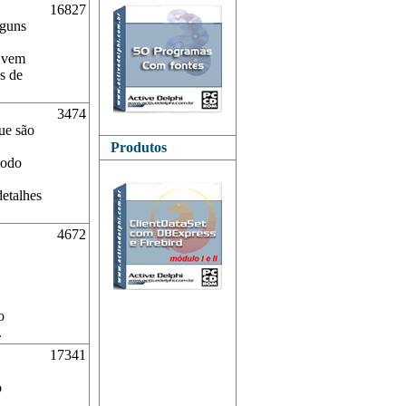
16827
lguns
e vem
os de
3474
ue são
Produtos
modo
detalhes
4672
o
.
17341
o