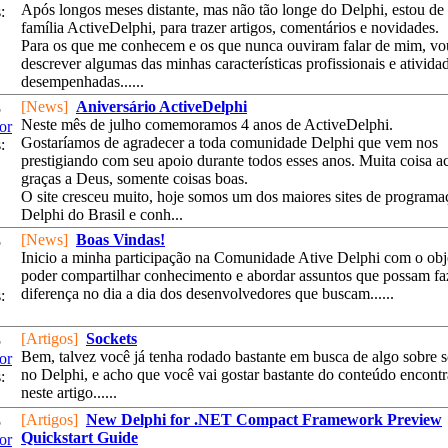
Após longos meses distante, mas não tão longe do Delphi, estou de 
:
família ActiveDelphi, para trazer artigos, comentários e novidades.
Para os que me conhecem e os que nunca ouviram falar de mim, vo
descrever algumas das minhas características profissionais e atividad
desempenhadas......
[News]
Aniversário ActiveDelphi
5
Neste mês de julho comemoramos 4 anos de ActiveDelphi.
or
Gostaríamos de agradecer a toda comunidade Delphi que vem nos
:
prestigiando com seu apoio durante todos esses anos. Muita coisa a
graças a Deus, somente coisas boas.
O site cresceu muito, hoje somos um dos maiores sites de programa
Delphi do Brasil e conh...
[News]
Boas Vindas!
5
Inicio a minha participação na Comunidade Ative Delphi com o obj
poder compartilhar conhecimento e abordar assuntos que possam fa
diferença no dia a dia dos desenvolvedores que buscam......
:
[Artigos]
Sockets
5
Bem, talvez você já tenha rodado bastante em busca de algo sobre 
or
no Delphi, e acho que você vai gostar bastante do conteúdo encont
:
neste artigo......
[Artigos]
New Delphi for .NET Compact Framework Preview
5
Quickstart Guide
or