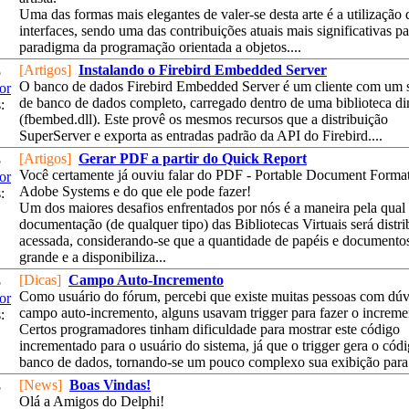
Uma das formas mais elegantes de valer-se desta arte é a utilização 
interfaces, sendo uma das contribuições atuais mais significativas pa
paradigma da programação orientada a objetos....
[Artigos]
Instalando o Firebird Embedded Server
5
O banco de dados Firebird Embedded Server é um cliente com um 
or
de banco de dados completo, carregado dentro de uma biblioteca d
:
(fbembed.dll). Este provê os mesmos recursos que a distribuição
SuperServer e exporta as entradas padrão da API do Firebird....
[Artigos]
Gerar PDF a partir do Quick Report
5
Você certamente já ouviu falar do PDF - Portable Document Forma
or
Adobe Systems e do que ele pode fazer!
:
Um dos maiores desafios enfrentados por nós é a maneira pela qual
documentação (de qualquer tipo) das Bibliotecas Virtuais será distri
acessada, considerando-se que a quantidade de papéis e documento
grande e a disponibiliza...
[Dicas]
Campo Auto-Incremento
5
Como usuário do fórum, percebi que existe muitas pessoas com dú
or
campo auto-incremento, alguns usavam trigger para fazer o increme
:
Certos programadores tinham dificuldade para mostrar este código
incrementado para o usuário do sistema, já que o trigger gera o cód
banco de dados, tornando-se um pouco complexo sua exibição para 
[News]
Boas Vindas!
5
Olá a Amigos do Delphi!