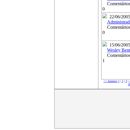
Comentários
0
22/06/200
Administrad
Comentários
0
15/06/200
Wesley Ben
Comentários
1
<< Anterior
1
|
2
|
3
|
3