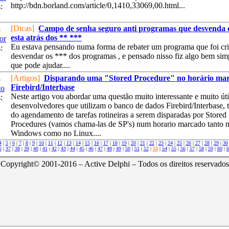
http://bdn.borland.com/article/0,1410,33069,00.html...
:
[Dicas]
Campo de senha seguro anti programas que desvenda 
5
esta atrás dos ** ***
or
Eu estava pensando numa forma de rebater um programa que foi cr
:
desvendar os *** dos programas , e pensado nisso fiz algo bem sim
que pode ajudar....
[Artigos]
Disparando uma "Stored Procedure" no horário ma
5
Firebird/Interbase
to
Neste artigo vou abordar uma questão muito interessante e muito úti
:
desenvolvedores que utilizam o banco de dados Firebird/Interbase, t
do agendamento de tarefas rotineiras a serem disparadas por Stored
Procedures (vamos chama-las de SP's) num horario marcado tanto 
Windows como no Linux....
4
|
5
|
6
|
7
|
8
|
9
|
10
|
11
|
12
|
13
|
14
|
15
|
16
|
17
|
18
|
19
|
20
|
21
|
22
|
23
|
24
|
25
|
26
|
27
|
28
|
29
|
30
6
|
37
|
38
|
39
|
40
|
41
|
42
|
43
|
44
|
45
|
46
|
47
|
48
|
49
|
50
|
51
|
52
|
53
|
54
|
55
|
56
|
57
|
58
|
59
|
60
|
6
Copyright© 2001-2016 – Active Delphi – Todos os direitos reservados