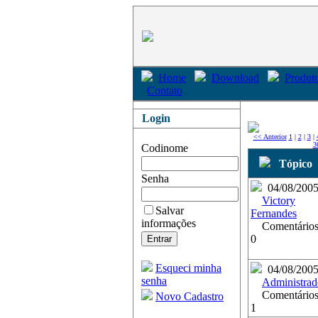
Home
Download
Produto
Contato
Login
<< Anterior
1
|
2
|
3
|
3
Codinome
Tópico
Senha
04/08/200
Victory
Salvar
Fernandes
informações
Comentários
0
Esqueci minha
04/08/200
senha
Administrad
Comentários
Novo Cadastro
1