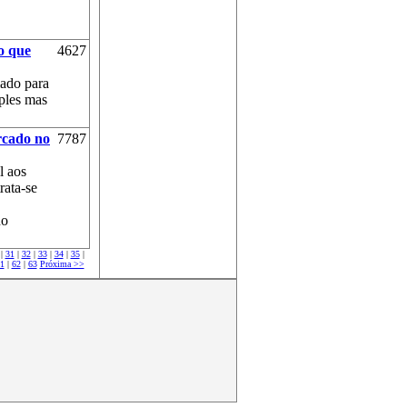
o que
4627
iado para
ples mas
rcado no
7787
l aos
rata-se
no
|
31
|
32
|
33
|
34
|
35
|
1
|
62
|
63
Próxima >>