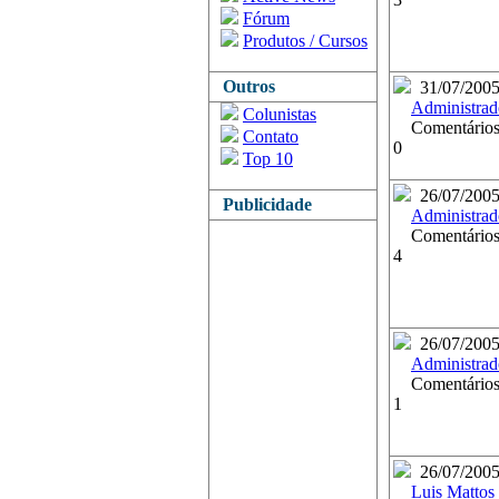
Fórum
Produtos / Cursos
Outros
31/07/200
Administrad
Colunistas
Comentários
Contato
0
Top 10
26/07/200
Publicidade
Administrad
Comentários
4
26/07/200
Administrad
Comentários
1
26/07/200
Luis Mattos