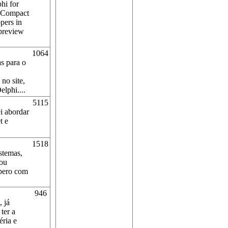
hi for
T Compact
opers in
preview
1064
s para o
no site,
lphi....
5115
ei abordar
t e
1518
stemas,
sou
spero com
946
 já
ter a
éria e