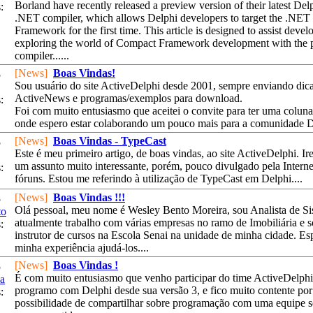
Borland have recently released a preview version of their latest Delp
:
.NET compiler, which allows Delphi developers to target the .NE
Framework for the first time. This article is designed to assist devel
exploring the world of Compact Framework development with the 
compiler......
[News]
Boas Vindas!
5
Sou usuário do site ActiveDelphi desde 2001, sempre enviando dica
ActiveNews e programas/exemplos para download.
:
Foi com muito entusiasmo que aceitei o convite para ter uma coluna 
onde espero estar colaborando um pouco mais para a comunidade De
[News]
Boas Vindas - TypeCast
5
Este é meu primeiro artigo, de boas vindas, ao site ActiveDelphi. Ir
um assunto muito interessante, porém, pouco divulgado pela Interne
:
fóruns. Estou me referindo à utilização de TypeCast em Delphi....
[News]
Boas Vindas !!!
5
Olá pessoal, meu nome é Wesley Bento Moreira, sou Analista de Si
to
atualmente trabalho com várias empresas no ramo de Imobiliária e 
:
instrutor de cursos na Escola Senai na unidade de minha cidade. E
minha experiência ajudá-los....
[News]
Boas Vindas !
5
É com muito entusiasmo que venho participar do time ActiveDelphi,
a
programo com Delphi desde sua versão 3, e fico muito contente por 
:
possibilidade de compartilhar sobre programação com uma equipe s