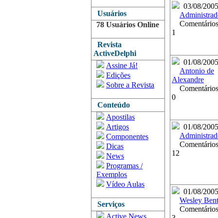
03/08/200
Usuários
Administrad
Comentários
78 Usuários Online
1
Revista
ActiveDelphi
01/08/200
Assine Já!
Antonio de
Edições
Alexandre
Sobre a Revista
Comentários
0
Conteúdo
Apostilas
Artigos
01/08/200
Administrad
Componentes
Comentários
Dicas
12
News
Programas /
Exemplos
Vídeo Aulas
01/08/200
Wesley Ben
Serviços
Comentários
Active News
3