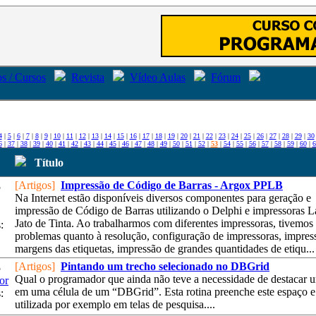
s / Cursos
Revista
Vídeo Aulas
Fórum
4
|
5
|
6
|
7
|
8
|
9
|
10
|
11
|
12
|
13
|
14
|
15
|
16
|
17
|
18
|
19
|
20
|
21
|
22
|
23
|
24
|
25
|
26
|
27
|
28
|
29
|
30
6
|
37
|
38
|
39
|
40
|
41
|
42
|
43
|
44
|
45
|
46
|
47
|
48
|
49
|
50
|
51
|
52
|
53
|
54
|
55
|
56
|
57
|
58
|
59
|
60
|
6
Título
[Artigos]
Impressão de Código de Barras - Argox PPLB
5
Na Internet estão disponíveis diversos componentes para geração e
impressão de Código de Barras utilizando o Delphi e impressoras L
Jato de Tinta. Ao trabalharmos com diferentes impressoras, tivemos
:
problemas quanto à resolução, configuração de impressoras, impres
margens das etiquetas, impressão de grandes quantidades de etiqu...
[Artigos]
Pintando um trecho selecionado no DBGrid
5
Qual o programador que ainda não teve a necessidade de destacar 
or
em uma célula de um “DBGrid”. Esta rotina preenche este espaço e
:
utilizada por exemplo em telas de pesquisa....