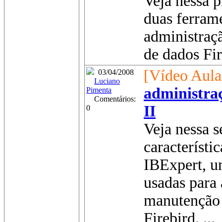
Veja nessa p
duas ferram
administraç
de dados Fire
[Vídeo Aula
03/04/2008
Luciano
administraç
Pimenta
Comentários:
II
0
Veja nessa s
característi
IBExpert, u
usadas para
manutenção 
Firebird. ...