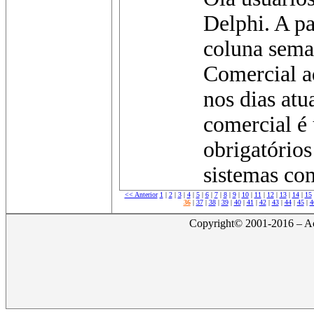
Delphi. A pa
coluna sema
Comercial aq
nos dias atu
comercial é 
obrigatórios
sistemas com
<< Anterior
1
|
2
|
3
|
4
|
5
|
6
|
7
|
8
|
9
|
10
|
11
|
12
|
13
|
14
|
15
36
|
37
|
38
|
39
|
40
|
41
|
42
|
43
|
44
|
45
|
4
Copyright© 2001-2016 – Act