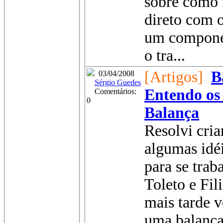
sobre como 
direto com 
um componen
o tra...
[Artigos]
B
03/04/2008
Sérgio Guedes
Entendo os
Comentários:
0
Balança
Resolvi cria
algumas idéi
para se trab
Toleto e Fil
mais tarde v
uma balança 