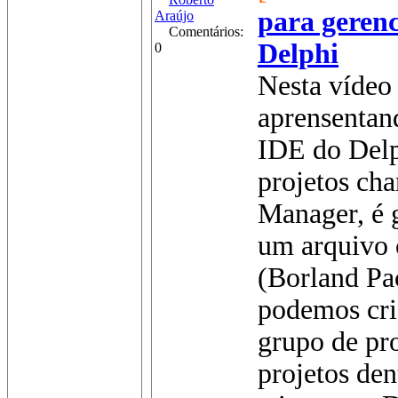
para gerenc
Araújo
Comentários:
Delphi
0
Nesta vídeo 
aprensentand
IDE do Delp
projetos ch
Manager, é 
um arquivo 
(Borland Pa
podemos cri
grupo de pro
projetos den