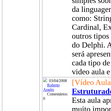
simples sobr
da linguagem
como: Strin
Cardinal, E
outros tipo
do Delphi. A
será apresen
cada tipo de
video aula e 
[Vídeo Aula
03/04/2008
Roberto
Estruturad
Araújo
Comentários:
Esta aula a
0
muito impor