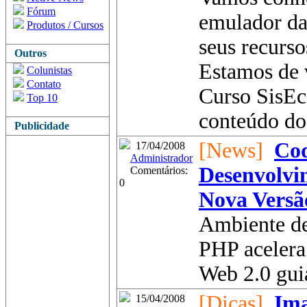
Fórum
emulador da
Produtos / Cursos
seus recurso
Outros
Estamos de 
Colunistas
Contato
Curso SisEcf
Top 10
conteúdo do
Publicidade
[News]
Cod
17/04/2008
Administrador
Desenvolvi
Comentários:
0
Nova Versã
Ambiente de
PHP acelera 
Web 2.0 guia
[Dicas]
Im
15/04/2008