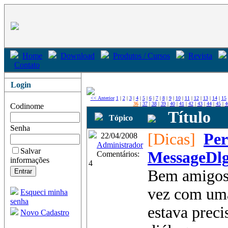
Home
Download
Produtos / Cursos
Revista
Contato
Login
<< Anterior
1
|
2
|
3
|
4
|
5
|
6
|
7
|
8
|
9
|
10
|
11
|
12
|
13
|
14
|
15
36
|
37
|
38
|
39
|
40
|
41
|
42
|
43
|
44
|
45
|
4
Codinome
Título
Tópico
Senha
[Dicas]
Per
22/04/2008
Administrador
Salvar
MessageDl
Comentários:
informações
4
Bem amigos,
vez com uma
Esqueci minha
senha
estava prec
Novo Cadastro