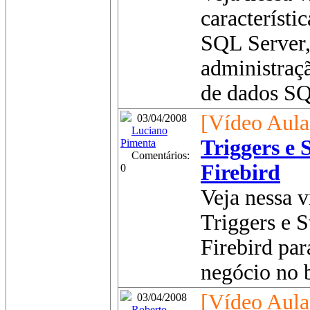
característi
SQL Server,
administraç
de dados SQL
[Vídeo Aula
03/04/2008
Luciano
Triggers e 
Pimenta
Comentários:
Firebird
0
Veja nessa v
Triggers e 
Firebird par
negócio no b
[Vídeo Aula
03/04/2008
Roberto