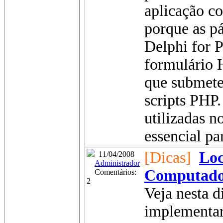
aplicação c
porque as p
Delphi for
formulário 
que submete 
scripts PHP.
utilizadas 
essencial par
[Dicas]
Loc
11/04/2008
Administrador
Computado
Comentários:
2
Veja nesta 
implementa