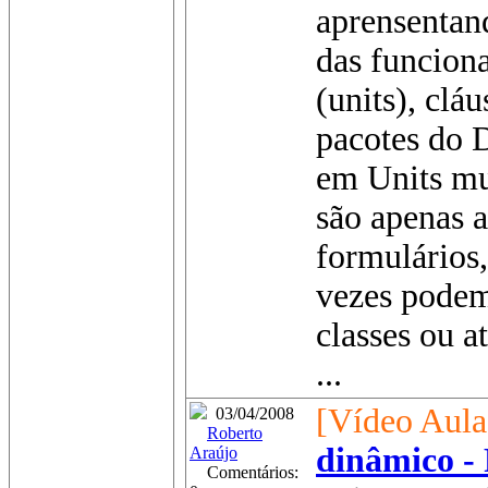
aprensentan
das funcion
(units), clá
pacotes do 
em Units mu
são apenas 
formulários
vezes podem
classes ou a
...
[Vídeo Aula
03/04/2008
Roberto
dinâmico - 
Araújo
Comentários: