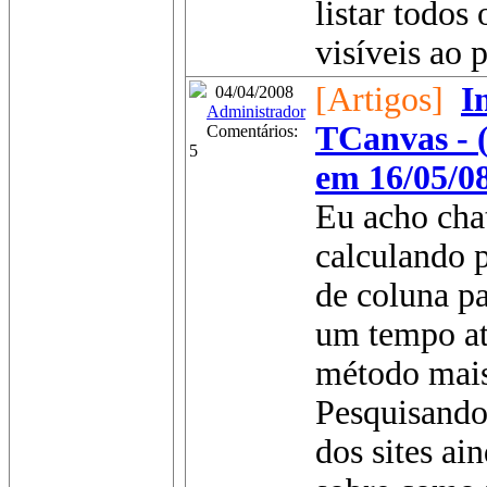
listar todos
visíveis ao 
[Artigos]
I
04/04/2008
Administrador
TCanvas - 
Comentários:
5
em 16/05/0
Eu acho chat
calculando p
de coluna pa
um tempo at
método mais 
Pesquisando
dos sites ai