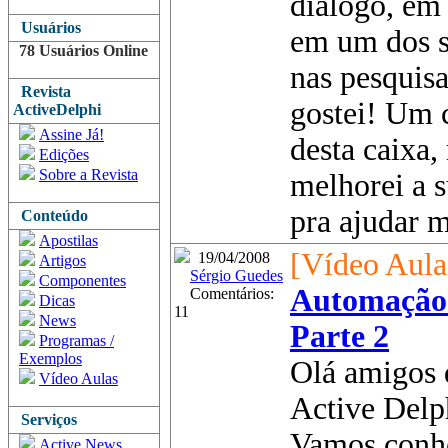
diálogo, em 
Usuários
em um dos s
78 Usuários Online
nas pesquisa
Revista
gostei! Um c
ActiveDelphi
Assine Já!
desta caixa,
Edições
Sobre a Revista
melhorei a s
pra ajudar m
Conteúdo
Apostilas
[Vídeo Aula
19/04/2008
Artigos
Sérgio Guedes
Componentes
Automação 
Comentários:
Dicas
11
News
Parte 2
Programas /
Exemplos
Olá amigos 
Vídeo Aulas
Active Delp
Serviços
Vamos conhe
Active News