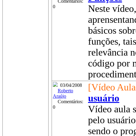
Comentários:
Neste vídeo,
0
aprensentan
básicos sob
funções, tai
relevância n
código por 
procedimento
[Vídeo Aula
03/04/2008
Roberto
usuário
Araújo
Comentários:
Vídeo aula s
0
pelo usuári
sendo o pro