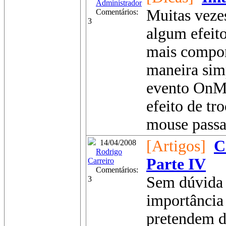
Administrador
Muitas veze
Comentários:
3
algum efeit
mais compon
maneira simp
evento OnM
efeito de t
mouse passa
[Artigos]
C
14/04/2008
Rodrigo
Parte IV
Carreiro
Comentários:
Sem dúvida e
3
importância
pretendem 