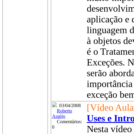
desenvolvim
aplicação e
linguagem d
à objetos d
é o Tratame
Exceções. Ne
serão aborda
importância
exceção bem 
[Vídeo Aula
03/04/2008
Roberto
Uses e Intr
Araújo
Comentários:
Nesta vídeo 
0