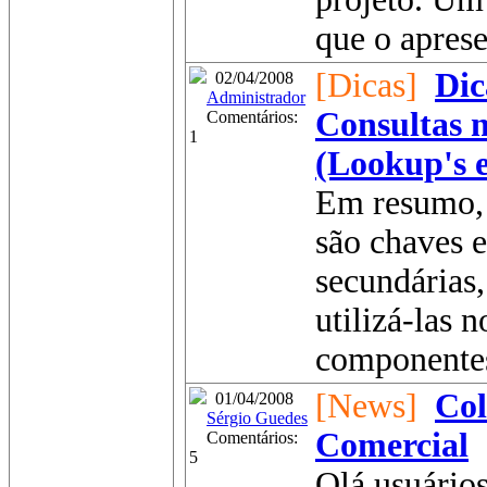
que o aprese
[Dicas]
Dic
02/04/2008
Administrador
Consultas 
Comentários:
1
(Lookup's 
Em resumo, 
são chaves e
secundárias,
utilizá-las n
componentes
[News]
Co
01/04/2008
Sérgio Guedes
Comercial
Comentários:
5
Olá usuários