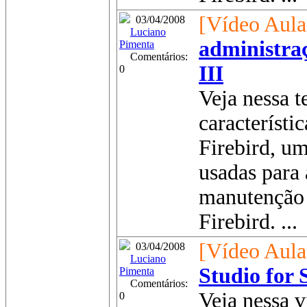
[Vídeo Aula
03/04/2008
Luciano
administraç
Pimenta
Comentários:
III
0
Veja nessa t
característi
Firebird, u
usadas para
manutenção 
Firebird. ...
[Vídeo Aula
03/04/2008
Luciano
Studio for
Pimenta
Comentários:
Veja nessa v
0