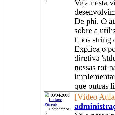
Veja nesta v
0
desenvolvi
Delphi. O au
sobre a util
tipos string
Explica o po
diretiva 'std
nossas rotin
implementar 
que outras l
[Vídeo Aula
03/04/2008
Luciano
administraç
Pimenta
Comentários:
0