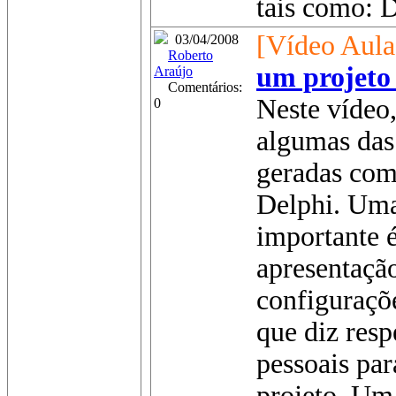
tais como: D
[Vídeo Aula
03/04/2008
Roberto
um projeto
Araújo
Comentários:
Neste vídeo,
0
algumas das
geradas com
Delphi. Uma 
importante é
apresentaçã
configuraçõ
que diz resp
pessoais pa
projeto. Um