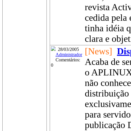
revista Acti
cedida pela 
tinha idéia 
clara e objeti
[News]
Dis
28/03/2005
Administrador
Acaba de se
Comentários:
0
o APLINUX 
não conhec
distribuiçã
exclusivame
para servid
publicação 