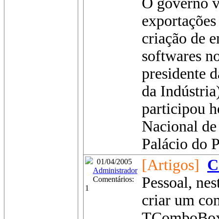
O governo v
exportações 
criação de 
softwares no
presidente 
da Indústri
participou 
Nacional de
Palácio do Pl
[Artigos]
C
01/04/2005
Administrador
Pessoal, ne
Comentários:
1
criar um co
TComboBox 