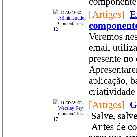
componentes 
[Artigos]
E
15/03/2005
Administrador
componente
Comentários:
12
Veremos nest
email utili
presente no 
Apresentare
aplicação, b
criatividade 
[Artigos]
G
10/03/2005
Wecsley Fey
Salve, salv
Comentários:
17
Antes de c