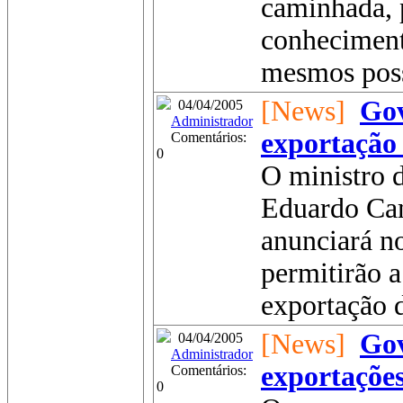
caminhada, 
conheciment
mesmos poss
[News]
Gov
04/04/2005
Administrador
exportação 
Comentários:
0
O ministro d
Eduardo Cam
anunciará n
permitirão a
exportação d
[News]
Gov
04/04/2005
Administrador
exportações
Comentários:
0