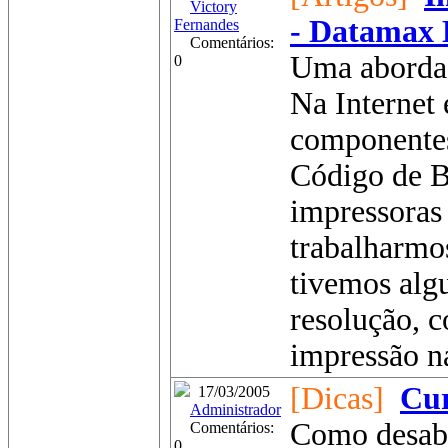
Victory
- Datamax
Fernandes
Comentários:
Uma aborda
0
Na Internet 
componentes
Código de Ba
impressoras 
trabalharmo
tivemos alg
resolução, c
impressão na
[Dicas]
Cur
17/03/2005
Administrador
Como desabil
Comentários:
0