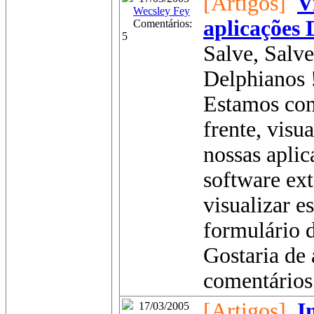
[Artigos]
V
Wecsley Fey
aplicações
Comentários:
5
Salve, Salve
Delphianos 
Estamos com
frente, vis
nossas aplic
software ext
visualizar 
formulário 
Gostaria de 
comentários 
[Artigos]
I
17/03/2005