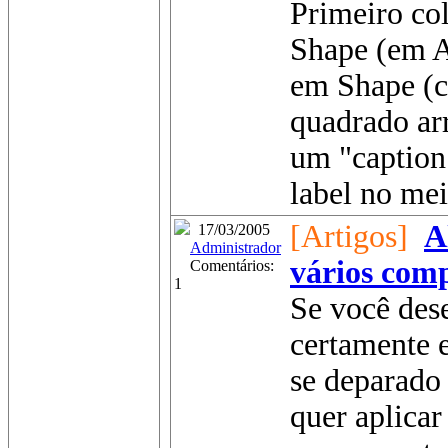
Primeiro c
Shape (em A
em Shape (cí
quadrado ar
um "caption
label no mei
[Artigos]
A
17/03/2005
Administrador
vários com
Comentários:
1
Se você des
certamente 
se deparado 
quer aplica