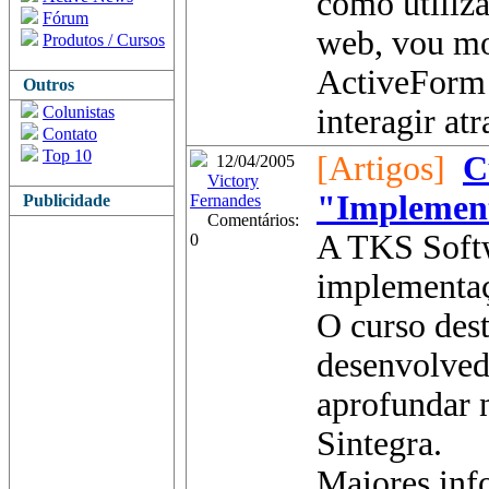
como utiliza
Fórum
web, vou mo
Produtos / Cursos
ActiveForm
Outros
Colunistas
interagir atr
Contato
Top 10
[Artigos]
C
12/04/2005
Victory
"Implement
Publicidade
Fernandes
Comentários:
A TKS Softw
0
implementaç
O curso des
desenvolved
aprofundar 
Sintegra.
Maiores inf