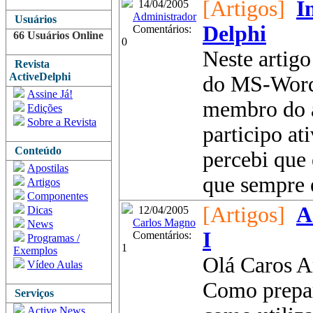
[Artigos]
I
14/04/2005
Administrador
Usuários
Delphi
Comentários:
66 Usuários Online
0
Neste artigo
Revista
ActiveDelphi
do MS-Word 
Assine Já!
membro do a
Edições
Sobre a Revista
participo at
Conteúdo
percebi que
Apostilas
que sempre e
Artigos
Componentes
[Artigos]
A
Dicas
12/04/2005
Carlos Magno
News
I
Comentários:
Programas /
1
Exemplos
Olá Caros A
Vídeo Aulas
Como prepar
Serviços
Active News