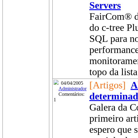
Servers
FairCom® do
do c-tree Pl
SQL para no
performance
monitoramen
topo da lista
[Artigos]
A
04/04/2005
Administrador
determina
Comentários:
1
Galera da C
primeiro art
espero que s