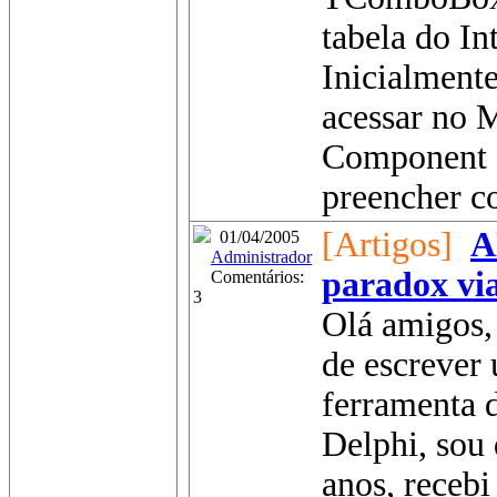
tabela do In
Inicialment
acessar no
Component e
preencher co
[Artigos]
A
01/04/2005
Administrador
paradox vi
Comentários:
3
Olá amigos, 
de escrever 
ferramenta 
Delphi, sou
anos, receb