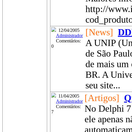
http://www.
cod_produto
[News]
DDD
12/04/2005
Administrador
A UNIP (Uni
Comentários:
0
de São Paulo
de mais um
BR. A Unive
seu site...
[Artigos]
Q
11/04/2005
Administrador
No Delphi 7
Comentários:
7
ele apenas n
automaticam