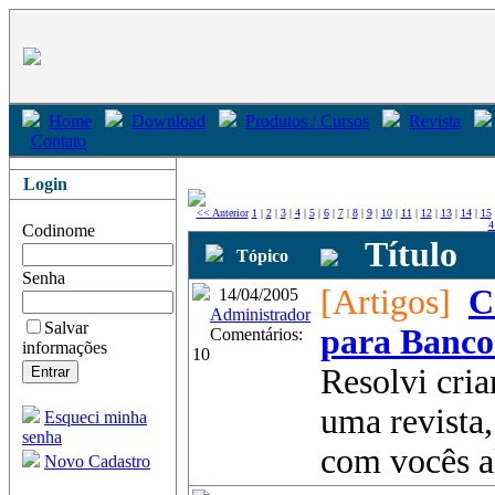
Home
Download
Produtos / Cursos
Revista
Contato
Login
<< Anterior
1
|
2
|
3
|
4
|
5
|
6
|
7
|
8
|
9
|
10
|
11
|
12
|
13
|
14
|
15
4
Codinome
Título
Tópico
Senha
[Artigos]
C
14/04/2005
Administrador
Salvar
para Banco
Comentários:
informações
10
Resolvi cria
uma revista
Esqueci minha
senha
com vocês a
Novo Cadastro