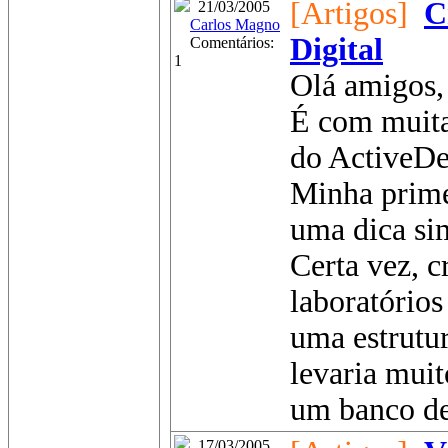
[Artigos]
C
21/03/2005
Carlos Magno
Digital
Comentários:
1
Olá amigos,
É com muita 
do ActiveDe
Minha prime
uma dica sim
Certa vez, 
laboratório
uma estrutur
levaria mui
um banco de
17/03/2005