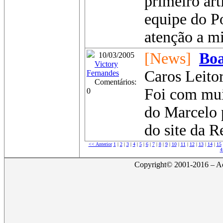
primeiro art
equipe do P
atenção a mi
[News]
Boa
10/03/2005
Victory
Caros Leitor
Fernandes
Comentários:
Foi com muit
0
do Marcelo 
do site da R
<< Anterior
1
|
2
|
3
|
4
|
5
|
6
|
7
|
8
|
9
|
10
|
11
|
12
|
13
|
14
|
15
4
Copyright© 2001-2016 – Act