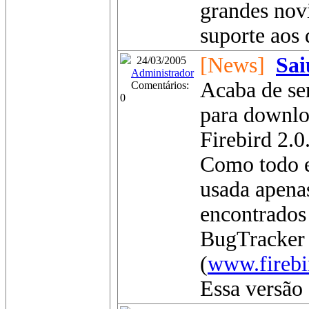
grandes novi
suporte aos 
[News]
Sai
24/03/2005
Administrador
Acaba de se
Comentários:
0
para downlo
Firebird 2.0
Como todo e
usada apenas
encontrados
BugTracker n
(
www.firebi
Essa versão 