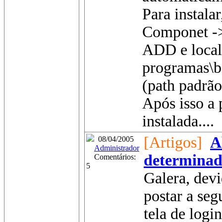
Para instala
Componet ->
ADD e locali
programas\bo
(path padrão
Após isso a 
instalada....
[Artigos]
A
08/04/2005
Administrador
determinad
Comentários:
5
Galera, devi
postar a seg
tela de log