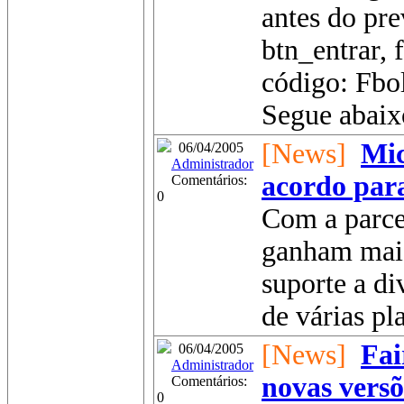
antes do pr
btn_entrar, 
código: Fbol
Segue abaix
[News]
Mic
06/04/2005
Administrador
acordo para
Comentários:
0
Com a parce
ganham mais
suporte a di
de várias pl
[News]
Fai
06/04/2005
Administrador
novas versõ
Comentários:
0