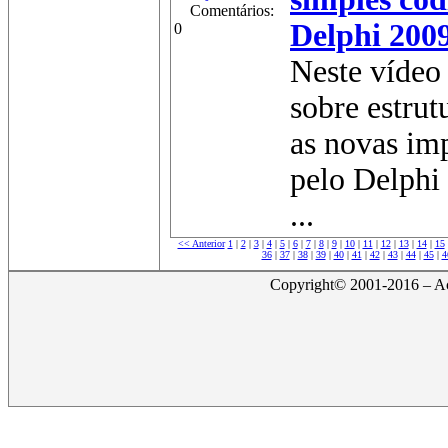
Comentários:
Delphi 200
0
Neste víde
sobre estrut
as novas im
pelo Delphi
...
<< Anterior
1
|
2
|
3
|
4
|
5
|
6
|
7
|
8
|
9
|
10
|
11
|
12
|
13
|
14
|
15
36
|
37
|
38
|
39
|
40
|
41
|
42
|
43
|
44
|
45
|
4
Copyright© 2001-2016 – Act