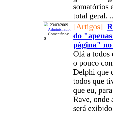
somatórios 
total geral. .
[Artigos]
R
23/03/2009
Administrador
do "apenas
Comentários:
0
página" no
Olá a todos
o pouco con
Delphi que 
todos que t
que eu, para
Rave, onde 
será exibido