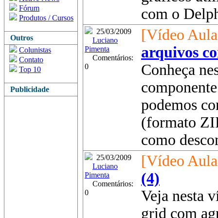
Fórum
com o Delphi
Produtos / Cursos
[Vídeo Aula
25/03/2009
Outros
Luciano
arquivos c
Pimenta
Colunistas
Comentários:
Contato
Conheça nes
0
Top 10
componente
Publicidade
podemos co
(formato ZI
como descom
[Vídeo Aula
25/03/2009
Luciano
(4)
Pimenta
Comentários:
Veja nesta 
0
grid com ag