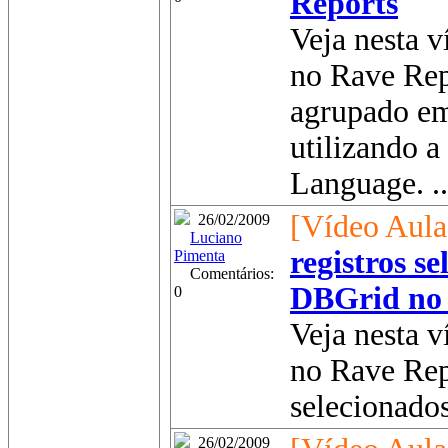
Reports
Veja nesta 
no Rave Rep
agrupado em
utilizando 
Language. ..
[Vídeo Aula
26/02/2009
Luciano
registros s
Pimenta
Comentários:
DBGrid no 
0
Veja nesta 
no Rave Repo
selecionado
26/02/2009