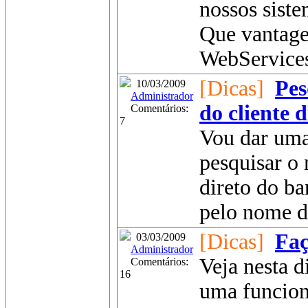
nossos sist
Que vantage
WebServices
[Dicas]
Pes
10/03/2009
Administrador
do cliente 
Comentários:
7
Vou dar uma
pesquisar o
direto do b
pelo nome da
[Dicas]
Faç
03/03/2009
Administrador
Veja nesta 
Comentários:
16
uma funcion