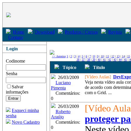
Home
Download
Produtos / Cursos
Revista
Contato
Login
<< Anterior
1
|
2
|
3
|
4
|
5
|
6
|
7
|
8
|
9
|
10
|
11
|
12
|
13
|
14
|
15
36
|
37
|
38
|
39
|
40
|
41
|
42
|
43
|
44
|
45
|
4
Codinome
Tópico
Título
Senha
[Vídeo Aulas]
DevExpre
26/03/2009
Veja nesta vídeo aula co
Luciano
Salvar
de acordo com determin
Pimenta
informações
com o Grid. ...
Comentários:
0
[Vídeo Aula
26/03/2009
Esqueci minha
Roberto
senha
proteger pa
Araújo
Novo Cadastro
Comentários:
Neste víde
0