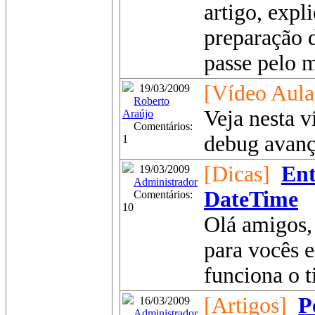
artigo, expl
preparação d
passe pelo
[Vídeo Aula
19/03/2009
Roberto
Veja nesta 
Araújo
Comentários:
debug avanç
1
[Dicas]
Ent
19/03/2009
Administrador
DateTime
Comentários:
10
Olá amigos, 
para vocês 
funciona o 
[Artigos]
P
16/03/2009
Administrador