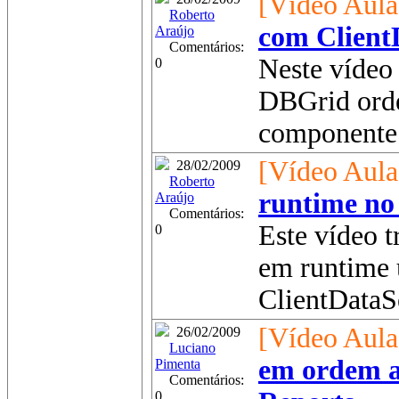
[Vídeo Aula
Roberto
com Client
Araújo
Comentários:
Neste vídeo
0
DBGrid orde
componente 
[Vídeo Aula
28/02/2009
Roberto
runtime no
Araújo
Comentários:
Este vídeo t
0
em runtime 
ClientDataSe
[Vídeo Aula
26/02/2009
Luciano
em ordem a
Pimenta
Comentários:
0