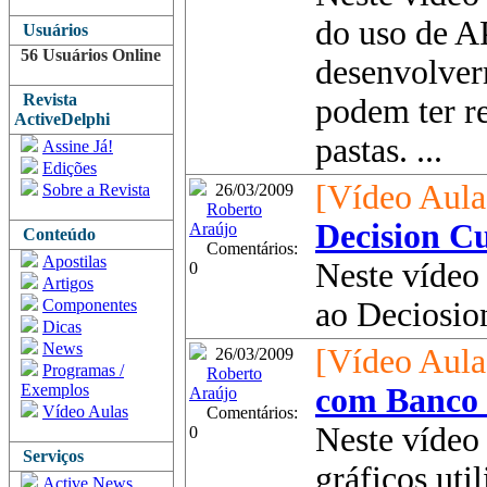
do uso de A
Usuários
56 Usuários Online
desenvolver
Revista
podem ter r
ActiveDelphi
pastas. ...
Assine Já!
Edições
[Vídeo Aula
Sobre a Revista
26/03/2009
Roberto
Decision C
Araújo
Conteúdo
Comentários:
Apostilas
Neste vídeo
0
Artigos
Componentes
ao Deciosion
Dicas
News
[Vídeo Aula
26/03/2009
Programas /
Roberto
Exemplos
com Banco 
Araújo
Vídeo Aulas
Comentários:
Neste vídeo
0
Serviços
gráficos uti
Active News