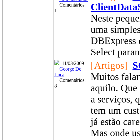
ClientData
Comentários:
1
Neste peque
uma simples
DBExpress e
Select param
[Artigos]
S
11/03/2009
George De
Muitos fala
Luca
Comentários:
aquilo. Que 
8
a serviços, 
tem um custo 
já estão care
Mas onde us