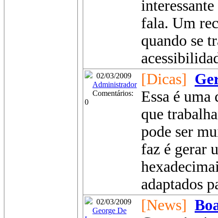
interessante
fala. Um rec
quando se t
acessibilidad
[Dicas]
Ger
02/03/2009
Administrador
Essa é uma d
Comentários:
0
que trabalh
pode ser mui
faz é gerar 
hexadecimai
adaptados pa
[News]
Boa
02/03/2009
George De