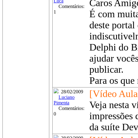
Caros Amigo
Luca
Comentários:
É com muita
1
deste portal
indiscutivel
Delphi do Br
ajudar vocês
publicar.
Para os que
[Vídeo Aula
28/02/2009
Luciano
Veja nesta v
Pimenta
Comentários:
impressões 
0
da suíte Dev