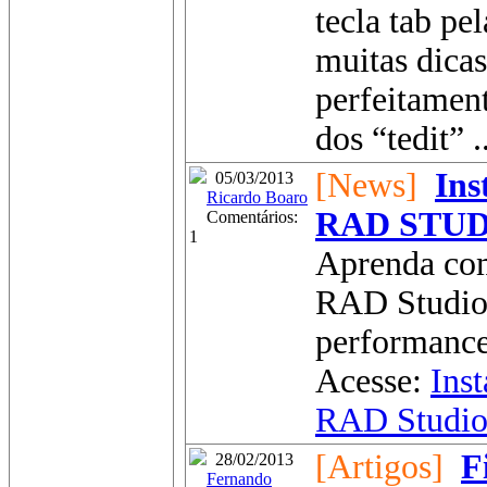
tecla tab pe
muitas dica
perfeitamen
dos “tedit” ..
[News]
Ins
05/03/2013
Ricardo Boaro
RAD STU
Comentários:
1
Aprenda com
RAD Studio 
performance 
Acesse:
Ins
RAD Studi
[Artigos]
F
28/02/2013
Fernando