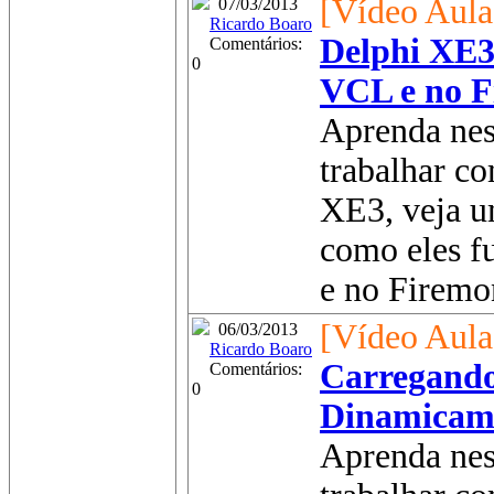
[Vídeo Aula
07/03/2013
Ricardo Boaro
Delphi XE3
Comentários:
0
VCL e no 
Aprenda nes
trabalhar c
XE3, veja u
como eles 
e no Firemon
[Vídeo Aula
06/03/2013
Ricardo Boaro
Carregando
Comentários:
0
Dinamicame
Aprenda nes