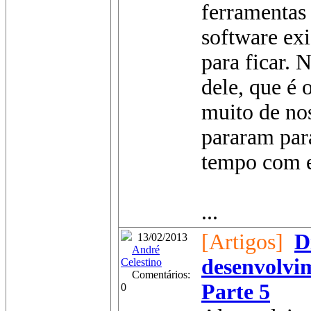
ferramentas
software exi
para ficar.
dele, que é 
muito de no
pararam par
tempo com e
...
[Artigos]
D
13/02/2013
André
desenvolvi
Celestino
Comentários:
Parte 5
0