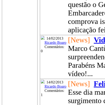
questão o G
Embarcader
comprova i
aplicação fe
[News]
Vid
14/02/2013
Ricardo Boaro
Marco Cant
Comentários:
0
surpreenden
Parabéns Ma
vídeo!...
[News]
Fel
14/02/2013
Ricardo Boaro
Esse dia ma
Comentários:
1
surgimento 