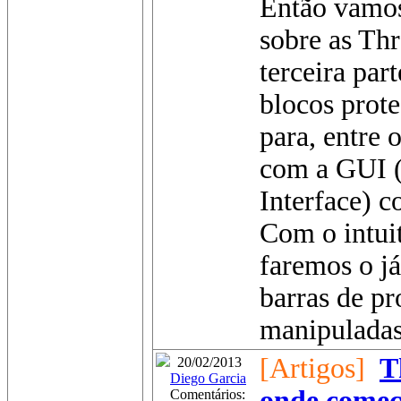
Então vamos
sobre as Th
terceira par
blocos prot
para, entre o
com a GUI (
Interface) 
Com o intuit
faremos o já
barras de p
manipuladas 
[Artigos]
T
20/02/2013
Diego Garcia
onde começa
Comentários: