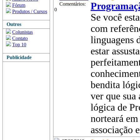
Programaçã
Comentários:
Fórum
0
Produtos / Cursos
Se você esta
Outros
com referên
Colunistas
linguagens 
Contato
Top 10
estar assust
Publicidade
perfeitament
conhecimento
bendita lóg
ver que sua 
lógica de P
norteará em 
associação en