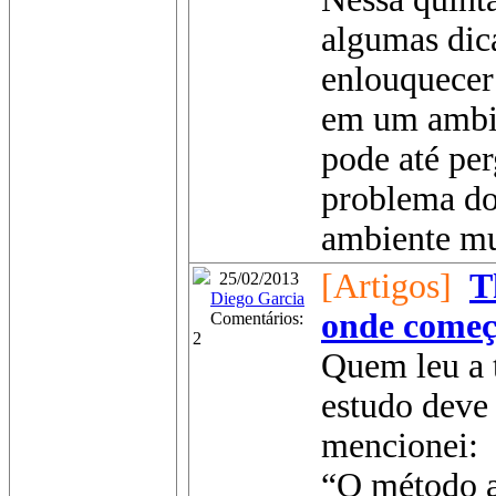
algumas dic
enlouquecer
em um ambie
pode até per
problema d
ambiente mul
[Artigos]
T
25/02/2013
Diego Garcia
onde começ
Comentários:
2
Quem leu a t
estudo deve
mencionei:
“O método a