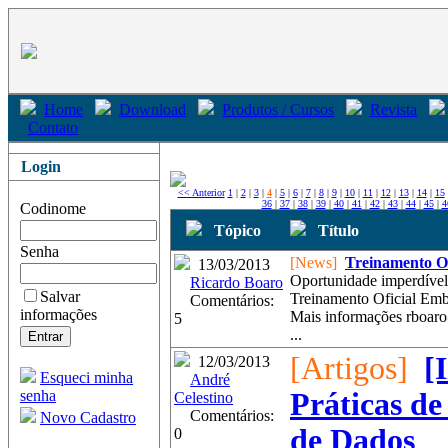
Home
Download
Produtos / Cursos
Revista
Contato
Login
<< Anterior
1
|
2
|
3
|
4
|
5
|
6
|
7
|
8
|
9
|
10
|
11
|
12
|
13
|
14
|
15
36
|
37
|
38
|
39
|
40
|
41
|
42
|
43
|
44
|
45
|
4
Codinome
Tópico
Título
Senha
[News]
Treinamento Of
13/03/2013
Oportunidade imperdível
Ricardo Boaro
Salvar
Treinamento Oficial Em
Comentários:
informações
Mais informações rboar
5
...
[Artigos]
[
12/03/2013
Esqueci minha
André
senha
Práticas d
Celestino
Comentários:
Novo Cadastro
de Dados
0