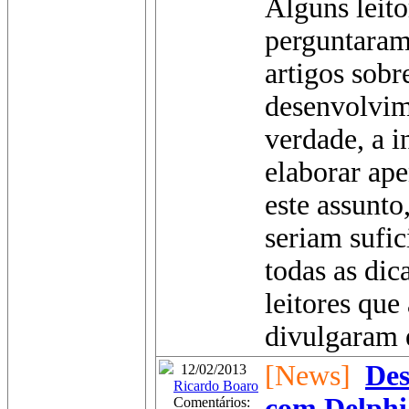
Alguns leit
perguntaram
artigos sobr
desenvolvim
verdade, a i
elaborar ape
este assunto
seriam sufic
todas as dic
leitores qu
divulgaram e
[News]
Des
12/02/2013
Ricardo Boaro
com Delphi
Comentários: