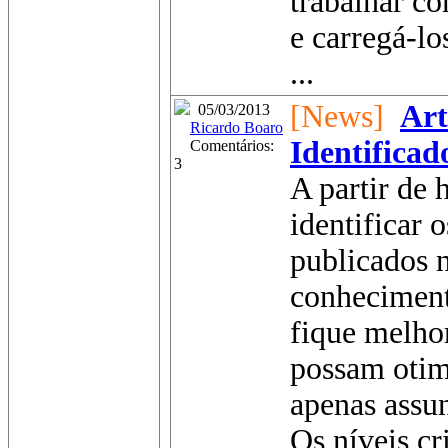
trabalhar c
e carregá-l
...
[News]
Art
05/03/2013
Ricardo Boaro
Identificad
Comentários:
3
A partir de
identificar 
publicados n
conheciment
fique melhor
possam otim
apenas assun
Os níveis cr