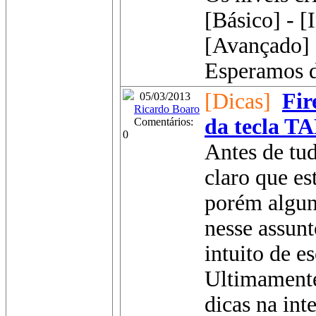
[Básico] - [
[Avançado]
Esperamos de
[Dicas]
Fir
05/03/2013
Ricardo Boaro
da tecla T
Comentários:
0
Antes de tud
claro que es
porém algun
nesse assunt
intuito de e
Ultimamente
dicas na int