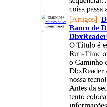
sequencial. 
coisa passa a
[Artigos]
D
15/02/2013
Marcos Salles
Banco de D
Comentários:
0
DbxReader
O Título é 
Run-Time o
o Caminho 
DbxReader /
nossa tecno
Antes da se
tento coloca
informações