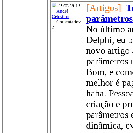
[Artigos]
T
19/02/2013
André
parâmetros
Celestino
Comentários:
No último a
2
Delphi, eu 
novo artigo
parâmetros 
Bom, e como
melhor é pa
haha. Pessoal
criação e p
parâmetros
dinâmica, ev