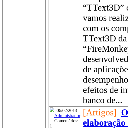
“TText3D” 
vamos reali
com os com
TText3D da 
“FireMonkey
desenvolved
de aplicaçõ
desempenho 
efeitos de 
banco de...
[Artigos]
O
06/02/2013
Administrador
elaboração
Comentários:
1