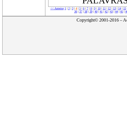
PALAVRAS-
<< Anterior
1
|
2
|
3
|
4
|
5
|
6
|
7
|
8
|
9
|
10
|
11
|
12
|
13
|
14
|
15
36
|
37
|
38
|
39
|
40
|
41
|
42
|
43
|
44
|
45
|
4
Copyright© 2001-2016 – Act