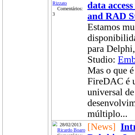
data access
Rizzato
Comentários:
and RAD S
3
Estamos mui
disponibili
para Delphi
Studio:
Emb
Mas o que 
FireDAC é u
universal de
desenvolvim
múltiplo...
[News]
Int
28/02/2013
Ricardo Boaro