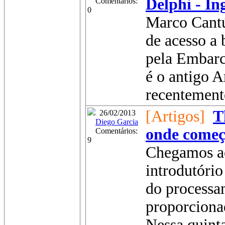
Delphi - In
Comentários:
0
Marco Cantú
de acesso a
pela Embarc
é o antigo 
recentement
[Artigos]
T
26/02/2013
Diego Garcia
onde começ
Comentários:
9
Chegamos ao
introdutório
do processa
proporcionad
Nessa quinta