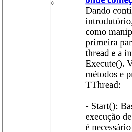
0
Dando conti
introdutóri
como manipu
primeira pa
thread e a 
Execute(). 
métodos e p
TThread:
- Start(): B
execução de
é necessário