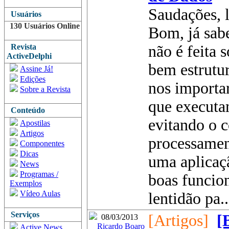
Saudações, l
Usuários
130 Usuários Online
Bom, já sab
Revista
não é feita 
ActiveDelphi
bem estrut
Assine Já!
Edições
nos importa
Sobre a Revista
que executa
Conteúdo
evitando o 
Apostilas
Artigos
processamen
Componentes
Dicas
uma aplicaç
News
Programas /
boas funcio
Exemplos
Vídeo Aulas
lentidão pa..
Serviços
[Artigos]
[
08/03/2013
Ricardo Boaro
Active News