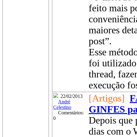
feito mais 
conveniênci
maiores det
post”.
Esse método
foi utilizad
thread, faz
execução fos
[Artigos]
F
22/02/2013
André
GINFES pa
Celestino
Comentários:
Depois que p
0
dias com o 