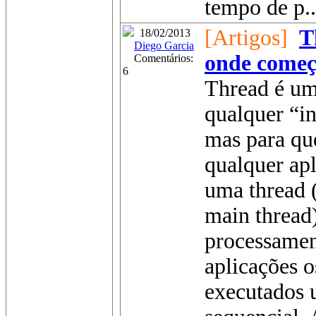
tempo de p..
[Artigos]
T
18/02/2013
Diego Garcia
onde começ
Comentários:
6
Thread é um
qualquer “in
mas para qu
qualquer ap
uma thread (
main thread
processamen
aplicações 
executados 