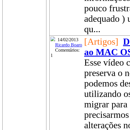
pouco frustr
adequado ) 
qu...
[Artigos]
D
14/02/2013
Ricardo Boaro
ao MAC OS
Comentários:
1
Esse vídeo 
preserva o n
podemos des
utilizando 
migrar para
precisarmos
alterações 