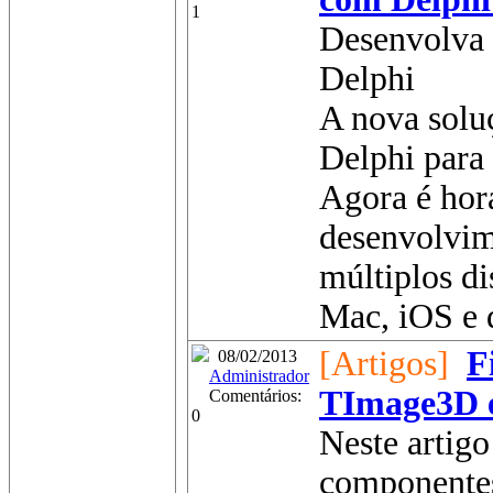
1
Desenvolva 
Delphi
A nova solu
Delphi para
Agora é hora
desenvolvim
múltiplos d
Mac, iOS e d
[Artigos]
F
08/02/2013
Administrador
TImage3D 
Comentários:
0
Neste artig
componente