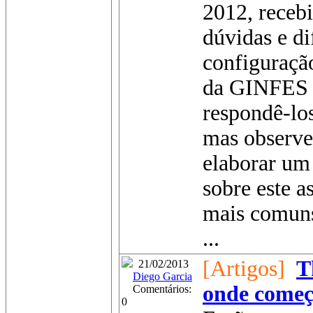
2012, recebi
dúvidas e di
configuraçã
da GINFES p
respondê-lo
mas observe
elaborar um
sobre este a
mais comun
...
[Artigos]
T
21/02/2013
Diego Garcia
onde começa
Comentários:
0