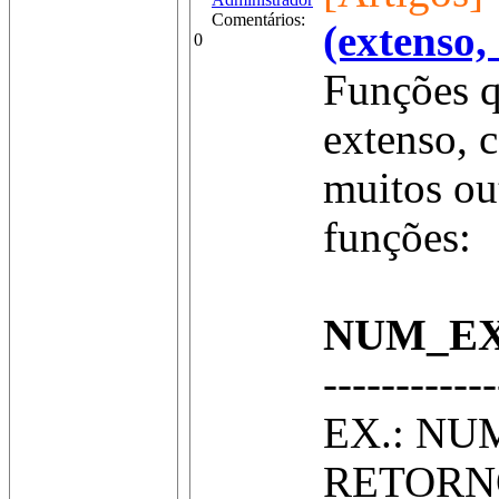
Comentários:
(extenso,
0
Funções q
extenso, 
muitos ou
funções:
NUM_EX
------------
EX.: NU
RETORNO: