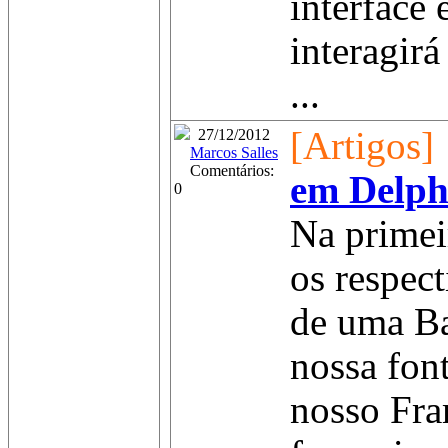
interface
interagir
...
[Artigos]
27/12/2012
Marcos Salles
Comentários:
em Delphi
0
Na primei
os respec
de uma Ba
nossa fon
nosso Fr