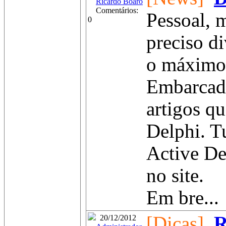
Ricardo Boaro
Comentários:
Pessoal, 
0
preciso di
o máximo 
Embarcade
artigos qu
Delphi. T
Active De
no site.
Em bre...
[Dicas]
R
20/12/2012