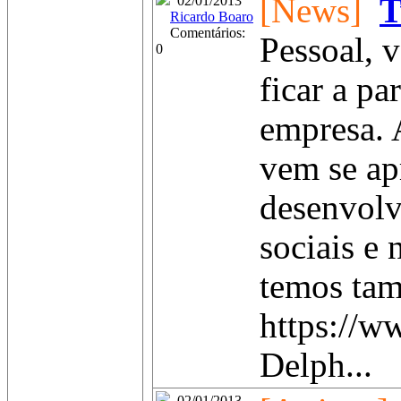
[News]
T
02/01/2013
Ricardo Boaro
Comentários:
Pessoal, 
0
ficar a p
empresa. 
vem se ap
desenvolv
sociais e
temos ta
https://w
Delph...
02/01/2013