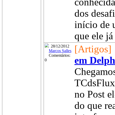
conhecida
dos desaf
início de
que ele já
[Artigos]
28/12/2012
Marcos Salles
Comentários:
em Delphi
0
Chegamos 
TCdsFluxo
no Post e
do que rea