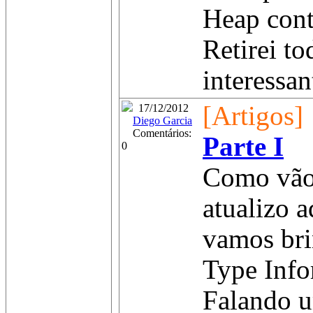
Heap con
Retirei to
interessan
[Artigos]
17/12/2012
Diego Garcia
Comentários:
Parte I
0
Como vão 
atualizo 
vamos br
Type Info
Falando u