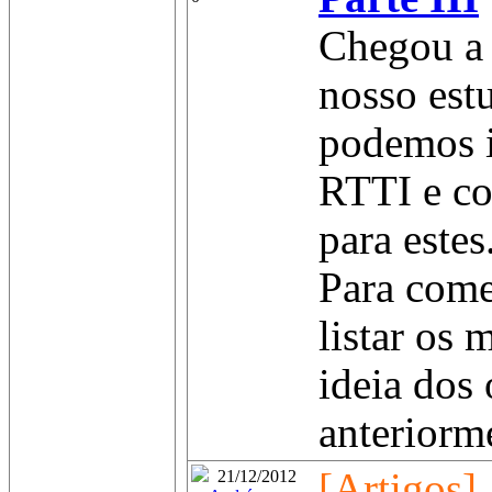
Chegou a 
nosso est
podemos i
RTTI e co
para estes
Para come
listar os
ideia dos
anteriorme
[Artigos]
21/12/2012