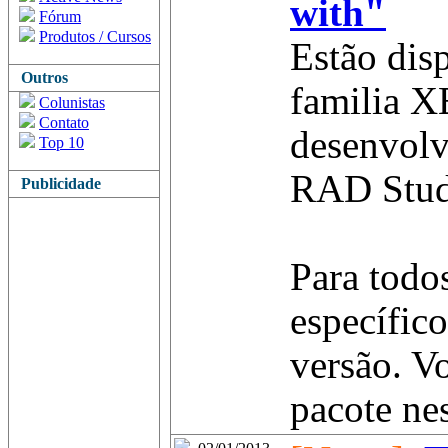
with"
Fórum
Produtos / Cursos
Estão dis
Outros
familia X
Colunistas
Contato
desenvolv
Top 10
RAD Stud
Publicidade
Para todo
específic
versão. V
pacote nest