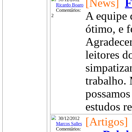
[News]
F
Ricardo Boaro
Comentários:
A equipe 
2
ótimo, e 
Agradecem
leitores d
simpatiza
trabalho.
possamos 
estudos re
[Artigos]
30/12/2012
Marcos Salles
Comentários: