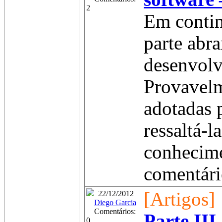
2
Em contin
parte abr
desenvolv
Provavelm
adotadas 
ressaltá-
conhecime
comentário
[Artigos]
22/12/2012
Diego Garcia
Comentários:
Parte III
0