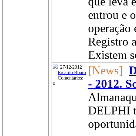
que leva 
entrou e o
operação 
Registro a
Existem s
[News]
D
27/12/2012
Ricardo Boaro
Comentários:
- 2012. S
0
Almanaqu
DELPHI to
oportunida