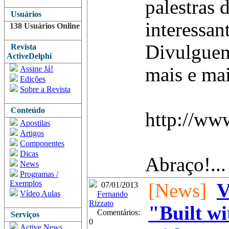
palestras 
Usuários
interessan
138 Usuários Online
Divulguem
Revista
ActiveDelphi
mais e mai
Assine Já!
Edições
Sobre a Revista
Conteúdo
http://ww
Apostilas
Artigos
Componentes
Dicas
Abraço!...
News
Programas /
Exemplos
[News]
V
07/01/2013
Vídeo Aulas
Fernando
Rizzato
"Built w
Comentários:
Serviços
0
Active News