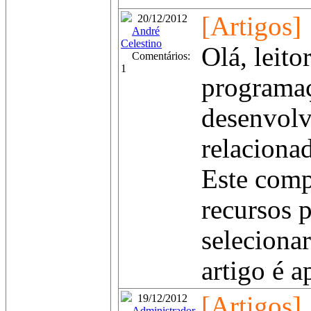
[Artigos]
20/12/2012
André
Celestino
Olá, leit
Comentários:
1
programaç
desenvolv
relaciona
Este comp
recursos p
seleciona
artigo é a
[Artigos]
19/12/2012
Administrador