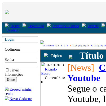
Home
Download
Produtos / Cursos
Revista
Contato
Login
<< Anterior
1
|
2
|
3
|
4
|
5
|
6
|
7
|
8
|
9
|
10
|
11
|
12
|
13
|
14
|
15
Codinome
Título
Tópico
Senha
[News]
C
07/01/2013
Ricardo
Salvar
Boaro
informações
Youtube
Comentários:
0
Segue o c
Esqueci minha
senha
Youtube, l
Novo Cadastro