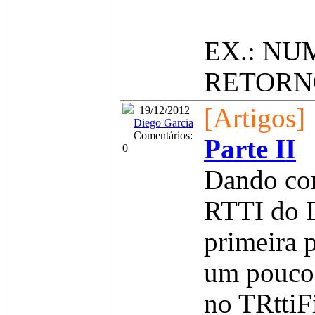
EX.: NU
RETORNO:
[Artigos]
19/12/2012
Diego Garcia
Comentários:
Parte II
0
Dando con
RTTI do D
primeira 
um pouco 
no TRttiF