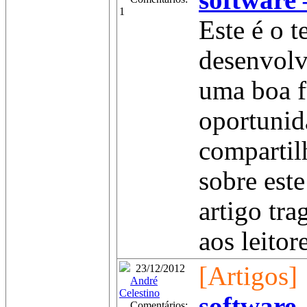
software 
1
Este é o t
desenvolv
uma boa f
oportunid
compartil
sobre este
artigo tr
aos leitor
[Artigos]
23/12/2012
André
Celestino
software 
Comentários: