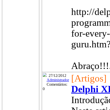
http://de
programm
for-every
guru.htm
Abraço!!!.
[Artigos]
27/12/2012
Administrador
Comentários:
Delphi XE
0
Introduçã