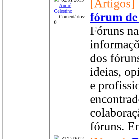
[Artigos]
André
Celestino
fórum de
Comentários:
0
Fóruns na
informaçõ
dos fórun
ideias, o
e profiss
encontrad
colaboraç
fóruns. En
31/12/2012