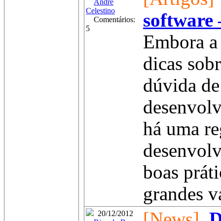
André
Celestino
software 
Comentários:
5
Embora a i
dicas sob
dúvida de
desenvolv
há uma re
desenvolv
boas prát
grandes v
[News]
D
20/12/2012