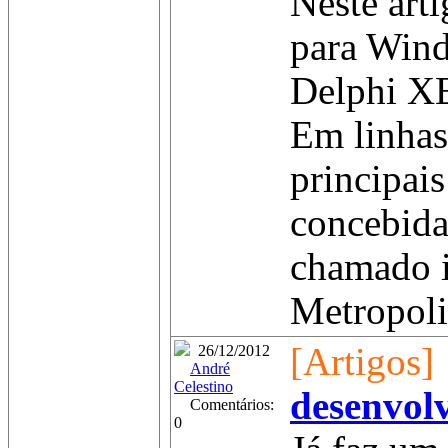
Neste art
para Wind
Delphi XE
Em linhas 
principais
concebida
chamado i
Metropoli
[Artigos]
26/12/2012
André
Celestino
desenvol
Comentários:
0