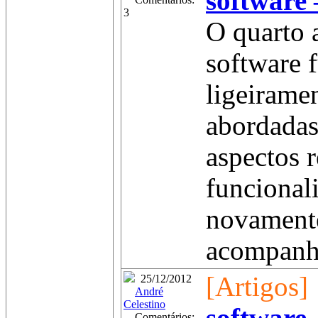
software 
3
O quarto 
software 
ligeirame
abordadas 
aspectos 
funcional
novamente
acompanha
[Artigos]
25/12/2012
André
Celestino
Comentários: