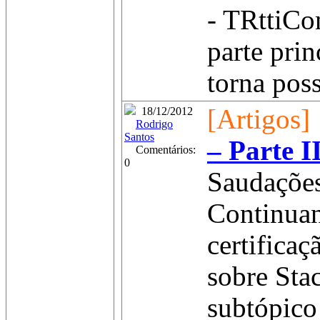
- TRttiCo
parte prin
torna poss
[Artigos]
18/12/2012
Rodrigo
Santos
– Parte I
Comentários:
0
Saudações
Continuan
certificaç
sobre Sta
subtópico