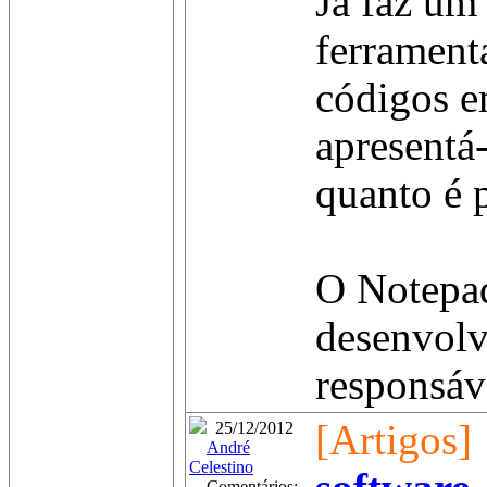
Já faz um
ferramenta
códigos e
apresentá-
quanto é 
O Notepad
desenvolv
responsáve
[Artigos]
25/12/2012
André
Celestino
Comentários: