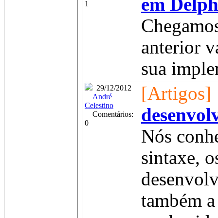
em Delph
1
Chegamos 
anterior v
sua imple
[Artigos]
29/12/2012
André
Celestino
desenvol
Comentários:
0
Nós conhe
sintaxe, 
desenvolv
também a 