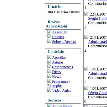
Comentários
Usuários
1
104 Usuários Online
22/11/2007
Sérgio Gued
Revista
Comentários
ActiveDelphi
2
Assine Já!
Edições
21/11/2007
Sobre a Revista
Administrad
Comentários
2
Conteúdo
Apostilas
Artigos
Componentes
14/11/2007
Dicas
Administrad
News
Comentários
Programas /
2
Exemplos
13/11/2007
Vídeo Aulas
Sérgio Gued
Comentários
Serviços
0
Active News