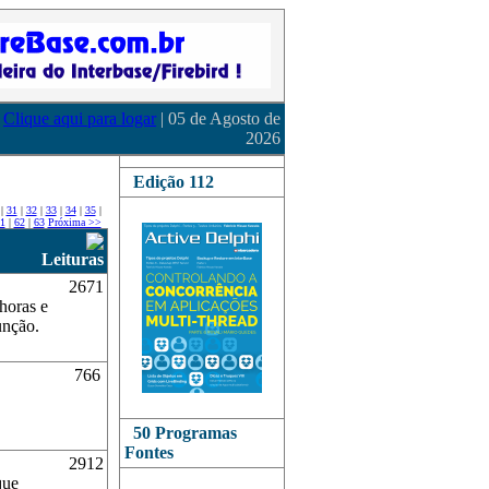
Clique aqui para logar
| 05 de Agosto de
2026
Edição 112
|
31
|
32
|
33
|
34
|
35
|
1
|
62
|
63
Próxima >>
Leituras
2671
horas e
unção.
766
50 Programas
Fontes
2912
que