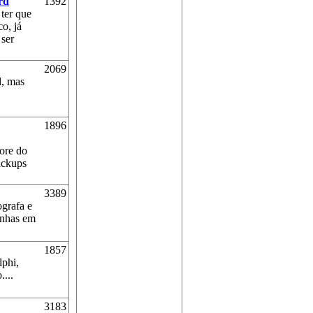
rd
1392
ter que
co, já
 ser
2069
, mas
1896
ore do
ackups
3389
ografa e
senhas em
1857
lphi,
...
3183