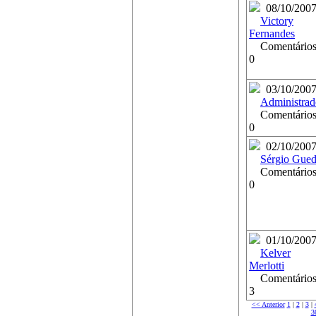
08/10/200
Victory
Fernandes
Comentários
0
03/10/200
Administrad
Comentários
0
02/10/200
Sérgio Gued
Comentários
0
01/10/200
Kelver
Merlotti
Comentários
3
<< Anterior
1
|
2
|
3
|
3