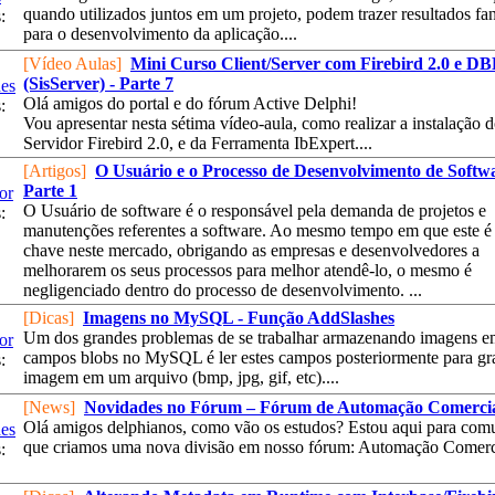
quando utilizados juntos em um projeto, podem trazer resultados fan
:
para o desenvolvimento da aplicação....
[Vídeo Aulas]
Mini Curso Client/Server com Firebird 2.0 e D
(SisServer) - Parte 7
es
Olá amigos do portal e do fórum Active Delphi!
:
Vou apresentar nesta sétima vídeo-aula, como realizar a instalação 
Servidor Firebird 2.0, e da Ferramenta IbExpert....
[Artigos]
O Usuário e o Processo de Desenvolvimento de Softwa
Parte 1
or
O Usuário de software é o responsável pela demanda de projetos e
:
manutenções referentes a software. Ao mesmo tempo em que este é
chave neste mercado, obrigando as empresas e desenvolvedores a
melhorarem os seus processos para melhor atendê-lo, o mesmo é
negligenciado dentro do processo de desenvolvimento. ...
[Dicas]
Imagens no MySQL - Função AddSlashes
Um dos grandes problemas de se trabalhar armazenando imagens 
or
campos blobs no MySQL é ler estes campos posteriormente para gra
:
imagem em um arquivo (bmp, jpg, gif, etc)....
[News]
Novidades no Fórum – Fórum de Automação Comerci
Olá amigos delphianos, como vão os estudos? Estou aqui para com
es
que criamos uma nova divisão em nosso fórum: Automação Comerci
: