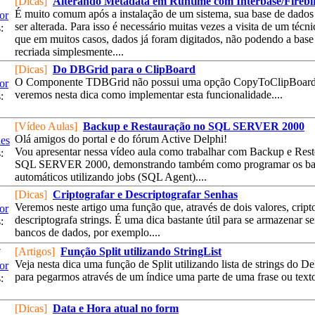
[Dicas]
Alterando Metadata em Runtime com Interbase/Firebi
É muito comum após a instalação de um sistema, sua base de dados 
or
ser alterada. Para isso é necessário muitas vezes a visita de um técni
:
que em muitos casos, dados já foram digitados, não podendo a base
recriada simplesmente....
[Dicas]
Do DBGrid para o ClipBoard
O Componente TDBGrid não possui uma opção CopyToClipBoard
or
veremos nesta dica como implementar esta funcionalidade....
:
[Vídeo Aulas]
Backup e Restauração no SQL SERVER 2000
Olá amigos do portal e do fórum Active Delphi!
es
Vou apresentar nessa vídeo aula como trabalhar com Backup e Rest
:
SQL SERVER 2000, demonstrando também como programar os b
automáticos utilizando jobs (SQL Agent)....
[Dicas]
Criptografar e Descriptografar Senhas
Veremos neste artigo uma função que, através de dois valores, cript
or
descriptografa strings. É uma dica bastante útil para se armazenar 
:
bancos de dados, por exemplo....
[Artigos]
Função Split utilizando StringList
7
Veja nesta dica uma função de Split utilizando lista de strings do De
or
para pegarmos através de um índice uma parte de uma frase ou texto.
:
[Dicas]
Data e Hora atual no form