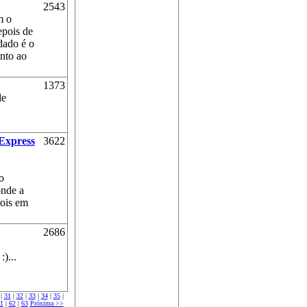
2543
m o
epois de
dado é o
anto ao
1373
de
BExpress
3622
o
onde a
pois em
2686
)...
|
31
|
32
|
33
|
34
|
35
|
1
|
62
|
63
Próxima >>