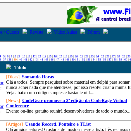
s / Cursos
Revista
Vídeo Aulas
Fórum
4
|
5
|
6
|
7
|
8
|
9
|
10
|
11
|
12
|
13
|
14
|
15
|
16
|
17
|
18
|
19
|
20
|
21
|
22
|
23
|
24
|
25
|
26
|
27
|
28
|
29
|
30
6
|
37
|
38
|
39
|
40
|
41
|
42
|
43
|
44
|
45
|
46
|
47
|
48
|
49
|
50
|
51
|
52
|
53
|
54
|
55
|
56
|
57
|
58
|
59
|
60
|
6
Título
[Dicas]
Somando Horas
Olá a todos! Sempre pesquisei sobre material em delphi para somar 
or
nunca achei nada que me atendesse, por isso resolvi criar a minha f
:
Veja abaixo um código simples e bastante útil....
[News]
CodeGear promove a 2ª edição da CodeRage Virtual
Conference
or
Evento on-line gratuito reunirá desenvolvedores de todo o mundo...
:
[Artigos]
Usando Record, Ponteiro e TList
Olá amigos leitores! Gostaria de mostrar nesse artigo, três recursos 
s