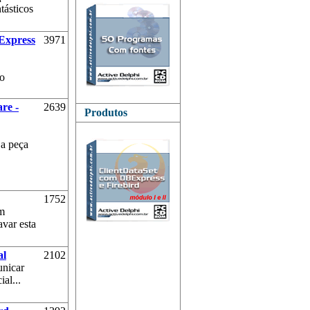
tásticos
BExpress
3971
do
re -
2639
Produtos
 a peça
1752
em
var esta
al
2102
unicar
al...