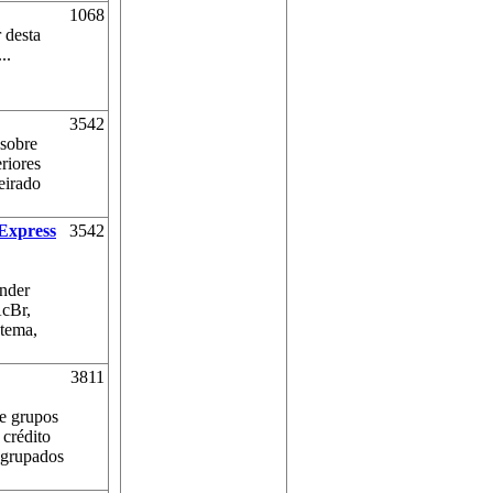
1068
 desta
..
3542
 sobre
riores
eirado
BExpress
3542
ender
AcBr,
stema,
3811
de grupos
 crédito
 agrupados