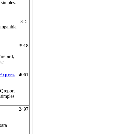
 simples.
815
companhia
3918
irebird,
te
BExpress
4061
 Qreport
 simples
2497
para