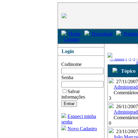
Home
Download
Produto
Contato
Login
<< Anterior
1
|
2
|
3
|
3
Codinome
Tópico
Senha
27/11/2007
Administrad
Salvar
Comentários
informações
3
26/11/2007
Administrad
Esqueci minha
Comentários
senha
0
Novo Cadastro
23/11/2007
João Marco