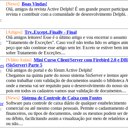
[News]
Boas Vindas!
7
Olá, amigos da revista Active Delphi! É um grande prazer participar
revista e contribuir com a comunidade de desenvolvimento Delphi. .
:
[Artigos]
Try..Except..Finally - Final
7
Olá amigos leitores! Esse é o último artigo e vou encerrar o assunto
s
"Tratamento de Exceções". Caso você não tenha lido os artigos ante
:
peço que não continue esse artigo sem ler. Exceto se estiver bem int
sobre Tratamento de Exceções....
[Vídeo Aulas]
Mini Curso Client/Server com Firebird 2.0 e D
7
(SisServer) Parte 5
es
Olá amigos do portal e do fórum Active Delphi!
:
Chegamos na quinta parte do nosso sistema SisServer e iremos apr
como trabalhar com validação de documentos usando o biblioteca 
onde a mesma vai ser requisito para o desenvolvimento do nosso si
pois em todos os cadastros vamos usar validação de documentos....
[News]
Sistema de Controle de Caixa com Fontes
7
Software para controle de caixa diário de qualquer estabelecimento
or
comercial ou até mesmo contas pessoais. Permite o cadastramento 
:
financeiros, ou tipos de documentos, onde os mesmos podem ser de
ou débito, facilicitando assim a visualização por meio de relatórios
ou não....