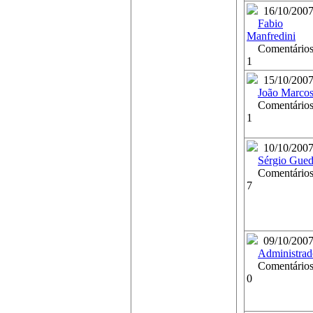
16/10/200
Fabio
Manfredini
Comentários
1
15/10/200
João Marco
Comentários
1
10/10/200
Sérgio Gued
Comentários
7
09/10/200
Administrad
Comentários
0