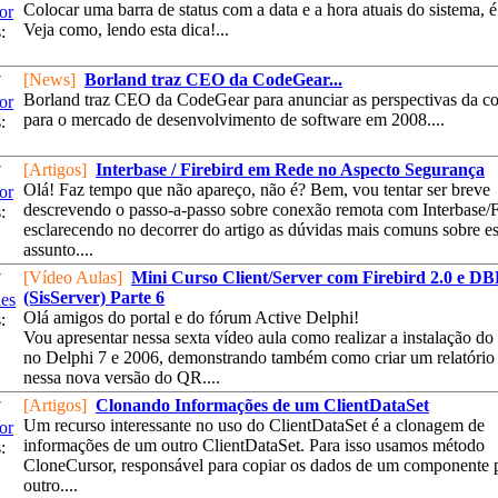
Colocar uma barra de status com a data e a hora atuais do sistema, é
or
Veja como, lendo esta dica!...
:
[News]
Borland traz CEO da CodeGear...
7
Borland traz CEO da CodeGear para anunciar as perspectivas da 
or
para o mercado de desenvolvimento de software em 2008....
:
[Artigos]
Interbase / Firebird em Rede no Aspecto Segurança
7
Olá! Faz tempo que não apareço, não é? Bem, vou tentar ser breve
or
descrevendo o passo-a-passo sobre conexão remota com Interbase/F
:
esclarecendo no decorrer do artigo as dúvidas mais comuns sobre es
assunto....
[Vídeo Aulas]
Mini Curso Client/Server com Firebird 2.0 e D
7
(SisServer) Parte 6
es
Olá amigos do portal e do fórum Active Delphi!
:
Vou apresentar nessa sexta vídeo aula como realizar a instalação do
no Delphi 7 e 2006, demonstrando também como criar um relatório
nessa nova versão do QR....
[Artigos]
Clonando Informações de um ClientDataSet
7
Um recurso interessante no uso do ClientDataSet é a clonagem de
or
informações de um outro ClientDataSet. Para isso usamos método
:
CloneCursor, responsável para copiar os dados de um componente 
outro....