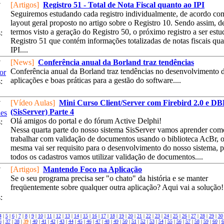
[Artigos]
Registro 51 - Total de Nota Fiscal quanto ao IPI
7
Seguiremos estudando cada registro individualmente, de acordo co
layout geral proposto no artigo sobre o Registro 10. Sendo assim, d
termos visto a geração do Registro 50, o próximo registro a ser estu
:
Registro 51 que contém informações totalizadas de notas fiscais qu
IPI....
[News]
Conferência anual da Borland traz tendências
7
Conferência anual da Borland traz tendências no desenvolvimento 
or
aplicações e boas práticas para a gestão do software....
:
[Vídeo Aulas]
Mini Curso Client/Server com Firebird 2.0 e D
7
(SisServer) Parte 4
es
Olá amigos do portal e do fórum Active Delphi!
:
Nessa quarta parte do nosso sistema SisServer vamos aprender com
trabalhar com validação de documentos usando o biblioteca AcBr, 
mesma vai ser requisito para o desenvolvimento do nosso sistema, 
todos os cadastros vamos utilizar validação de documentos....
[Artigos]
Mantendo Foco na Aplicação
7
Se o seu programa precisa ser "o chato" da história e se manter
freqüentemente sobre qualquer outra aplicação? Aqui vai a solução! :
:
4
|
5
|
6
|
7
|
8
|
9
|
10
|
11
|
12
|
13
|
14
|
15
|
16
|
17
|
18
|
19
|
20
|
21
|
22
|
23
|
24
|
25
|
26
|
27
|
28
|
29
|
30
6
|
37
|
38
|
39
|
40
|
41
|
42
|
43
|
44
|
45
|
46
|
47
|
48
|
49
|
50
|
51
|
52
|
53
|
54
|
55
|
56
|
57
|
58
|
59
|
60
|
6