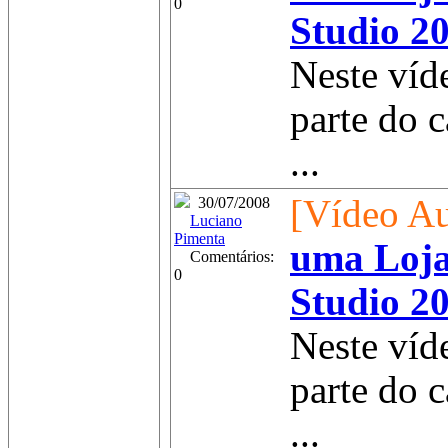
0
Studio 20
Neste víd
parte do 
...
[Vídeo Au
30/07/2008
Luciano
Pimenta
uma Loja
Comentários:
0
Studio 20
Neste víd
parte do 
...