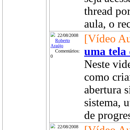
thread po
aula, o re
[Vídeo Au
22/08/2008
Roberto
Araújo
uma tela
Comentários:
0
Neste vid
como cria
abertura 
sistema, u
de progres
22/08/2008