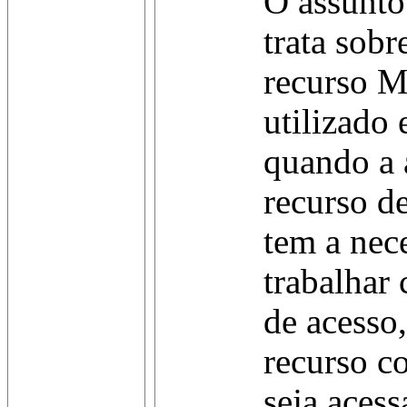
O assunto
trata sobr
recurso M
utilizado
quando a a
recurso d
tem a nec
trabalhar
de acesso
recurso c
seja aces