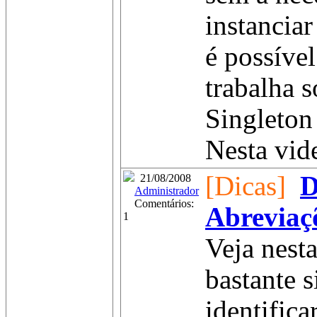
instanciar
é possível
trabalha s
Singleton 
Nesta vide
[Dicas]
D
21/08/2008
Administrador
Comentários:
Abreviaç
1
Veja nest
bastante 
identific