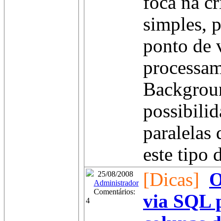
foca na c
simples, 
ponto de 
processa
Backgrou
possibilid
paralelas 
este tipo d
[Dicas]
O
25/08/2008
Administrador
Comentários:
via SQL p
4