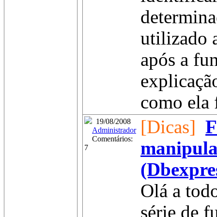
determina
utilizado
após a fun
explicaçã
como ela 
[Dicas]
F
19/08/2008
Administrador
Comentários:
manipula
7
(Dbexpre
Olá a tod
série de f