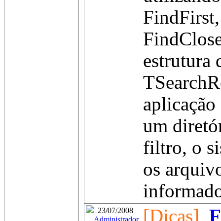
FindFirst
FindClose
estrutura 
TSearchRe
aplicação
um diretó
filtro, o s
os arquivo
informado 
[Dicas]
F
23/07/2008
Administrador