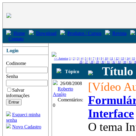
Home
Download
Produtos / Cursos
Revista
Contato
Login
<< Anterior
1
|
2
|
3
|
4
|
5
|
6
|
7
|
8
|
9
|
10
|
11
|
12
|
13
|
14
|
15
36
|
37
|
38
|
39
|
40
|
41
|
42
|
43
|
44
|
45
|
4
Codinome
Título
Tópico
Senha
[Vídeo Au
26/08/2008
Roberto
Salvar
Araújo
informações
Formulár
Comentários:
0
Interface
Esqueci minha
senha
O tema Int
Novo Cadastro