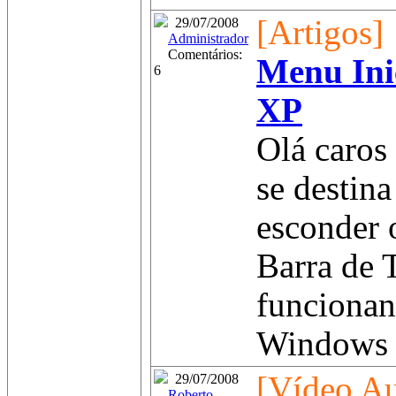
[Artigos]
29/07/2008
Administrador
Comentários:
Menu Ini
6
XP
Olá caros 
se destin
esconder o
Barra de 
funciona
Windows X
[Vídeo Au
29/07/2008
Roberto