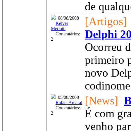
de qualqu
[Artigos]
08/08/2008
Kelver
Merlotti
Delphi 2
Comentários:
2
Ocorreu d
primeiro 
novo Delp
codinome 
[News]
B
05/08/2008
Rafael Amaral
Comentários:
É com gra
2
venho par