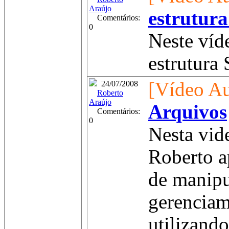
Araújo
estrutur
Comentários:
0
Neste víd
estrutura 
[Vídeo Au
24/07/2008
Roberto
Araújo
Arquivos
Comentários:
0
Nesta vid
Roberto a
de manipu
gerenciam
utilizand