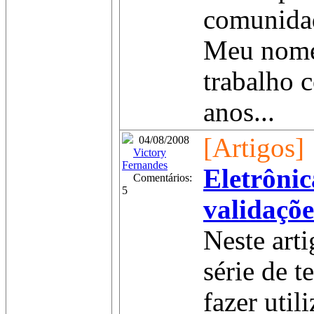
comunidad
Meu nome
trabalho 
anos...
[Artigos]
04/08/2008
Victory
Fernandes
Eletrônic
Comentários:
5
validaçõ
Neste art
série de t
fazer util