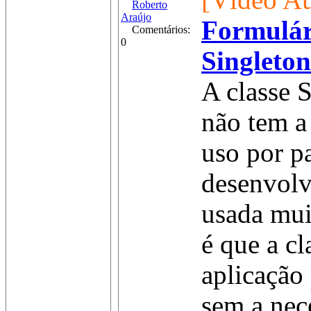
[Vídeo Au
Roberto
Araújo
Formulár
Comentários:
0
Singleton
A classe 
não tem a
uso por p
desenvolv
usada mu
é que a cl
aplicação 
sem a nec