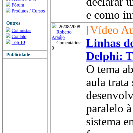
declarar 
Fórum
Produtos / Cursos
e como im
Outros
[Vídeo Au
26/08/2008
Colunistas
Roberto
Contato
Araújo
Linhas d
Top 10
Comentários:
0
Delphi: 
Publicidade
O tema ab
aula trata
desenvolv
paralelo à
sistema e