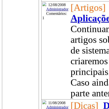
[Artigos]
12/08/2008
Administrador
Comentários:
Aplicaçõe
1
Continuam
artigos s
de sistema
criaremos
principais
Caso aind
parte ante
[Dicas]
D
11/08/2008
Administrador