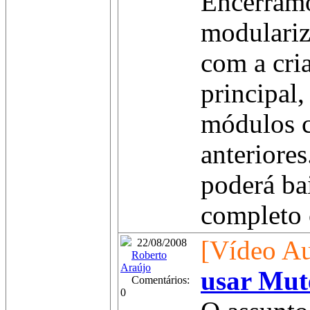
Encerramo
modulariz
com a cri
principal,
módulos c
anteriore
poderá ba
completo 
[Vídeo Au
22/08/2008
Roberto
Araújo
usar Mut
Comentários:
0