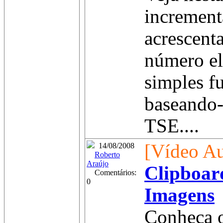
increment
acrescent
número el
simples f
baseando-
TSE....
[Vídeo Au
14/08/2008
Roberto
Araújo
Clipboar
Comentários:
0
Imagens
Conheça o