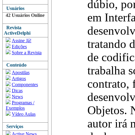
dúbio, po
Usuários
em Interfa
42 Usuários Online
desenvolv
Revista
ActiveDelphi
tratando d
Assine Já!
Edições
Sobre a Revista
de codific
Conteúdo
trabalha s
Apostilas
Artigos
contrato, 
Componentes
Dicas
desenvolv
News
Programas /
Objetos. 
Exemplos
Vídeo Aulas
autor irá
Serviços
Active News