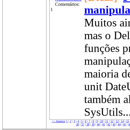
Comentários:
manipula
1
Muitos ai
mas o Del
funções p
manipulaç
maioria d
unit Date
também al
SysUtils..
<< Anterior
1
|
2
|
3
|
4
|
5
|
6
|
7
|
8
|
9
|
10
|
11
|
12
|
13
|
14
|
15
36
|
37
|
38
|
39
|
40
|
41
|
42
|
43
|
44
|
45
|
4