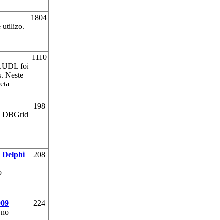
1804
utilizo.
1110
 .UDL foi
s. Neste
leta
198
um DBGrid
 Delphi
208
o
009
224
 no