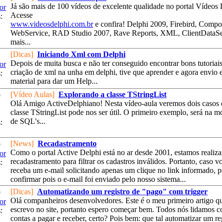
Já são mais de 100 vídeos de excelente qualidade no portal Vídeos 
or
Acesse
:
www.videosdelphi.com.br
e confira! Delphi 2009, Firebird, Compo
WebService, RAD Studio 2007, Rave Reports, XML, ClientDataSe
mais...
[Dicas]
Iniciando Xml com Delphi
Depois de muita busca e não ter conseguido encontrar bons tutoriai
or
criação de xml na unha em delphi, tive que aprender e agora envio e
:
material para dar um Help...
[Vídeo Aulas]
Explorando a classe TStringList
9
Olá Amigo ActiveDelphiano! Nesta vídeo-aula veremos dois casos
classe TStringList pode nos ser útil. O primeiro exemplo, será na 
de SQL's...
:
[News]
Recadastramento
9
Como o portal Active Delphi está no ar desde 2001, estamos reali
or
recadastramento para filtrar os cadastros inválidos. Portanto, caso v
:
receba um e-mail solicitando apenas um clique no link informado, 
confirmar pois o e-mail foi enviado pelo nosso sistema...
[Dicas]
Automatizando um registro de "pago" com trigger
9
Olá companheiros desenvolvedores. Este é o meu primeiro artigo q
or
escrevo no site, portanto espero começar bem. Todos nós lidamos 
:
contas a pagar e receber, certo? Pois bem: que tal automatizar um re