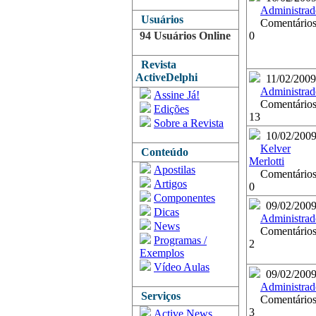
Administrad
Usuários
Comentários
94 Usuários Online
0
Revista
ActiveDelphi
11/02/2009
Administrad
Assine Já!
Comentários
Edições
13
Sobre a Revista
10/02/200
Kelver
Conteúdo
Merlotti
Apostilas
Comentários
Artigos
0
Componentes
09/02/200
Dicas
Administrad
News
Comentários
Programas /
2
Exemplos
Vídeo Aulas
09/02/200
Administrad
Serviços
Comentários
3
Active News