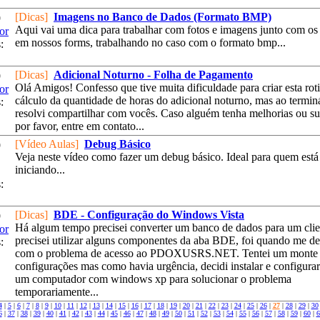
[Dicas]
Imagens no Banco de Dados (Formato BMP)
9
Aqui vai uma dica para trabalhar com fotos e imagens junto com os
or
em nossos forms, trabalhando no caso com o formato bmp...
:
[Dicas]
Adicional Noturno - Folha de Pagamento
9
Olá Amigos! Confesso que tive muita dificuldade para criar esta rot
or
cálculo da quantidade de horas do adicional noturno, mas ao terminá
:
resolvi compartilhar com vocês. Caso alguém tenha melhorias ou su
por favor, entre em contato...
[Vídeo Aulas]
Debug Básico
9
Veja neste vídeo como fazer um debug básico. Ideal para quem está
iniciando...
:
[Dicas]
BDE - Configuração do Windows Vista
9
Há algum tempo precisei converter um banco de dados para um clie
or
precisei utilizar alguns componentes da aba BDE, foi quando me de
:
com o problema de acesso ao PDOXUSRS.NET. Tentei um monte
configurações mas como havia urgência, decidi instalar e configura
um computador com windows xp para solucionar o problema
temporariamente...
4
|
5
|
6
|
7
|
8
|
9
|
10
|
11
|
12
|
13
|
14
|
15
|
16
|
17
|
18
|
19
|
20
|
21
|
22
|
23
|
24
|
25
|
26
|
27
|
28
|
29
|
30
6
|
37
|
38
|
39
|
40
|
41
|
42
|
43
|
44
|
45
|
46
|
47
|
48
|
49
|
50
|
51
|
52
|
53
|
54
|
55
|
56
|
57
|
58
|
59
|
60
|
6