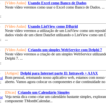
[Vídeo Aulas]
Usando Excel como Banco de Dados
9
Neste vídeo veremos como usar o Excel como Banco de Dados. ...
:
[Vídeo Aulas]
Usando ListView como DBgrid
9
Neste vídeo veremos a utilização de um ListView como um repositó
dados vindo de um client DataSet utilizando o ListView como um
...
:
[Vídeo Aulas]
Criando um simples WebService com Delphi 7
9
Neste vídeo veremos a criação de um simples WebService utilizand
Delphi 7. ...
:
[Artigos]
Delphi para Internet parte II: Intraweb + AJAX
9
Bom pessoal, retomando nosso aplicativo web, estamos com nosso
al
aberto. Vamos agora colocar os componentes e dar continuidade no p
:
[Dicas]
Criando um Calendário Simples
9
Veja nesta dica como criar um calendário bastante simples, explora
or
componente TMonthCalendar...
: