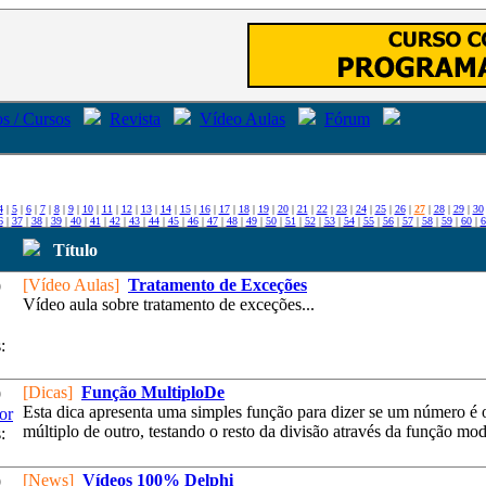
s / Cursos
Revista
Vídeo Aulas
Fórum
4
|
5
|
6
|
7
|
8
|
9
|
10
|
11
|
12
|
13
|
14
|
15
|
16
|
17
|
18
|
19
|
20
|
21
|
22
|
23
|
24
|
25
|
26
|
27
|
28
|
29
|
30
6
|
37
|
38
|
39
|
40
|
41
|
42
|
43
|
44
|
45
|
46
|
47
|
48
|
49
|
50
|
51
|
52
|
53
|
54
|
55
|
56
|
57
|
58
|
59
|
60
|
6
Título
[Vídeo Aulas]
Tratamento de Exceções
9
Vídeo aula sobre tratamento de exceções...
:
[Dicas]
Função MultiploDe
9
Esta dica apresenta uma simples função para dizer se um número é 
or
múltiplo de outro, testando o resto da divisão através da função mod
:
[News]
Vídeos 100% Delphi
9