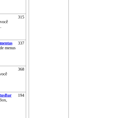
315
 você
.
amentas
337
 de menus
368
você
tusBar
194
Box,