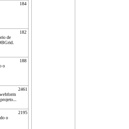
184
182
rio de
 DBGrid.
188
o o
2461
 webform
rojeto...
2195
ndo o