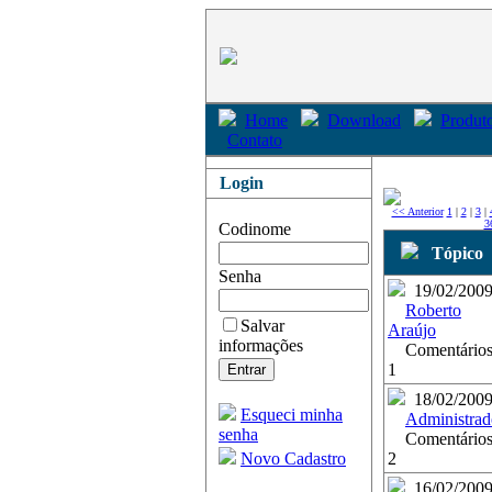
Home
Download
Produto
Contato
Login
<< Anterior
1
|
2
|
3
|
3
Codinome
Tópico
Senha
19/02/200
Roberto
Salvar
Araújo
informações
Comentários
1
18/02/200
Esqueci minha
Administrad
senha
Comentários
Novo Cadastro
2
16/02/200