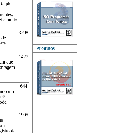
Delphi.
nentes,
t e muito
3298
s de
ste
Produtos
1427
 em que
montagem
644
zando um
ocê
pode
1905
ue
com
gistro de