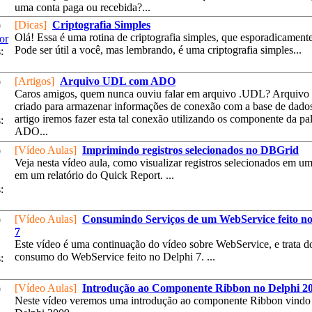
uma conta paga ou recebida?...
[Dicas]
Criptografia Simples
9
Olá! Essa é uma rotina de criptografia simples, que esporadicamente 
or
Pode ser útil a você, mas lembrando, é uma criptografia simples...
:
[Artigos]
Arquivo UDL com ADO
9
Caros amigos, quem nunca ouviu falar em arquivo .UDL? Arquivo
criado para armazenar informações de conexão com a base de dado
artigo iremos fazer esta tal conexão utilizando os componente da pa
:
ADO...
[Vídeo Aulas]
Imprimindo registros selecionados no DBGrid
9
Veja nesta vídeo aula, como visualizar registros selecionados em 
em um relatório do Quick Report. ...
:
[Vídeo Aulas]
Consumindo Serviços de um WebService feito no
9
7
Este vídeo é uma continuação do vídeo sobre WebService, e trata d
consumo do WebService feito no Delphi 7. ...
:
[Vídeo Aulas]
Introdução ao Componente Ribbon no Delphi 2
9
Neste vídeo veremos uma introdução ao componente Ribbon vindo