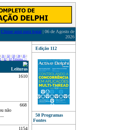
Clique aqui para logar
| 06 de Agosto de
2026
Edição 112
|
31
|
32
|
33
|
34
|
35
|
1
|
62
|
63
Próxima >>
Leituras
1610
668
ou não
50 Programas
...
Fontes
1154