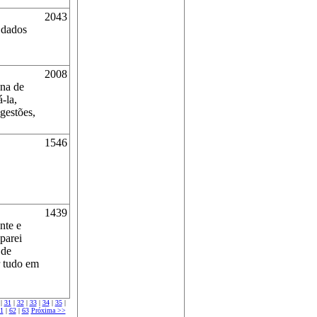
2043
 dados
2008
ina de
-la,
gestões,
1546
1439
nte e
parei
 de
r tudo em
|
31
|
32
|
33
|
34
|
35
|
1
|
62
|
63
Próxima >>