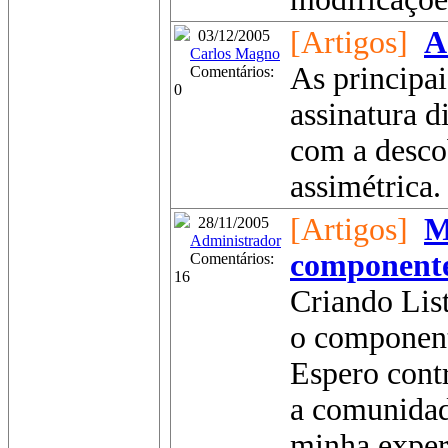
[Artigos]
A
03/12/2005
Carlos Magno
As principai
Comentários:
0
assinatura d
com a descob
assimétrica. 
[Artigos]
M
28/11/2005
Administrador
componente
Comentários:
16
Criando Lis
o component
Espero cont
a comunidad
minha exper