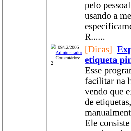
pelo pessoal
usando a me
especificam
R......
[Dicas]
Exp
09/12/2005
Administrador
etiqueta p
Comentários:
2
Esse progra
facilitar na 
vendo que e
de etiquetas
manualmente
Ele consist