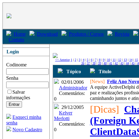
Home
Download
Produtos / Cursos
Revista
Contato
Login
<< Anterior
1
|
2
|
3
|
4
|
5
|
6
|
7
|
8
|
9
|
10
|
11
|
12
|
13
|
14
|
15
36
|
37
|
38
|
39
|
40
|
41
|
42
|
43
|
44
|
45
|
4
Codinome
Tópico
Título
Senha
[News]
Feliz Ano Nov
02/01/2006
A equipe ActiveDelphi d
Administrador
Salvar
paz e realizações profis
Comentários:
informações
caminhando juntos e atin
0
[Dicas]
Cha
29/12/2005
Kelver
Esqueci minha
(Foreign K
Merlotti
senha
Comentários:
ClientData
Novo Cadastro
0