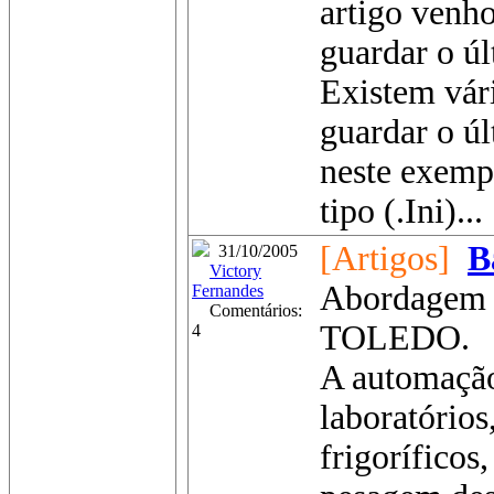
artigo venh
guardar o úl
Existem vár
guardar o úl
neste exemp
tipo (.Ini)...
[Artigos]
B
31/10/2005
Victory
Abordagem p
Fernandes
Comentários:
TOLEDO.
4
A automação 
laboratórios
frigoríficos