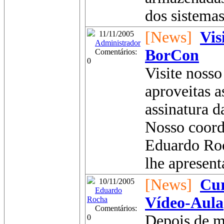
dos sistemas
[News]
Vis
11/11/2005
Administrador
BorCon
Comentários:
0
Visite noss
aproveitas 
assinatura d
Nosso coord
Eduardo Roc
lhe apresenta
[News]
Cur
10/11/2005
Eduardo
Vídeo-Aula
Rocha
Comentários:
Depois de m
0