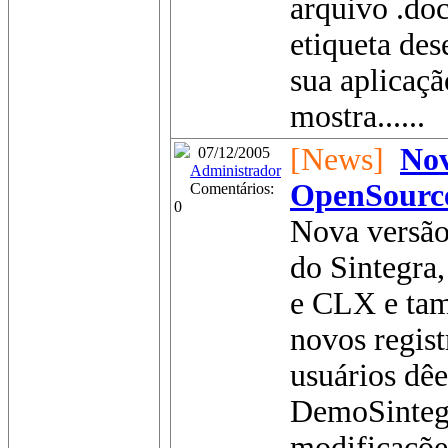
arquivo .do
etiqueta des
sua aplicaç
mostra......
[News]
Nov
07/12/2005
Administrador
OpenSource
Comentários:
0
Nova versão
do Sintegra
e CLX e ta
novos regist
usuários dê
DemoSintegr
modificações