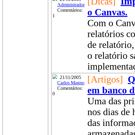
[Dicas]
Imp
Administrador
o Canvas.
Comentários:
1
Com o Canva
relatórios 
de relatóri
o relatório 
implementaç
[Artigos]
Q
21/11/2005
Carlos Magno
em banco d
Comentários:
0
Uma das pri
nos dias de 
das informa
armazenadas