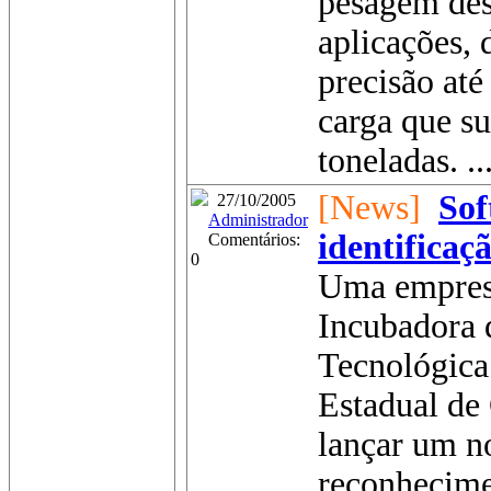
pesagem des
aplicações, 
precisão at
carga que s
toneladas. ..
[News]
Sof
27/10/2005
Administrador
identificaçã
Comentários:
0
Uma empresa
Incubadora 
Tecnológica
Estadual de
lançar um n
reconhecime