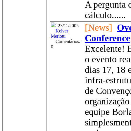
A pergunta d
cálculo......
[News]
Ove
23/11/2005
Kelver
Conference
Merlotti
Comentários:
Excelente! 
0
o evento rea
dias 17, 18
infra-estrut
de Convençõ
organização
equipe Borla
simplesment