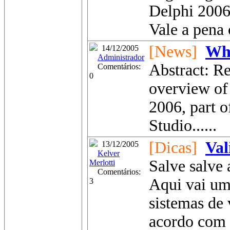
Delphi 2006
Vale a pena c
[News]
Wha
14/12/2005
Administrador
Abstract: Re
Comentários:
0
overview of
2006, part 
Studio......
[Dicas]
Val
13/12/2005
Kelver
Salve salve
Merlotti
Comentários:
Aqui vai um
3
sistemas de
acordo com 