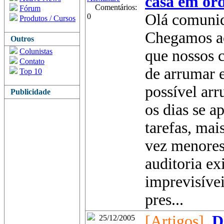
casa em ord
Comentários:
Fórum
Olá comunid
0
Produtos / Cursos
Chegamos a
Outros
Colunistas
que nossos c
Contato
de arrumar 
Top 10
possí­vel ar
Publicidade
os dias se 
tarefas, mai
vez menores
auditoria ex
imprevisívei
pres...
[Artigos]
D
25/12/2005