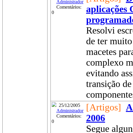
Administrador
aplicações 
Comentários:
0
programad
Resolvi escr
de ter muito
macetes par
complexo mu
evitando as
transição de
componentes
[Artigos]
A
25/12/2005
Administrador
2006
Comentários:
0
Segue alguns