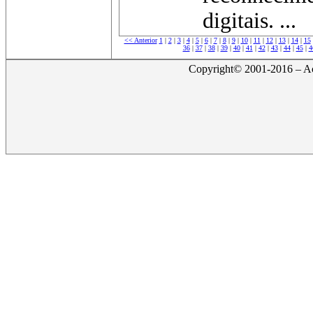
digitais. ...
<< Anterior
1
|
2
|
3
|
4
|
5
|
6
|
7
|
8
|
9
|
10
|
11
|
12
|
13
|
14
|
15
36
|
37
|
38
|
39
|
40
|
41
|
42
|
43
|
44
|
45
|
4
Copyright© 2001-2016 – Act