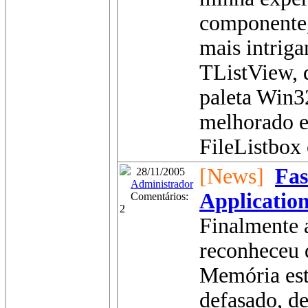
componente
mais intriga
TListView, q
paleta Win3
melhorado 
FileListbox 
[News]
Fas
28/11/2005
Administrador
Applicatio
Comentários:
2
Finalmente 
reconheceu 
Memória es
defasado, de