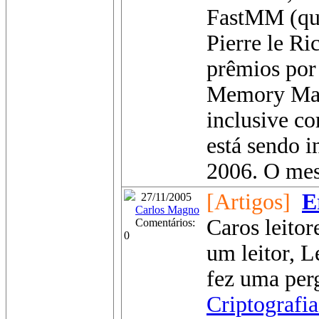
FastMM (que
Pierre le Ri
prêmios por
Memory Man
inclusive co
está sendo 
2006. O mes
[Artigos]
E
27/11/2005
Carlos Magno
Caros leitor
Comentários:
0
um leitor, 
fez uma perg
Criptografi