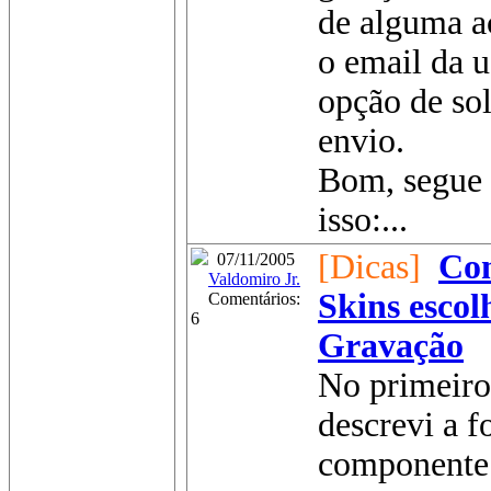
de alguma a
o email da 
opção de sol
envio.
Bom, segue 
isso:...
[Dicas]
Com
07/11/2005
Valdomiro Jr.
Skins escol
Comentários:
6
Gravação
No primeiro
descrevi a f
componente 