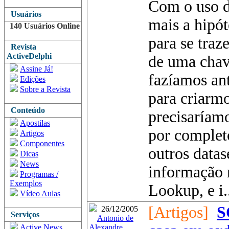
Com o uso d
Usuários
mais a hipó
140 Usuários Online
para se tra
Revista
ActiveDelphi
de uma chav
Assine Já!
fazíamos an
Edições
Sobre a Revista
para criar
Conteúdo
precisaríamo
Apostilas
por complet
Artigos
Componentes
outros datas
Dicas
News
informação 
Programas /
Exemplos
Lookup, e i.
Vídeo Aulas
[Artigos]
S
26/12/2005
Serviços
Antonio de
Active News
Alexandre