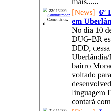
mais......
[News]
6º 
22/11/2005
Administrador
em Uberlâ
Comentários:
0
No dia 10 d
DUG-BR esta
DDD, dessa 
Uberlândia
bairro Mora
voltado para
desenvolved
linguagem D
contará com..
21/11/2005