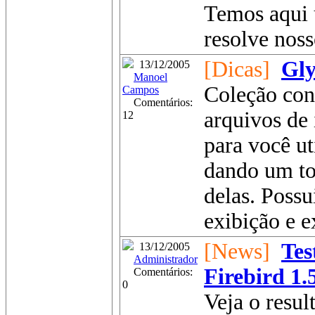
Temos aqui 
resolve noss
[Dicas]
Gly
13/12/2005
Manoel
Coleção con
Campos
Comentários:
arquivos de 
12
para você ut
dando um to
delas. Poss
exibição e ex
[News]
Tes
13/12/2005
Administrador
Firebird 1.
Comentários:
0
Veja o resul