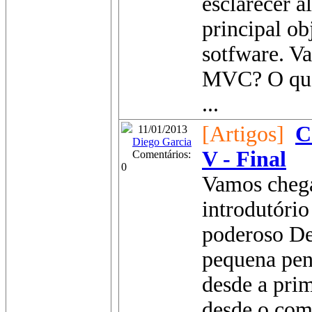
esclarecer a
principal o
sotfware. V
MVC? O que
...
[Artigos]
C
11/01/2013
Diego Garcia
V - Final
Comentários:
0
Vamos chega
introdutóri
poderoso De
pequena pen
desde a pri
desde o com