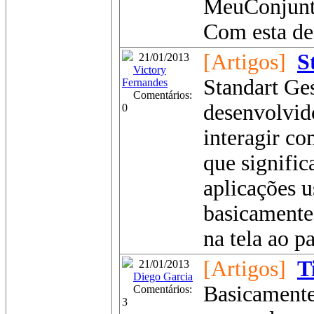
MeuConjunto
Com esta de
[Artigos]
S
21/01/2013
Victory
Standart Ge
Fernandes
Comentários:
desenvolvid
0
interagir co
que signific
aplicações 
basicamente
na tela ao pa
[Artigos]
T
21/01/2013
Diego Garcia
Basicamente
Comentários:
3