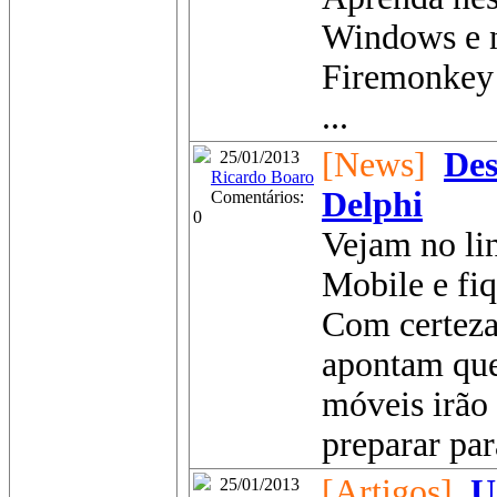
Windows e n
Firemonkey
...
[News]
Des
25/01/2013
Ricardo Boaro
Delphi
Comentários:
0
Vejam no li
Mobile e fi
Com certeza 
apontam que 
móveis irão
preparar par
[Artigos]
U
25/01/2013