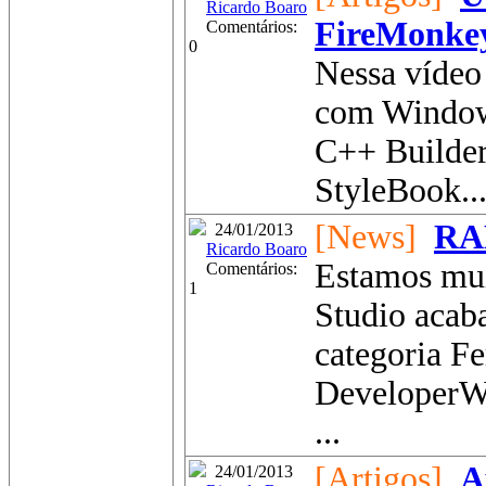
Ricardo Boaro
FireMonke
Comentários:
0
Nessa vídeo
com Window
C++ Builder
StyleBook...
[News]
RA
24/01/2013
Ricardo Boaro
Estamos mui
Comentários:
1
Studio aca
categoria F
DeveloperW
...
[Artigos]
A
24/01/2013