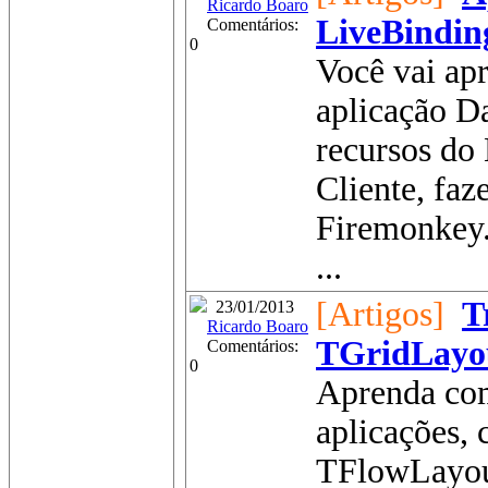
Ricardo Boaro
LiveBindin
Comentários:
0
Você vai ap
aplicação D
recursos do 
Cliente, fa
Firemonkey
...
[Artigos]
T
23/01/2013
Ricardo Boaro
TGridLayo
Comentários:
0
Aprenda com
aplicações,
TFlowLayou