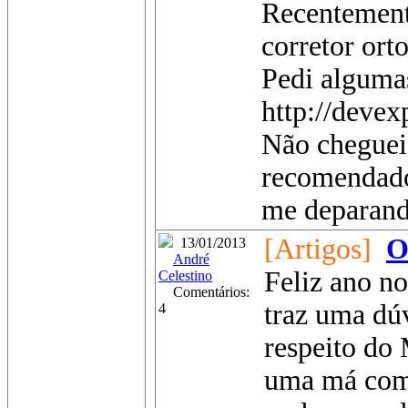
Recentement
corretor ort
Pedi alguma
http://deve
Não cheguei
recomendado
me deparand
[Artigos]
O
13/01/2013
André
Feliz ano no
Celestino
Comentários:
traz uma dú
4
respeito do
uma má comp