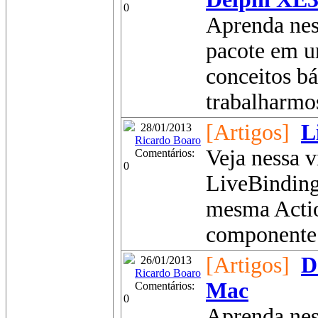
0
Aprenda ness
pacote em u
conceitos b
trabalharmos
[Artigos]
L
28/01/2013
Ricardo Boaro
Veja nessa 
Comentários:
0
LiveBinding
mesma Actio
componente 
[Artigos]
D
26/01/2013
Ricardo Boaro
Mac
Comentários:
0
Aprenda nes