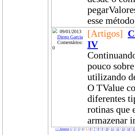
pegarValore
esse método 
[Artigos]
C
09/01/2013
Diego Garcia
IV
Comentários:
0
Continuando
pouco sobre
utilizando d
O TValue co
diferentes t
rotinas que
armazenar i
<< Anterior
1
|
2
|
3
|
4
|
5
|
6
|
7
|
8
|
9
|
10
|
11
|
12
|
13
|
14
|
1