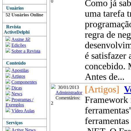
Como já sab
0
Usuários
uma tarefa t
52 Usuários Online
programação
Revista
ActiveDelphi
regra de neg
Assine Já!
desenvolvim
Edições
Sobre a Revista
é satisfazer
Conteúdo
concebido. M
Apostilas
Antes de...
Artigos
Componentes
[Artigos]
V
30/01/2013
Dicas
Administrador
News
Framework n
Comentários:
Programas /
2
Exemplos
ferramentas
Vídeo Aulas
ferramentas 
Serviços
Active News