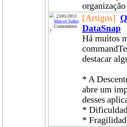
organização
[Artigos]
Q
23/01/2013
Marcos Salles
DataSnap
Comentários:
7
Há muitos m
commandText
destacar alg
* A Descentr
abre um imp
desses aplica
* Dificuldad
* Fragilidad