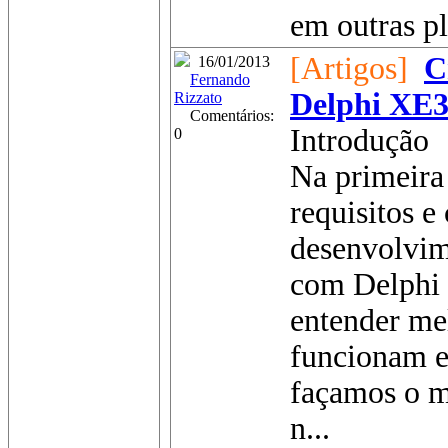
em outras p
[Artigos]
C
16/01/2013
Fernando
Delphi XE3 
Rizzato
Comentários:
Introdução
0
Na primeira 
requisitos e
desenvolvim
com Delphi 
entender mel
funcionam e
façamos o m
n...