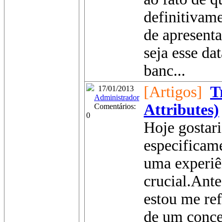
definitivam
de apresenta
seja esse d
banc...
[Artigos]
T
17/01/2013
Administrador
Attributes)
Comentários:
0
Hoje gostari
especificam
uma experiên
crucial.Ante
estou me ref
de um conce