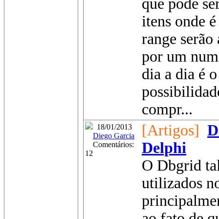
que pode ser
itens onde é
range serão
por um num
dia a dia é
possibilidad
compr...
[Artigos]
D
18/01/2013
Diego Garcia
Delphi
Comentários:
12
O Dbgrid ta
utilizados n
principalmen
ao fato de q