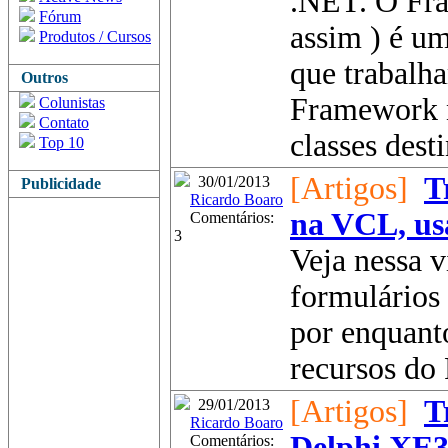
.NET. O Fr
Fórum
assim ) é u
Produtos / Cursos
que trabalh
Outros
Framework n
Colunistas
Contato
classes desti
Top 10
[Artigos]
T
30/01/2013
Publicidade
Ricardo Boaro
na VCL, us
Comentários:
3
Veja nessa 
formulários
por enquanto
recursos do
[Artigos]
T
29/01/2013
Ricardo Boaro
Delphi XE
Comentários: