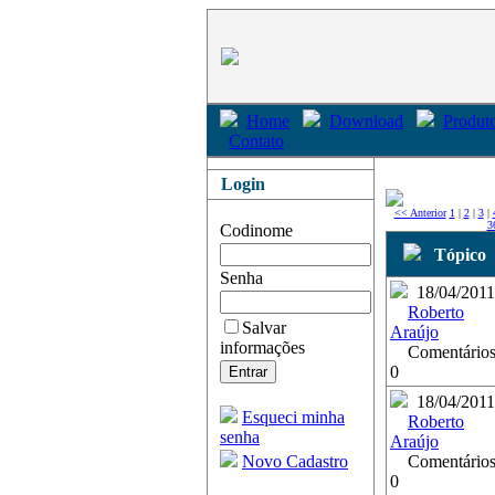
Home
Download
Produto
Contato
Login
<< Anterior
1
|
2
|
3
|
3
Codinome
Tópico
Senha
18/04/2011
Roberto
Salvar
Araújo
informações
Comentários
0
18/04/2011
Esqueci minha
Roberto
senha
Araújo
Novo Cadastro
Comentários
0