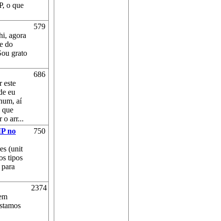
P, o que
579
i, agora
te do
ou grato
686
 este
de eu
num, aí
 que
o arr...
IP no
750
es (unit
os tipos
 para
2374
uem
estamos