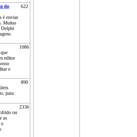
og do
622
s é enviar
s. Muitas
o Delphi
sagens
1086
 que
 editor
nosso
itar e
890
úteis
lo, para
2336
ofrido ou
e as
 o
s