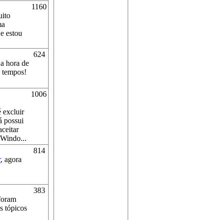
1160
uito
ma
e estou
624
 a hora de
s tempos!
1006
 excluir
á possui
ceitar
 Windo...
814
r
, agora
383
foram
s tópicos