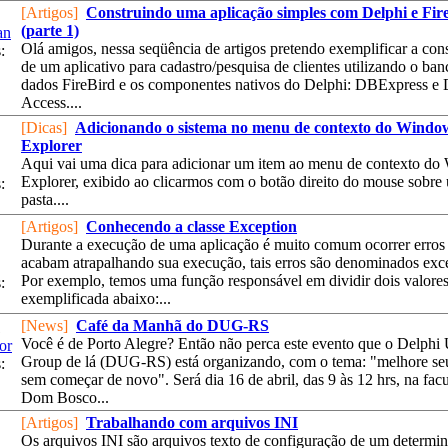
[Artigos]
Construindo uma aplicação simples com Delphi e Fir
(parte 1)
an
Olá amigos, nessa seqüência de artigos pretendo exemplificar a con
:
de um aplicativo para cadastro/pesquisa de clientes utilizando o ban
dados FireBird e os componentes nativos do Delphi: DBExpress e 
Access....
[Dicas]
Adicionando o sistema no menu de contexto do Windo
Explorer
Aqui vai uma dica para adicionar um item ao menu de contexto d
Explorer, exibido ao clicarmos com o botão direito do mouse sobre
:
pasta....
[Artigos]
Conhecendo a classe Exception
Durante a execução de uma aplicação é muito comum ocorrer erros
acabam atrapalhando sua execução, tais erros são denominados exc
Por exemplo, temos uma função responsável em dividir dois valores
:
exemplificada abaixo:...
[News]
Café da Manhã do DUG-RS
1
Você é de Porto Alegre? Então não perca este evento que o Delphi 
or
Group de lá (DUG-RS) está organizando, com o tema: "melhore se
:
sem começar de novo". Será dia 16 de abril, das 9 às 12 hrs, na fac
Dom Bosco...
[Artigos]
Trabalhando com arquivos INI
Os arquivos INI são arquivos texto de configuração de um determi