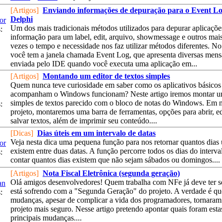
[Artigos]
Enviando informações de depuração para o Event L
Delphi
or
Um dos mais tradicionais métodos utilizados para depurar aplicaçõe
:
informação para um label, edit, arquivo, showmessage e outros mai
vezes o tempo e necessidade nos faz utilizar métodos diferentes. N
você tem a janela chamada Event Log, que apresenta diversas men
enviada pelo IDE quando você executa uma aplicação em...
[Artigos]
Montando um editor de textos simples
Quem nunca teve curiosidade em saber como os aplicativos básicos
acompanham o Windows funcionam? Neste artigo iremos montar um
simples de textos parecido com o bloco de notas do Windows. Em 
:
projeto, montaremos uma barra de ferramentas, opções para abrir, ed
salvar textos, além de imprimir seu conteúdo....
[Dicas]
Dias úteis em um intervalo de datas
Veja nesta dica uma pequena função para nos retornar quantos dias 
or
existem entre duas datas. A função percorre todos os dias do interva
:
contar quantos dias existem que não sejam sábados ou domingos....
[Artigos]
Nota Fiscal Eletrônica (segunda geração)
Olá amigos desenvolvedores! Quem trabalha com NFe já deve ter s
an
está sofrendo com a "Segunda Geração" do projeto. A verdade é qu
:
mudanças, apesar de complicar a vida dos programadores, tornaram
projeto mais seguro. Nesse artigo pretendo apontar quais foram esta
principais mudanças....