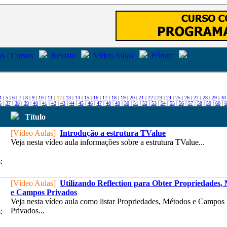
s / Cursos
Revista
Vídeo Aulas
Fórum
4
|
5
|
6
|
7
|
8
|
9
|
10
|
11
|
12
|
13
|
14
|
15
|
16
|
17
|
18
|
19
|
20
|
21
|
22
|
23
|
24
|
25
|
26
|
27
|
28
|
29
|
30
6
|
37
|
38
|
39
|
40
|
41
|
42
|
43
|
44
|
45
|
46
|
47
|
48
|
49
|
50
|
51
|
52
|
53
|
54
|
55
|
56
|
57
|
58
|
59
|
60
|
6
Título
[Vídeo Aulas]
Introdução a estrutura TValue
Veja nesta vídeo aula informações sobre a estrutura TValue...
:
[Vídeo Aulas]
Utilizando Reflection para Obter Propriedades,
e Campos Privados
Veja nesta vídeo aula como listar Propriedades, Métodos e Campos
Privados...
: