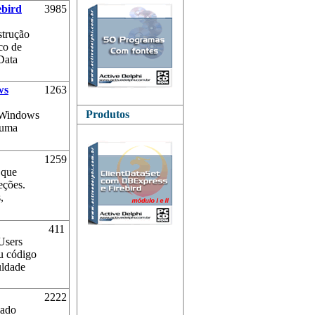
ebird
3985
strução
co de
Data
ws
1263
Produtos
o Windows
 uma
1259
 que
eções.
,
411
Users
u código
uldade
2222
nado