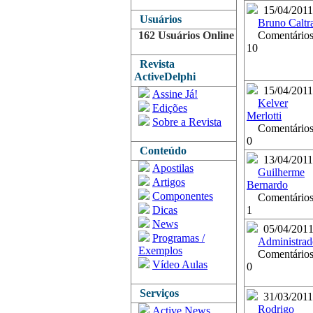
15/04/2011
Usuários
Bruno Caltr
162 Usuários Online
Comentários
10
Revista
ActiveDelphi
15/04/2011
Assine Já!
Kelver
Edições
Merlotti
Sobre a Revista
Comentários
0
Conteúdo
13/04/2011
Apostilas
Guilherme
Artigos
Bernardo
Componentes
Comentários
Dicas
1
News
05/04/201
Programas /
Administrad
Exemplos
Comentários
Vídeo Aulas
0
Serviços
31/03/2011
Rodrigo
Active News