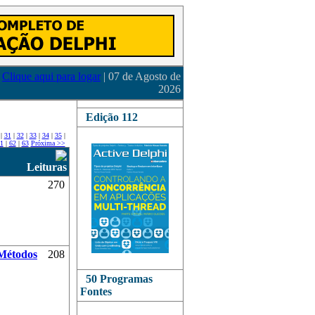
Clique aqui para logar
| 07 de Agosto de
2026
Edição 112
|
31
|
32
|
33
|
34
|
35
|
1
|
62
|
63
Próxima >>
Leituras
270
 Métodos
208
50 Programas
Fontes