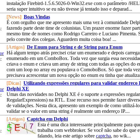
instalação Firebird-1.5.6.5026-0-Win32.exe com o parâmetro /HEL
seria super intuitivo se eu não tivesse já tentado isso e deparad...
[News]
Boas Vindas
É com orgulho que me apresento mais uma vez à comunidade Delph
fazendo parte deste time de colunistas. Um prazer enorme fazer par
:
mesmo time de nomes como Rodrigo Carreiro e Luciano Pimenta. S
pelo convite dos colegas. Aguardem muita coisa boa! ...
[Artigos]
De Enum para String e de String para Enum
Há algum tempo atrás precisei criar um enumerado e depois carregar
or
enumerado em um ComboBox. Toda vez que surgia essa necessida
:
criava o enum e criava um array de string com todas as opções do e
com um loop no array eu populava o ComoboBox. Só que toda vez
precisava acrescentar um nova opção no enum eu tinha que atualizar 
[Dicas]
Utilizando expressões regulares para validar endereço 
Delphi XE
or
Umas das novidades no Delphi XE é o suporte a expressões regular
:
RegularExpressions) na RTL. Esse recurso nos permite fazer divers
de validações. Nesta dica, apresento um exemplo de como utilizá-lo
validar se o valor em uma string é realmente um endereço IP....
[Artigos]
Captcha em Delphi
Esta é uma dica interessante principalmente para q
trabalha com webbroker. Se você não sabe do que 
:
falando, leia este artigo sobre
captcha
, no wik...