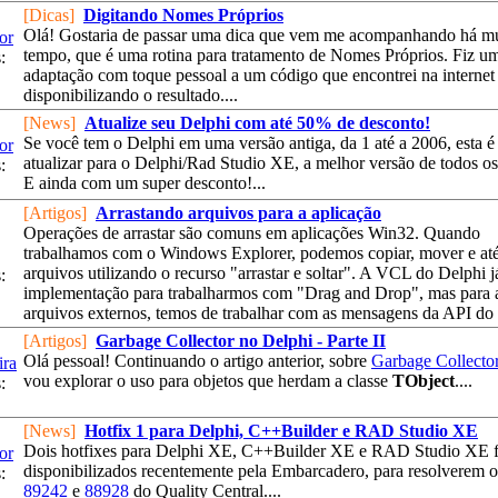
[Dicas]
Digitando Nomes Próprios
Olá! Gostaria de passar uma dica que vem me acompanhando há m
or
tempo, que é uma rotina para tratamento de Nomes Próprios. Fiz u
:
adaptação com toque pessoal a um código que encontrei na internet 
disponibilizando o resultado....
[News]
Atualize seu Delphi com até 50% de desconto!
Se você tem o Delphi em uma versão antiga, da 1 até a 2006, esta é
or
atualizar para o Delphi/Rad Studio XE, a melhor versão de todos o
:
E ainda com um super desconto!...
[Artigos]
Arrastando arquivos para a aplicação
Operações de arrastar são comuns em aplicações Win32. Quando
trabalhamos com o Windows Explorer, podemos copiar, mover e até
arquivos utilizando o recurso "arrastar e soltar". A VCL do Delphi j
:
implementação para trabalharmos com "Drag and Drop", mas para a
arquivos externos, temos de trabalhar com as mensagens da API do
[Artigos]
Garbage Collector no Delphi - Parte II
Olá pessoal! Continuando o artigo anterior, sobre
Garbage Collecto
ira
vou explorar o uso para objetos que herdam a classe
TObject
....
:
[News]
Hotfix 1 para Delphi, C++Builder e RAD Studio XE
Dois hotfixes para Delphi XE, C++Builder XE e RAD Studio XE 
or
disponibilizados recentemente pela Embarcadero, para resolverem o
:
89242
e
88928
do Quality Central....