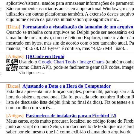
aplicativo/sistema, usados para armazenar informações de parametri
São comumente associados ao sistema operacional Windows, mas 
:
utilizados em outras plataformas também. A extensão destes arquivos
cujo nome deriva da palavra initialization que significa inic...
[Dicas]
Formatando a visualização do tamanho de um arquivo
Quando se trabalha com arquivos no Delphi pode ser necessário exi
tamanho de um arquivo, como é feito no Explorer, onde o valor não
mostrado em bytes, mas sim de acordo com o seu tamanho atual. Pa
:
maioria, "45.678.123 Bytes" é confuso, mas "43,56 MB" não!...
[Artigos]
QRCode em Dephi
Usando o
Google Chart Tools / Image Charts
(também conhe
como Chart API), pode-se facilmente gerar QR codes, image
são tipos es...
:
[Dicas]
Ajustando a Data e a Hora do Computador
Esta dica apresenta uma função simples, porém útil, para ajustar a da
hora do sistema operacional. Ela foi postada pelo membro Rubem 
lista de discussão lista-delphi (link no final da dica). Fiz os testes e 
:
compartilho com vocês....
[Artigos]
Parâmetros de instalação para o Firebird 2.5
Meus caros, após muito procurar, localizei no código fonte do Firebi
junto ao script do Inno Setup, um documento de texto que mais tard
:
saber por ele mesmo que há como exibi-lo chamando o arquivo de