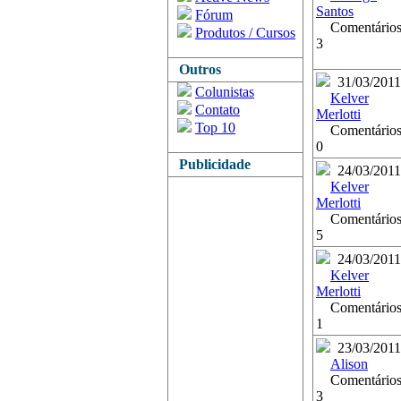
Santos
Fórum
Comentários
Produtos / Cursos
3
Outros
31/03/2011
Colunistas
Kelver
Contato
Merlotti
Top 10
Comentários
0
Publicidade
24/03/2011
Kelver
Merlotti
Comentários
5
24/03/2011
Kelver
Merlotti
Comentários
1
23/03/2011
Alison
Comentários
3