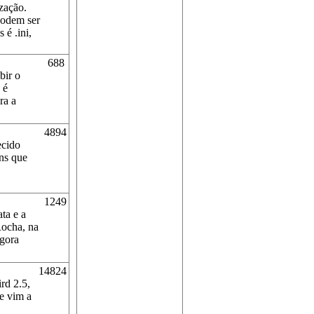
zação.
podem ser
 é .ini,
688
bir o
 é
ra a
4894
cido
ns que
1249
ta e a
Rocha, na
agora
14824
rd 2.5,
e vim a