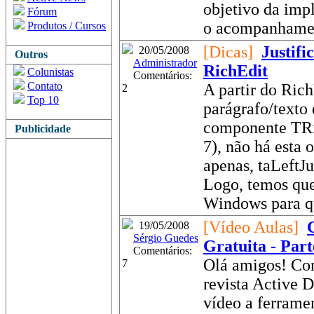
objetivo da imp
Fórum
o acompanhamen
Produtos / Cursos
[Dicas]
Justifi
20/05/2008
Outros
Administrador
RichEdit
Colunistas
Comentários:
Contato
A partir do RichE
2
Top 10
parágrafo/texto
componente TRi
Publicidade
7), não há esta
apenas, taLeftJu
Logo, temos que
Windows para qu
[Vídeo Aulas]
19/05/2008
Sérgio Guedes
Gratuita - Part
Comentários:
Olá amigos! Con
7
revista Active D
vídeo a ferrame