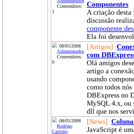
Administrador
Componentes
Comentários:
A criação desta
1
discussão realiz
componente des
Ela foi desenvol
[Artigos]
Conex
08/05/2008
Administrador
com DBExpres
Comentários:
Olá amigos dese
0
artigo a conex
usando compone
como todos nós
DBExpress no De
MySQL 4.x, ou 
dll que nos servi
[News]
Coluna
08/05/2008
Rodrigo
JavaScript é um
Carreiro