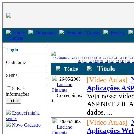
Home
Download
Produtos / Cursos
Revista
Contato
Login
<< Anterior
1
|
2
|
3
|
4
|
5
|
6
|
7
|
8
|
9
|
10
|
11
|
12
|
13
|
14
|
15
36
|
37
|
38
|
39
|
40
|
41
|
42
|
43
|
44
|
45
|
4
Codinome
Título
Tópico
Senha
[Vídeo Aulas]
26/05/2008
Luciano
Aplicações AS
Salvar
Pimenta
informações
Veja nessa vídeo
Comentários:
0
ASP.NET 2.0. Ap
dados. ...
Esqueci minha
senha
[Vídeo Aulas]
26/05/2008
Novo Cadastro
Luciano
Aplicações We
Pimenta