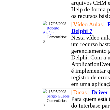
arquivos CHM e
Help de forma pr
os recursos bási
[Vídeo Aulas]
17/05/2008
Roberto
Delphi 7
Araújo
Nesta vídeo aula
Comentários:
0
um recurso basta
gerenciamento g
Delphi. Com a u
ApplicationEvent
é implementar q
registro de erro
em uma aplicaçã
[Dicas]
Driver
15/05/2008
Sérgio Guedes
Para quem está 
Comentários:
do Interbase par
3