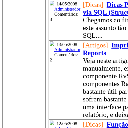
[Dicas]
Dicas P
14/05/2008
Administrador
via SQL (Stru
Comentários:
Chegamos ao fin
3
este assunto tão
SQL....
[Artigos]
Impr
13/05/2008
Administrador
Reports
Comentários:
Veja neste artig
2
manualmente, e
componente RvS
componentes Rav
bastante útil pa
sofrem bastante 
uma interface p
relatório, e deix
[Dicas]
Função
12/05/2008