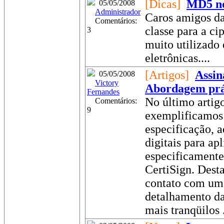
[Dicas]
MD5 no
05/05/2008
Administrador
Caros amigos da
Comentários:
classe para a c
3
muito utilizado 
eletrônicas....
[Artigos]
Assin
05/05/2008
Victory
Abordagem prá
Fernandes
No último artig
Comentários:
9
exemplificamos 
especificação, a
digitais para ap
especificamente 
CertiSign. Desta
contato com um 
detalhamento da
mais tranqüilos .