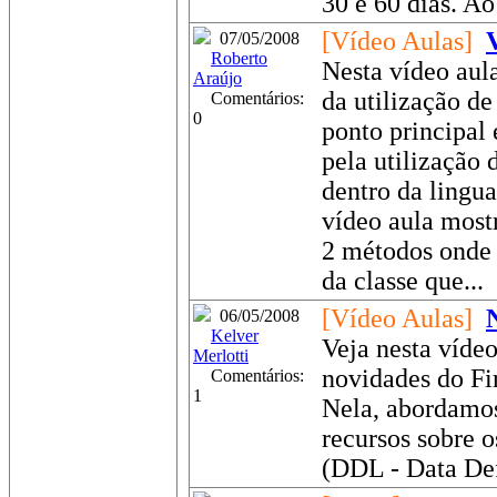
30 e 60 dias. Ao
[Vídeo Aulas]
07/05/2008
Roberto
Nesta vídeo aul
Araújo
da utilização d
Comentários:
0
ponto principal 
pela utilização 
dentro da lingu
vídeo aula most
2 métodos onde e
da classe que...
[Vídeo Aulas]
06/05/2008
Kelver
Veja nesta vídeo
Merlotti
novidades do Fir
Comentários:
1
Nela, abordamos
recursos sobre 
(DDL - Data Def