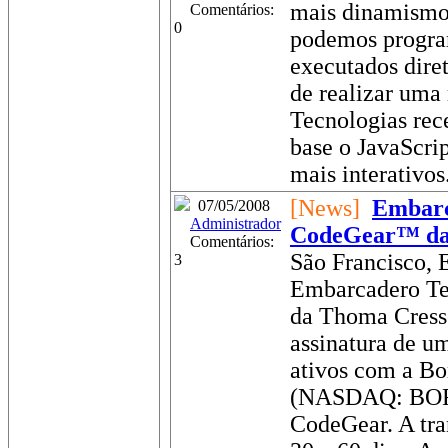
mais dinamism
Comentários:
0
podemos progra
executados dire
de realizar uma 
Tecnologias re
base o JavaScrip
mais interativos.
[News]
Embarc
07/05/2008
Administrador
CodeGear™ da
Comentários:
São Francisco,
3
Embarcadero Te
da Thoma Cress
assinatura de u
ativos com a Bo
(NASDAQ: BORL)
CodeGear. A tra