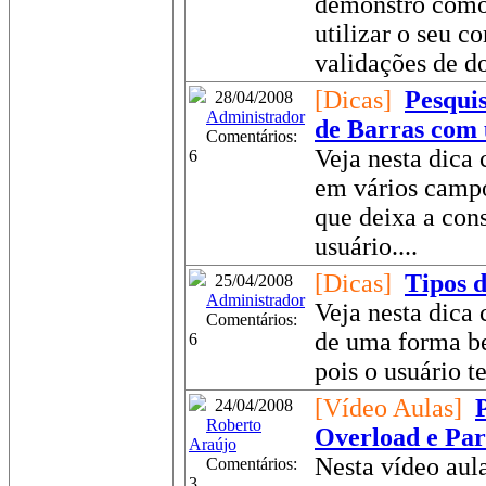
demonstro como 
utilizar o seu 
validações de d
[Dicas]
Pesquis
28/04/2008
Administrador
de Barras com 
Comentários:
Veja nesta dica 
6
em vários campo
que deixa a con
usuário....
[Dicas]
Tipos d
25/04/2008
Administrador
Veja nesta dica 
Comentários:
de uma forma be
6
pois o usuário te
[Vídeo Aulas]
24/04/2008
Roberto
Overload e Par
Araújo
Nesta vídeo aul
Comentários:
3