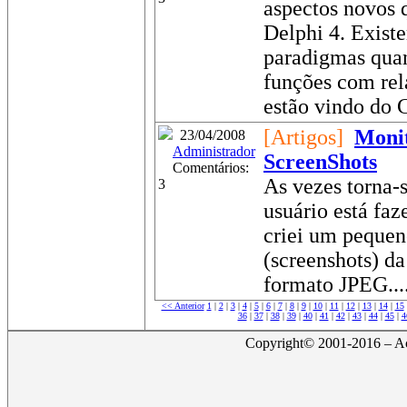
aspectos novos 
Delphi 4. Exist
paradigmas quan
funções com rel
estão vindo do 
[Artigos]
Monit
23/04/2008
Administrador
ScreenShots
Comentários:
As vezes torna-
3
usuário está faz
criei um pequen
(screenshots) d
formato JPEG...
<< Anterior
1
|
2
|
3
|
4
|
5
|
6
|
7
|
8
|
9
|
10
|
11
|
12
|
13
|
14
|
15
36
|
37
|
38
|
39
|
40
|
41
|
42
|
43
|
44
|
45
|
4
Copyright© 2001-2016 – Act