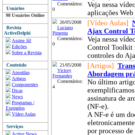
Veja nessa vídeo
Comentários:
Usuários
0
aplicações Web 
98 Usuários Online
[Vídeo Aulas]
26/05/2008
Revista
Luciano
Ajax Control T
ActiveDelphi
Pimenta
Veja nessa vídeo
Comentários:
Assine Já!
0
Control Toolkit
Edições
Sobre a Revista
controles do Aja
[Artigos]
Trans
Conteúdo
21/05/2008
Victory
Apostilas
Abordagem prá
Fernandes
Artigos
No último artig
Comentários:
Componentes
4
exemplificamos 
Dicas
News
assinatura de ar
Programas /
(NF-e).
Exemplos
A NF-e é um do
Vídeo Aulas
eletronicamente
Serviços
por processo de 
Active News