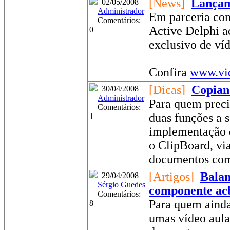
[News]
Lançam
02/05/2008
Administrador
Em parceria com
Comentários:
Active Delphi a
0
exclusivo de ví
Confira
www.vid
[Dicas]
Copian
30/04/2008
Administrador
Para quem preci
Comentários:
duas funções a s
1
implementação 
o ClipBoard, vi
documentos com
[Artigos]
Balan
29/04/2008
Sérgio Guedes
componente ac
Comentários:
Para quem ainda
8
umas vídeo aula