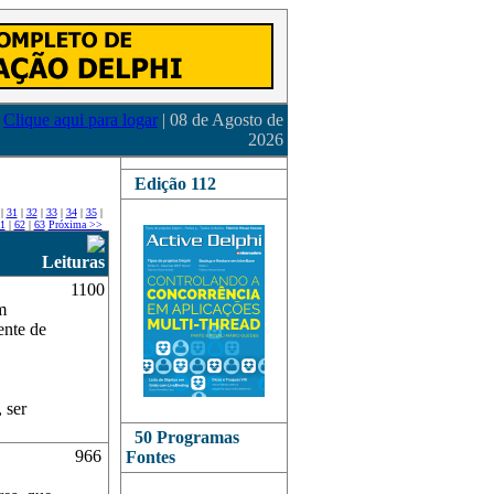
Clique aqui para logar
| 08 de Agosto de
2026
Edição 112
|
31
|
32
|
33
|
34
|
35
|
1
|
62
|
63
Próxima >>
Leituras
1100
m
ente de
 ser
50 Programas
966
Fontes