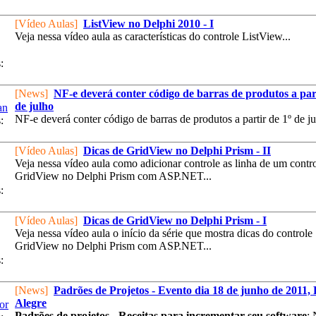
[Vídeo Aulas]
ListView no Delphi 2010 - I
Veja nessa vídeo aula as características do controle ListView...
:
[News]
NF-e deverá conter código de barras de produtos a part
de julho
an
NF-e deverá conter código de barras de produtos a partir de 1º de jul
:
[Vídeo Aulas]
Dicas de GridView no Delphi Prism - II
Veja nessa vídeo aula como adicionar controle as linha de um contr
GridView no Delphi Prism com ASP.NET...
:
[Vídeo Aulas]
Dicas de GridView no Delphi Prism - I
Veja nessa vídeo aula o início da série que mostra dicas do controle
GridView no Delphi Prism com ASP.NET...
:
[News]
Padrões de Projetos - Evento dia 18 de junho de 2011, 
Alegre
or
Padrões de projetos - Receitas para incrementar seu software
: 