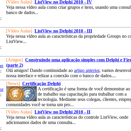
[Vídeo Aulas]
ListView no Delphi 2010 - IV
Veja nessa vídeo aula como criar grupos e itens, usando uma consul
banco de dados...
:
[Vídeo Aulas]
ListView no Delphi 2010 - III
Veja nessa vídeo aula as características da propriedade Groups no c
ListView...
:
[Artigos]
Construindo uma aplicação simples com Delphi e Fir
(parte 2)
an
Olá amigos! Dando continuidade ao
artigo anterior
, vamos desenvo
:
nossa interface e relizar a conexão com o banco de dados....
[News]
Certificação Delphi
A certificação é uma forma de você demonstrar a
or
de trabalho sua capacitação para trabalhar com a
:
tecnologia. Mediante seus colegas, clientes, empre
comunidades você se torna um pro...
[Vídeo Aulas]
ListView no Delphi 2010 - II
Veja nessa vídeo aula as características do controle ListView, onde
adicionamos dados de uma consulta...
: