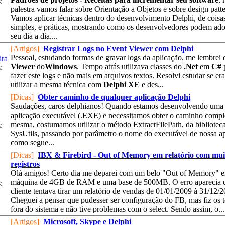
:
palestra vamos falar sobre Orientação a Objetos e sobre design patte
Vamos aplicar técnicas dentro do desenvolvimento Delphi, de cois
simples, e práticas, mostrando como os desenvolvedores podem ado
seu dia a dia....
[Artigos]
Registrar Logs no Event Viewer com Delphi
Pessoal, estudando formas de gravar logs da aplicação, me lembrei
ira
Viewer
do
Windows
. Tempo atrás utilizava classes do
.Net
em
C#
:
fazer este logs e não mais em arquivos textos. Resolvi estudar se era
utilizar a mesma técnica com
Delphi XE
e des...
[Dicas]
Obter caminho de qualquer aplicação Delphi
Saudações, caros delphianos! Quando estamos desenvolvendo uma
aplicação executável (.EXE) e necessitamos obter o caminho compl
mesma, costumamos utilizar o método ExtractFilePath, da bibliotec
:
SysUtils, passando por parâmetro o nome do executável de nossa ap
como segue...
[Dicas]
IBX & Firebird - Out of Memory em relatório com mui
registros
Olá amigos! Certo dia me deparei com um belo "Out of Memory" 
máquina de 4GB de RAM e uma base de 500MB. O erro aparecia 
:
cliente tentava tirar um relatório de vendas de 01/01/2009 à 31/12/2
Cheguei a pensar que pudesser ser configuração do FB, mas fiz os t
fora do sistema e não tive problemas com o select. Sendo assim, o...
[Artigos]
Microsoft, Skype e Delphi