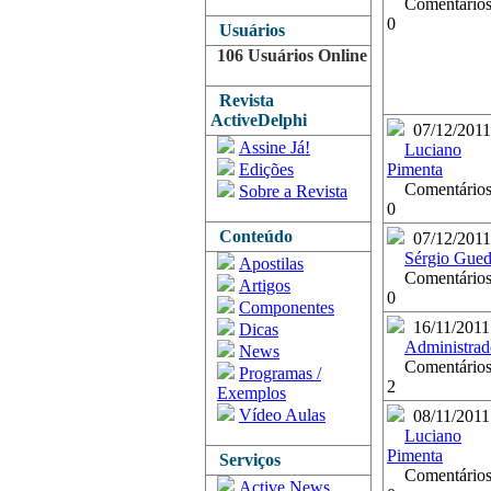
Comentários
0
Usuários
106 Usuários Online
Revista
ActiveDelphi
07/12/2011
Assine Já!
Luciano
Edições
Pimenta
Comentários
Sobre a Revista
0
Conteúdo
07/12/2011
Sérgio Gued
Apostilas
Comentários
Artigos
0
Componentes
16/11/2011
Dicas
Administrad
News
Comentários
Programas /
2
Exemplos
Vídeo Aulas
08/11/2011
Luciano
Pimenta
Serviços
Comentários
Active News