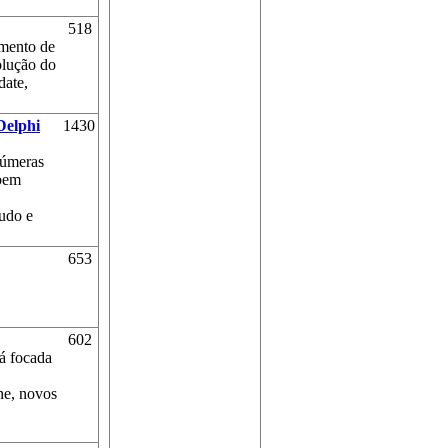
518
imento de
olução do
date,
Delphi
1430
númeras
 bem
tudo e
653
602
tá focada
ne, novos