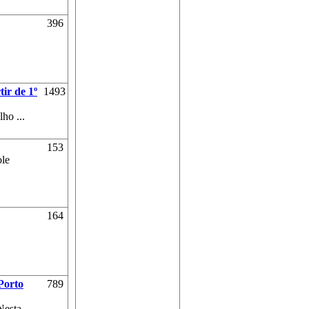
396
ir de 1º
1493
ho ...
153
ole
164
Porto
789
Nesta