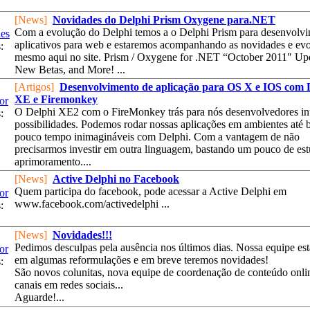
[News]
Novidades do Delphi Prism Oxygene para.NET
Com a evolução do Delphi temos a o Delphi Prism para desenvolv
es
aplicativos para web e estaremos acompanhando as novidades e ev
:
mesmo aqui no site. Prism / Oxygene for .NET “October 2011″ Up
New Betas, and More! ...
[Artigos]
Desenvolvimento de aplicação para OS X e IOS com 
XE e Firemonkey
or
O Delphi XE2 com o FireMonkey trás para nós desenvolvedores i
:
possibilidades. Podemos rodar nossas aplicações em ambientes até
pouco tempo inimagináveis com Delphi. Com a vantagem de não
precisarmos investir em outra linguagem, bastando um pouco de es
aprimoramento....
[News]
Active Delphi no Facebook
Quem participa do facebook, pode acessar a Active Delphi em
or
www.facebook.com/activedelphi ...
:
[News]
Novidades!!!
Pedimos desculpas pela ausência nos últimos dias. Nossa equipe es
or
em algumas reformulações e em breve teremos novidades!
:
São novos colunitas, nova equipe de coordenação de conteúdo onli
canais em redes sociais...
Aguarde!...