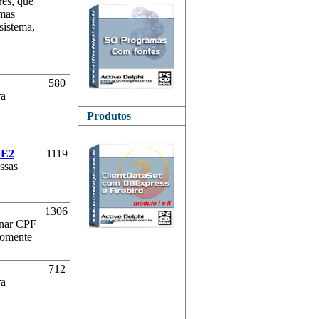
es, que
 mas
sistema,
580
ra
Produtos
XE2
1119
ssas
1306
rnar CPF
somente
712
ra