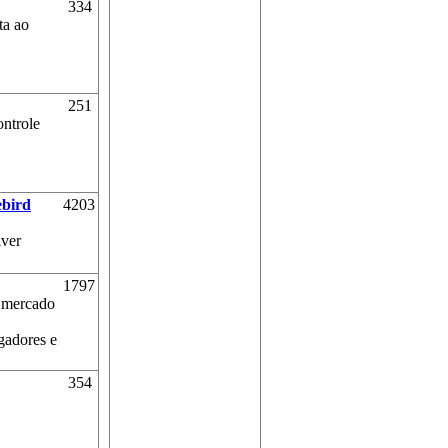
334
ta ao
251
ontrole
ebird
4203
lver
1797
o mercado
gadores e
354