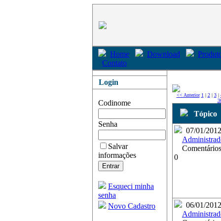
Home
Download
Produto
Contato
Login
<< Anterior
1
|
2
|
3
|
3
Codinome
Tópico
Senha
07/01/201
Administrad
Salvar
Comentários
informações
0
Esqueci minha
senha
06/01/201
Novo Cadastro
Administrad