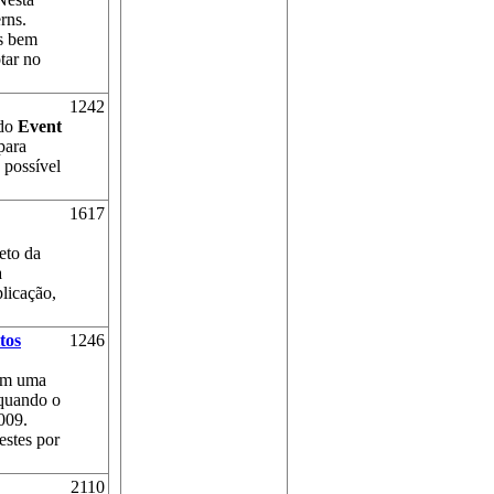
rns.
as bem
tar no
1242
 do
Event
para
 possível
1617
eto da
a
licação,
tos
1246
em uma
quando o
009.
estes por
2110