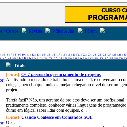
s / Cursos
Revista
Vídeo Aulas
Fórum
4
|
5
|
6
|
7
|
8
|
9
|
10
|
11
|
12
|
13
|
14
|
15
|
16
|
17
|
18
|
19
|
20
|
21
|
22
|
23
|
24
|
25
|
26
|
27
|
28
|
29
|
30
6
|
37
|
38
|
39
|
40
|
41
|
42
|
43
|
44
|
45
|
46
|
47
|
48
|
49
|
50
|
51
|
52
|
53
|
54
|
55
|
56
|
57
|
58
|
59
|
60
|
6
Título
[Dicas]
Os 7 passos do gerenciamento de projetos
2
Analisando o mercado de trabalho na área de TI, e conversando co
or
colegas, percebo que muitos almejam chegar ao nível de ser um ger
:
projeto.
Tarefa fácil? Não, um gerente de projetos deve ser um profissional
praticamente completo, conhecer várias linguagens de programação,
ótimo em lógica, saber lidar com equipes, o...
[Dicas]
Usando Coalesce em Comandos SQL
2
Olá..
or