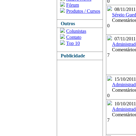
0
Fórum
08/11/2011
Produtos / Cursos
Sérgio Gued
Comentários
Outros
0
Colunistas
Contato
07/11/2011
Top 10
Administrad
Comentários
7
Publicidade
15/10/2011
Administrad
Comentários
0
10/10/2011
Administrad
Comentários
7