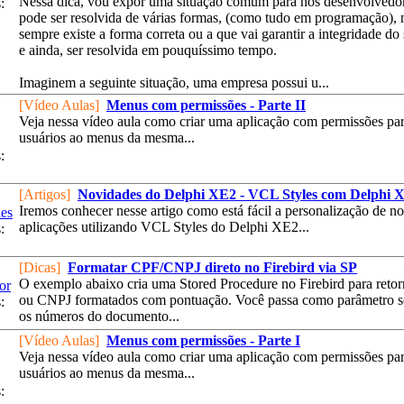
Nessa dica, vou expor uma situação comum para nós desenvolvedor
:
pode ser resolvida de várias formas, (como tudo em programação),
sempre existe a forma correta ou a que vai garantir a integridade do 
e ainda, ser resolvida em pouquíssimo tempo.
Imaginem a seguinte situação, uma empresa possui u...
[Vídeo Aulas]
Menus com permissões - Parte II
Veja nessa vídeo aula como criar uma aplicação com permissões pa
usuários ao menus da mesma...
:
[Artigos]
Novidades do Delphi XE2 - VCL Styles com Delphi 
Iremos conhecer nesse artigo como está fácil a personalização de no
es
aplicações utilizando VCL Styles do Delphi XE2...
:
[Dicas]
Formatar CPF/CNPJ direto no Firebird via SP
O exemplo abaixo cria uma Stored Procedure no Firebird para reto
or
ou CNPJ formatados com pontuação. Você passa como parâmetro 
:
os números do documento...
[Vídeo Aulas]
Menus com permissões - Parte I
Veja nessa vídeo aula como criar uma aplicação com permissões pa
usuários ao menus da mesma...
: